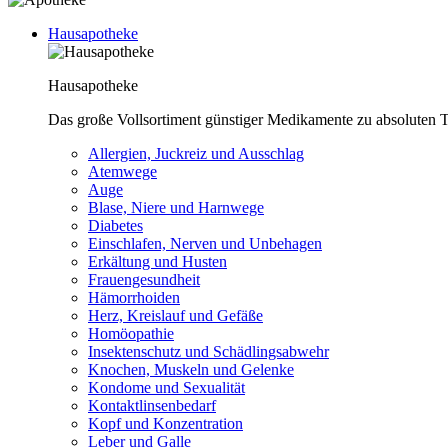
Hausapotheke
Hausapotheke
Das große Vollsortiment günstiger Medikamente zu absoluten T
Allergien, Juckreiz und Ausschlag
Atemwege
Auge
Blase, Niere und Harnwege
Diabetes
Einschlafen, Nerven und Unbehagen
Erkältung und Husten
Frauengesundheit
Hämorrhoiden
Herz, Kreislauf und Gefäße
Homöopathie
Insektenschutz und Schädlingsabwehr
Knochen, Muskeln und Gelenke
Kondome und Sexualität
Kontaktlinsenbedarf
Kopf und Konzentration
Leber und Galle