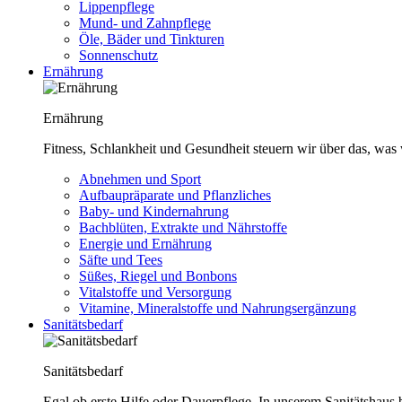
Lippenpflege
Mund- und Zahnpflege
Öle, Bäder und Tinkturen
Sonnenschutz
Ernährung
Ernährung
Fitness, Schlankheit und Gesundheit steuern wir über das, was 
Abnehmen und Sport
Aufbaupräparate und Pflanzliches
Baby- und Kindernahrung
Bachblüten, Extrakte und Nährstoffe
Energie und Ernährung
Säfte und Tees
Süßes, Riegel und Bonbons
Vitalstoffe und Versorgung
Vitamine, Mineralstoffe und Nahrungsergänzung
Sanitätsbedarf
Sanitätsbedarf
Egal ob erste Hilfe oder Dauerpflege. In unserem Sanitätshaus b