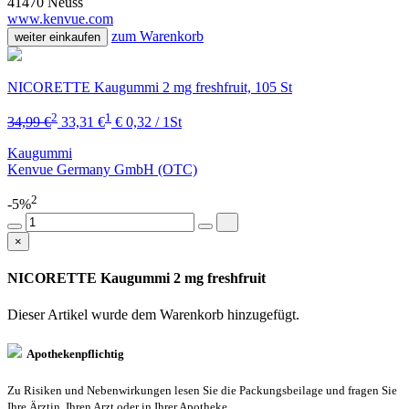
41470 Neuss
www.kenvue.com
zum Warenkorb
weiter einkaufen
NICORETTE Kaugummi 2 mg freshfruit, 105 St
2
1
34,99 €
33,31 €
€ 0,32 / 1St
Kaugummi
Kenvue Germany GmbH (OTC)
2
-5%
×
NICORETTE Kaugummi 2 mg freshfruit
Dieser Artikel wurde dem Warenkorb
hinzugefügt.
Apothekenpflichtig
Zu Risiken und Nebenwirkungen lesen Sie die Packungsbeilage und fragen Sie
Ihre Ärztin, Ihren Arzt oder in Ihrer Apotheke.