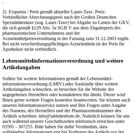
.
2) Ersparnis / Preis gemäß aktueller Lauer-Taxe. Preis:
Verbindlicher Abrechnungspreis nach der Großen Deutschen
Spezialitätentaxe (sog. Lauer-Taxe) bei Abgabe zu Lasten der GKV,
die sich gemäß §129 Abs. 5a SGB V aus dem Abgabepreis des
pharmazeutischen Unternehmens und der
Arzneimittelpreisverordnung in der Fassung zum 31.12.2003 ergibt.
Bei nicht verschreibungspflichtigen Arzneimitteln ist der Preis für
Apotheken nicht verbindlich.
Lebensmittel­informations­verordnung und weitere
Artikelangaben
Sollten Sie weitere Informationen gemäß der Lebensmittel­
informations­verordnung (LMIV) oder Auskünfte über weitere
Artikelangaben wünschen, so besuchen Sie die Website des
angegebenen Herstellers oder kontaktieren ihn direkt. Dieser wird
Ihnen gerne weitere Fragen kostenlos beantworten. Sie können auch
unseren Informationsservice nutzen und Ihre Fragen unter Angabe
des Namens, des Herstellers und der Pharmazentralnummer des
Artikels schreiben: info@tablettenbote.de. Natürlich können Sie uns
auch während unserer Geschäftszeiten telefonisch erreichen unter
03591 - 307255. Bitte haben Sie dafür Verständnis, dass
vollständige Informationen erst bei Vorliegen des Artikels vor der