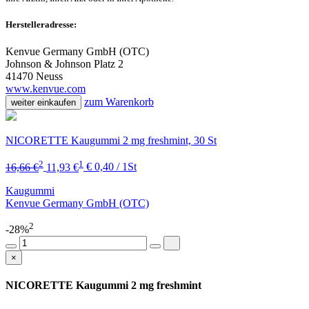
Herstelleradresse:
Kenvue Germany GmbH (OTC)
Johnson & Johnson Platz 2
41470 Neuss
www.kenvue.com
zum Warenkorb
weiter einkaufen
NICORETTE Kaugummi 2 mg freshmint, 30 St
2
1
16,66 €
11,93 €
€ 0,40 / 1St
Kaugummi
Kenvue Germany GmbH (OTC)
2
-28%
×
NICORETTE Kaugummi 2 mg freshmint