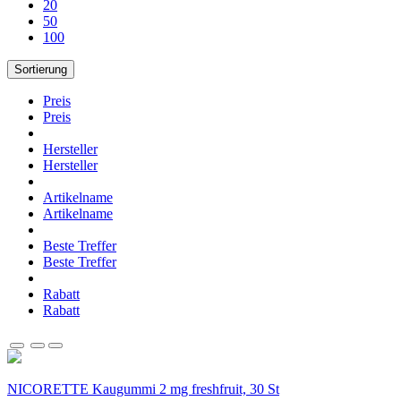
20
50
100
Sortierung
Preis
Preis
Hersteller
Hersteller
Artikelname
Artikelname
Beste Treffer
Beste Treffer
Rabatt
Rabatt
NICORETTE Kaugummi 2 mg freshfruit, 30 St