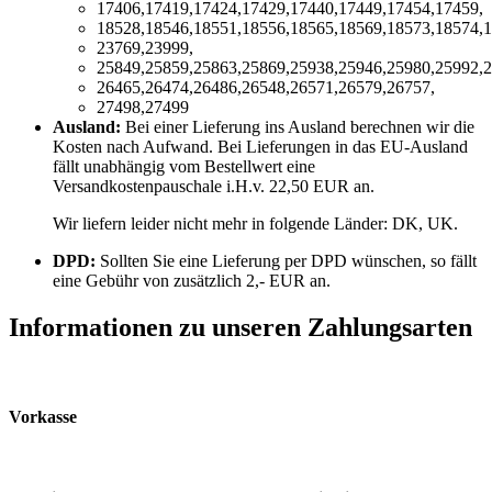
17406,17419,17424,17429,17440,17449,17454,17459,
18528,18546,18551,18556,18565,18569,18573,18574,1
23769,23999,
25849,25859,25863,25869,25938,25946,25980,25992,2
26465,26474,26486,26548,26571,26579,26757,
27498,27499
Ausland:
Bei einer Lieferung ins Ausland berechnen wir die
Kosten nach Aufwand. Bei Lieferungen in das EU-Ausland
fällt unabhängig vom Bestellwert eine
Versandkostenpauschale i.H.v. 22,50 EUR an.
Wir liefern leider nicht mehr in folgende Länder:
DK, UK
.
DPD:
Sollten Sie eine Lieferung per DPD wünschen, so fällt
eine Gebühr von zusätzlich 2,- EUR an.
Informationen zu unseren Zahlungsarten
Vorkasse