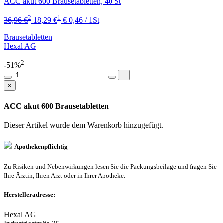
ACC akut 600 Brausetabletten, 40 St
2
1
36,96 €
18,29 €
€ 0,46 / 1St
Brausetabletten
Hexal AG
2
-51%
×
ACC akut 600 Brausetabletten
Dieser Artikel wurde dem Warenkorb
hinzugefügt.
Apothekenpflichtig
Zu Risiken und Nebenwirkungen lesen Sie die Packungsbeilage und fragen Sie
Ihre Ärztin, Ihren Arzt oder in Ihrer Apotheke.
Herstelleradresse:
Hexal AG