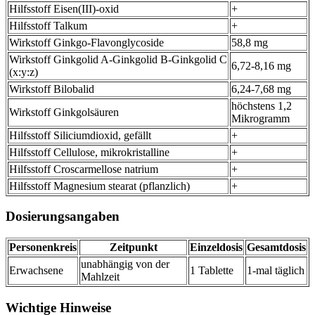
Hilfsstoff Eisen(III)-oxid
+
Hilfsstoff Talkum
+
Wirkstoff Ginkgo-Flavonglycoside
58,8 mg
Wirkstoff Ginkgolid A-Ginkgolid B-Ginkgolid C
6,72-8,16 mg
(x:y:z)
Wirkstoff Bilobalid
6,24-7,68 mg
höchstens 1,2
Wirkstoff Ginkgolsäuren
Mikrogramm
Hilfsstoff Siliciumdioxid, gefällt
+
Hilfsstoff Cellulose, mikrokristalline
+
Hilfsstoff Croscarmellose natrium
+
Hilfsstoff Magnesium stearat (pflanzlich)
+
Dosierungsangaben
Personenkreis
Zeitpunkt
Einzeldosis
Gesamtdosis
unabhängig von der
Erwachsene
1 Tablette
1-mal täglich
Mahlzeit
Wichtige Hinweise