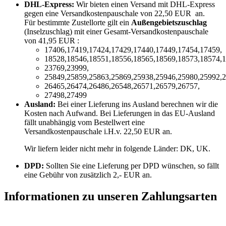
DHL-Express:
Wir bieten einen Versand mit DHL-Express
gegen eine Versandkostenpauschale von 22,50 EUR an.
Für bestimmte Zustellorte gilt ein
Außengebietszuschlag
(Inselzuschlag) mit einer Gesamt-Versandkostenpauschale
von 41,95 EUR :
17406,17419,17424,17429,17440,17449,17454,17459,
18528,18546,18551,18556,18565,18569,18573,18574,1
23769,23999,
25849,25859,25863,25869,25938,25946,25980,25992,2
26465,26474,26486,26548,26571,26579,26757,
27498,27499
Ausland:
Bei einer Lieferung ins Ausland berechnen wir die
Kosten nach Aufwand. Bei Lieferungen in das EU-Ausland
fällt unabhängig vom Bestellwert eine
Versandkostenpauschale i.H.v. 22,50 EUR an.
Wir liefern leider nicht mehr in folgende Länder:
DK, UK
.
DPD:
Sollten Sie eine Lieferung per DPD wünschen, so fällt
eine Gebühr von zusätzlich 2,- EUR an.
Informationen zu unseren Zahlungsarten