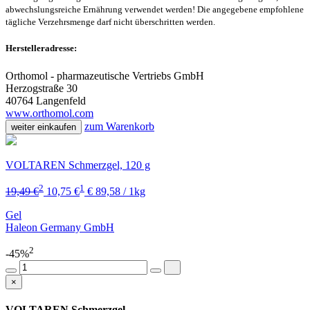
abwechslungsreiche Ernährung verwendet werden! Die angegebene empfohlene
tägliche Verzehrsmenge darf nicht überschritten werden.
Herstelleradresse:
Orthomol - pharmazeutische Vertriebs GmbH
Herzogstraße 30
40764 Langenfeld
www.orthomol.com
zum Warenkorb
weiter einkaufen
VOLTAREN Schmerzgel, 120 g
2
1
19,49 €
10,75 €
€ 89,58 / 1kg
Gel
Haleon Germany GmbH
2
-45%
×
VOLTAREN Schmerzgel