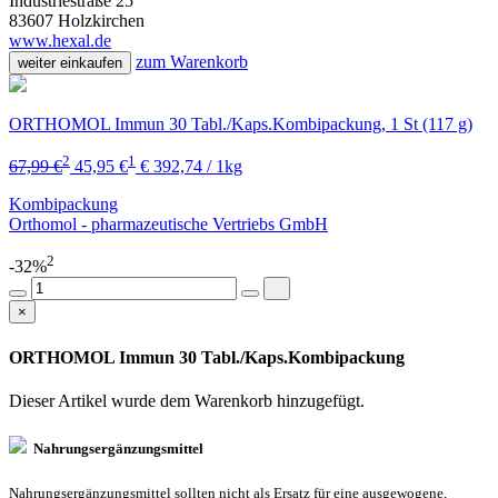
Industriestraße 25
83607 Holzkirchen
www.hexal.de
zum Warenkorb
weiter einkaufen
ORTHOMOL Immun 30 Tabl./Kaps.Kombipackung, 1 St (117 g)
2
1
67,99 €
45,95 €
€ 392,74 / 1kg
Kombipackung
Orthomol - pharmazeutische Vertriebs GmbH
2
-32%
×
ORTHOMOL Immun 30 Tabl./Kaps.Kombipackung
Dieser Artikel wurde dem Warenkorb
hinzugefügt.
Nahrungsergänzungsmittel
Nahrungsergänzungsmittel sollten nicht als Ersatz für eine ausgewogene,