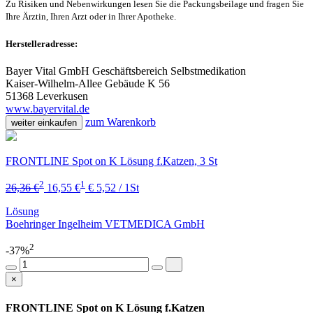
Zu Risiken und Nebenwirkungen lesen Sie die Packungsbeilage und fragen Sie
Ihre Ärztin, Ihren Arzt oder in Ihrer Apotheke.
Herstelleradresse:
Bayer Vital GmbH Geschäftsbereich Selbstmedikation
Kaiser-Wilhelm-Allee Gebäude K 56
51368 Leverkusen
www.bayervital.de
zum Warenkorb
weiter einkaufen
FRONTLINE Spot on K Lösung f.Katzen, 3 St
2
1
26,36 €
16,55 €
€ 5,52 / 1St
Lösung
Boehringer Ingelheim VETMEDICA GmbH
2
-37%
×
FRONTLINE Spot on K Lösung f.Katzen