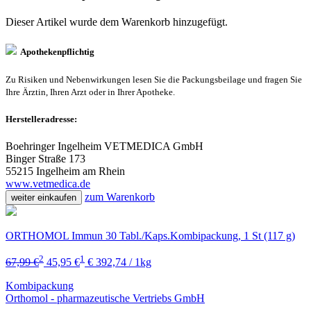
Dieser Artikel wurde dem Warenkorb
hinzugefügt.
Apothekenpflichtig
Zu Risiken und Nebenwirkungen lesen Sie die Packungsbeilage und fragen Sie
Ihre Ärztin, Ihren Arzt oder in Ihrer Apotheke.
Herstelleradresse:
Boehringer Ingelheim VETMEDICA GmbH
Binger Straße 173
55215 Ingelheim am Rhein
www.vetmedica.de
zum Warenkorb
weiter einkaufen
ORTHOMOL Immun 30 Tabl./Kaps.Kombipackung, 1 St (117 g)
2
1
67,99 €
45,95 €
€ 392,74 / 1kg
Kombipackung
Orthomol - pharmazeutische Vertriebs GmbH