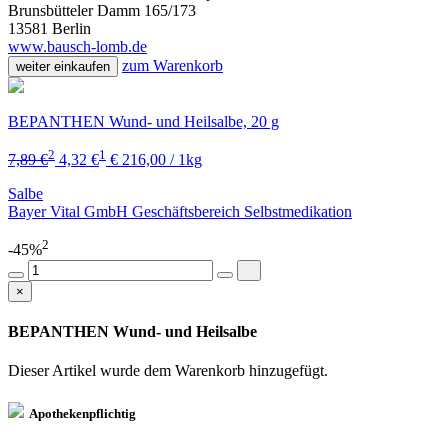
Brunsbütteler Damm 165/173
13581 Berlin
www.bausch-lomb.de
zum Warenkorb
weiter einkaufen
BEPANTHEN Wund- und Heilsalbe, 20 g
2
1
7,89 €
4,32 €
€ 216,00 / 1kg
Salbe
Bayer Vital GmbH Geschäftsbereich Selbstmedikation
2
-45%
×
BEPANTHEN Wund- und Heilsalbe
Dieser Artikel wurde dem Warenkorb
hinzugefügt.
Apothekenpflichtig