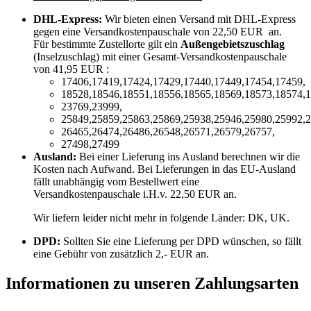
DHL-Express:
Wir bieten einen Versand mit DHL-Express
gegen eine Versandkostenpauschale von 22,50 EUR an.
Für bestimmte Zustellorte gilt ein
Außengebietszuschlag
(Inselzuschlag) mit einer Gesamt-Versandkostenpauschale
von 41,95 EUR :
17406,17419,17424,17429,17440,17449,17454,17459,
18528,18546,18551,18556,18565,18569,18573,18574,1
23769,23999,
25849,25859,25863,25869,25938,25946,25980,25992,2
26465,26474,26486,26548,26571,26579,26757,
27498,27499
Ausland:
Bei einer Lieferung ins Ausland berechnen wir die
Kosten nach Aufwand. Bei Lieferungen in das EU-Ausland
fällt unabhängig vom Bestellwert eine
Versandkostenpauschale i.H.v. 22,50 EUR an.
Wir liefern leider nicht mehr in folgende Länder:
DK, UK
.
DPD:
Sollten Sie eine Lieferung per DPD wünschen, so fällt
eine Gebühr von zusätzlich 2,- EUR an.
Informationen zu unseren Zahlungsarten