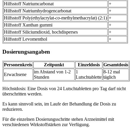
Hilfsstoff Natriumcarbonat
+
Hilfsstoff Natriumhydrogencarbonat
+
Hilfsstoff Poly(ethylacrylat-
co
-methylmethacrylat) (2:1)
+
Hilfsstoff Xanthan gummi
+
Hilfsstoff Siliciumdioxid, hochdisperses
+
Hilfsstoff Levomenthol
+
Dosierungsangaben
Personenkreis
Zeitpunkt
Einzeldosis
Gesamtdosis
im Abstand von 1-2
1
8-12 mal
Erwachsene
Stunden
Lutschtablette
täglich
Höchstdosis: Eine Dosis von 24 Lutschtabletten pro Tag darf nicht
überschritten werden.
Es kann sinnvoll sein, im Laufe der Behandlung die Dosis zu
reduzieren.
Für die einzelnen Dosierungsschritte stehen Arzneimittel mit
verschiedenen Wirkstoffstärken zur Verfügung.