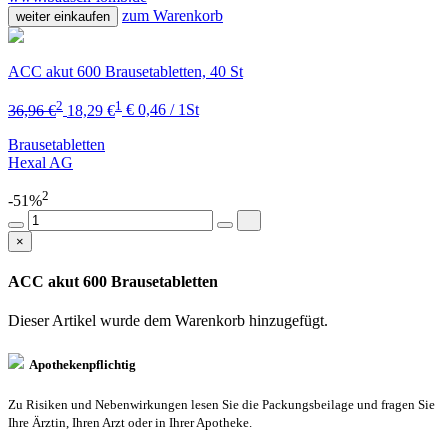
zum Warenkorb
weiter einkaufen
ACC akut 600 Brausetabletten, 40 St
2
1
36,96 €
18,29 €
€ 0,46 / 1St
Brausetabletten
Hexal AG
2
-51%
×
ACC akut 600 Brausetabletten
Dieser Artikel wurde dem Warenkorb
hinzugefügt.
Apothekenpflichtig
Zu Risiken und Nebenwirkungen lesen Sie die Packungsbeilage und fragen Sie
Ihre Ärztin, Ihren Arzt oder in Ihrer Apotheke.