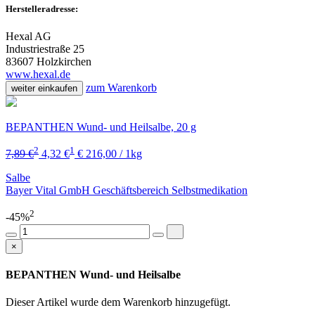
Herstelleradresse:
Hexal AG
Industriestraße 25
83607 Holzkirchen
www.hexal.de
zum Warenkorb
weiter einkaufen
BEPANTHEN Wund- und Heilsalbe, 20 g
2
1
7,89 €
4,32 €
€ 216,00 / 1kg
Salbe
Bayer Vital GmbH Geschäftsbereich Selbstmedikation
2
-45%
×
BEPANTHEN Wund- und Heilsalbe
Dieser Artikel wurde dem Warenkorb
hinzugefügt.