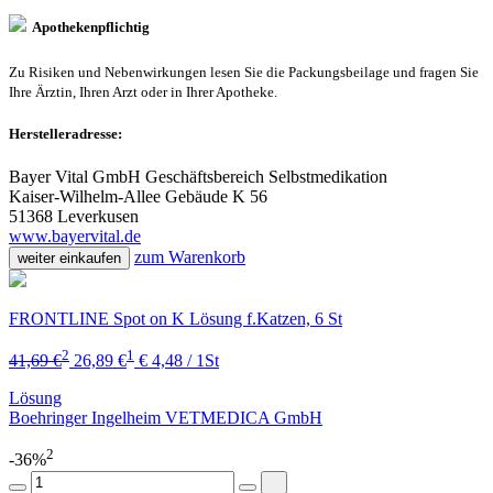
Apothekenpflichtig
Zu Risiken und Nebenwirkungen lesen Sie die Packungsbeilage und fragen Sie
Ihre Ärztin, Ihren Arzt oder in Ihrer Apotheke.
Herstelleradresse:
Bayer Vital GmbH Geschäftsbereich Selbstmedikation
Kaiser-Wilhelm-Allee Gebäude K 56
51368 Leverkusen
www.bayervital.de
zum Warenkorb
weiter einkaufen
FRONTLINE Spot on K Lösung f.Katzen, 6 St
2
1
41,69 €
26,89 €
€ 4,48 / 1St
Lösung
Boehringer Ingelheim VETMEDICA GmbH
2
-36%