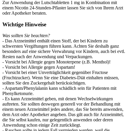
Zur Anwendung der Lutschtabletten 1 mg in Kombination mit
einem Nicotin 24-Stunden-Pflaster lassen Sie sich von Ihrem Arzt
oder Apotheker beraten.
Wichtige Hinweise
Was sollten Sie beachten?
- Das Arzneimittel enthält einen Stoff, der bei Kindern zu
schwersten Vergiftungen führen kann. Achten Sie deshalb ganz
besonders auf eine sichere Verwahrung vor Kindern, auch bei evtl.
Resten nach der Anwendung und Verpackungen.
- Vorsicht bei Allergie gegen Monoterpene (z.B. Menthol)!
- Vorsicht bei Allergie gegen Aspartam!
- Vorsicht bei einer Unverträglichkeit gegenüber Fructose
(Fruchtzucker). Wenn Sie eine Diabetes-Diät einhalten müssen,
sollten Sie den Zuckergehalt berücksichtigen.
- Aspartam/Phenylalanin kann schädlich sein für Patienten mit
Phenylketonurie.
- Es kann Arzneimittel geben, mit denen Wechselwirkungen
auftreten. Sie sollten deswegen generell vor der Behandlung mit
einem neuen Arzneimittel jedes andere, das Sie bereits anwenden,
dem Arzt oder Apotheker angeben. Das gilt auch für Arzneimittel,
die Sie selbst kaufen, nur gelegentlich anwenden oder deren
Anwendung schon einige Zeit zurückliegt.
- Rauchen sollte in jedem Fall vermieden werden, weil die