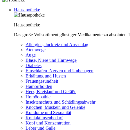
Hausapotheke
Hausapotheke
Das große Vollsortiment günstiger Medikamente zu absoluten T
Allergien, Juckreiz und Ausschlag
Atemwege
Auge
Blase, Niere und Harnwege
Diabetes
Einschlafen, Nerven und Unbehagen
Erkältung und Husten
Frauengesundheit
Hämorrhoiden
Herz, Kreislauf und Gefäße
Homöopathie
Insektenschutz und Schädlingsabwehr
Knochen, Muskeln und Gelenke
Kondome und Sexualität
Kontaktlinsenbedarf
Kopf und Konzentration
Leber und Galle