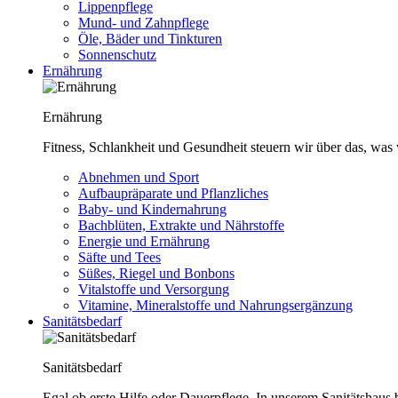
Lippenpflege
Mund- und Zahnpflege
Öle, Bäder und Tinkturen
Sonnenschutz
Ernährung
Ernährung
Fitness, Schlankheit und Gesundheit steuern wir über das, was 
Abnehmen und Sport
Aufbaupräparate und Pflanzliches
Baby- und Kindernahrung
Bachblüten, Extrakte und Nährstoffe
Energie und Ernährung
Säfte und Tees
Süßes, Riegel und Bonbons
Vitalstoffe und Versorgung
Vitamine, Mineralstoffe und Nahrungsergänzung
Sanitätsbedarf
Sanitätsbedarf
Egal ob erste Hilfe oder Dauerpflege. In unserem Sanitätshaus b