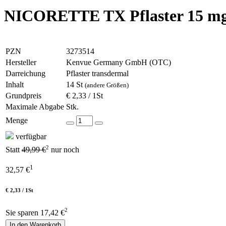
NICORETTE TX Pflaster 15 m
PZN
3273514
Hersteller
Kenvue Germany GmbH (OTC)
Darreichung
Pflaster transdermal
Inhalt
14 St
(andere Größen)
Grundpreis
€ 2,33 / 1St
Maximale Abgabe
Stk.
Menge
verfügbar
2
Statt
49,99 €
nur noch
1
32,57
€
€ 2,33 / 1St
2
Sie sparen 17,42 €
In den Warenkorb