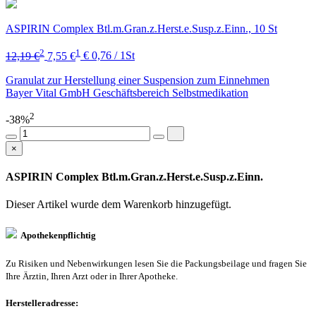
ASPIRIN Complex Btl.m.Gran.z.Herst.e.Susp.z.Einn., 10 St
2
1
12,19 €
7,55 €
€ 0,76 / 1St
Granulat zur Herstellung einer Suspension zum Einnehmen
Bayer Vital GmbH Geschäftsbereich Selbstmedikation
2
-38%
×
ASPIRIN Complex Btl.m.Gran.z.Herst.e.Susp.z.Einn.
Dieser Artikel wurde dem Warenkorb
hinzugefügt.
Apothekenpflichtig
Zu Risiken und Nebenwirkungen lesen Sie die Packungsbeilage und fragen Sie
Ihre Ärztin, Ihren Arzt oder in Ihrer Apotheke.
Herstelleradresse: