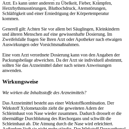
Arzt. Es kann unter anderem zu Übelkeit, Fieber, Krämpfen,
Herzrhythmusstörungen, Bluthochdruck, Atemstörungen,
Schläfrigkeit und einer Erniedrigung der Körpertemperatur
kommen.
Generell gilt: Achten Sie vor allem bei Säuglingen, Kleinkindern
und älteren Menschen auf eine gewissenhafte Dosierung. Im
Zweifelsfalle fragen Sie Ihren Arzt oder Apotheker nach etwaigen
Auswirkungen oder Vorsichtsmaßnahmen.
Eine vom Arzt verordnete Dosierung kann von den Angaben der
Packungsbeilage abweichen. Da der Arzt sie individuell abstimmt,
sollten Sie das Arzneimittel daher nach seinen Anweisungen
anwenden.
Wirkungsweise
Wie wirken die Inhaltsstoffe des Arzneimittels?
Das Arzneimittel besteht aus einer Wirkstoffkombination. Der
Wirkstoff Xylometazolin zieht die geweiteten Adern der
Schleimhaut von Nase wieder zusammen. Dadurch drosselt er die
übermäßige Durchblutung des Riechorgans und schwillt die
Schleimhaut ab. Die Atmung durch die Nase wird erleichtert.
Außerdem läuft sie nicht mehr ständig. Der Wirkstoff Dexpanthenol