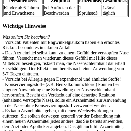
Personenkreis
Zeitpunkt
Einzeldosis
Gesamtdosis
Kinder ab 6 Jahren
bei Auftreten der
1
1-3mal
und Erwachsene
Beschwerden
Sprühstoß
täglich
Wichtige Hinweise
Was sollten Sie beachten?
- Vorsicht: Patienten mit Engwinkelglaukom haben ein erhöhtes
Risiko - besonderes im akuten Anfall.
- Das Arzneimittel selbst kann zu einem Gefühl der verstopften Nase
führen. Versucht man wiederum dieses Gefühl mit Hilfe dieses
Mittels zu beseitigen, riskiert man, die Nasenschleimhaut dauerhaft
zu schädigen. Der Effekt kann bereits nach einer Anwendung von
5-7 Tagen eintreten.
- Vorsicht bei Allergie gegen Dexpanthenol und ähnliche Stoffe!
- Konservierungsstoffe (z.B. Benzalkoniumchlorid) können bei
längerer Anwendung eine Schwellung der Nasenschleimhaut
hervorrufen. Besteht ein Verdacht auf eine derartige Reaktion
(anhaltend verstopfte Nase), sollte ein Arzneimittel zur Anwendung
in der Nase ohne Konservierungsstoff verwendet werden .
- Es kann Arzneimittel geben, mit denen Wechselwirkungen
auftreten. Sie sollten deswegen generell vor der Behandlung mit
einem neuen Arzneimittel jedes andere, das Sie bereits anwenden,
dem Arzt oder Apotheker angeben. Das gilt auch für Arzneimittel,