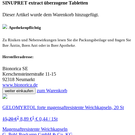
SINUPRET extract überzogene Tabletten
Dieser Artikel wurde dem Warenkorb
hinzugefügt.
Apothekenpflichtig
Zu Risiken und Nebenwirkungen lesen Sie die Packungsbeilage und fragen Sie
Ihre Ärztin, Ihren Arzt oder in Ihrer Apotheke.
Herstelleradresse:
Bionorica SE
Kerschensteinerstraße 11-15
92318 Neumarkt
www.bionorica.de
zum Warenkorb
weiter einkaufen
GELOMYRTOL forte magensaftresistente Weichkapseln, 20 St
2
1
15,20 €
8,89 €
€ 0,44 / 1St
Magensaftresistente Weichkapseln
G. Pohl-Boskamp GmbH & Co. KG