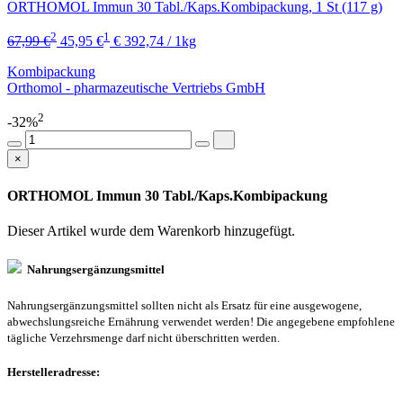
ORTHOMOL Immun 30 Tabl./Kaps.Kombipackung, 1 St (117 g)
2
1
67,99 €
45,95 €
€ 392,74 / 1kg
Kombipackung
Orthomol - pharmazeutische Vertriebs GmbH
2
-32%
×
ORTHOMOL Immun 30 Tabl./Kaps.Kombipackung
Dieser Artikel wurde dem Warenkorb
hinzugefügt.
Nahrungsergänzungsmittel
Nahrungsergänzungsmittel sollten nicht als Ersatz für eine ausgewogene,
abwechslungsreiche Ernährung verwendet werden! Die angegebene empfohlene
tägliche Verzehrsmenge darf nicht überschritten werden.
Herstelleradresse: