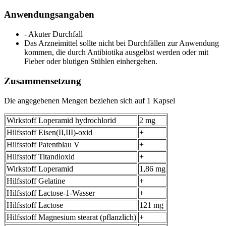
Anwendungsangaben
- Akuter Durchfall
Das Arzneimittel sollte nicht bei Durchfällen zur Anwendung
kommen, die durch Antibiotika ausgelöst werden oder mit
Fieber oder blutigen Stühlen einhergehen.
Zusammensetzung
Die angegebenen Mengen beziehen sich auf 1 Kapsel
Wirkstoff Loperamid hydrochlorid
2 mg
Hilfsstoff Eisen(II,III)-oxid
+
Hilfsstoff Patentblau V
+
Hilfsstoff Titandioxid
+
Wirkstoff Loperamid
1,86 mg
Hilfsstoff Gelatine
+
Hilfsstoff Lactose-1-Wasser
+
Hilfsstoff Lactose
121 mg
Hilfsstoff Magnesium stearat (pflanzlich)
+