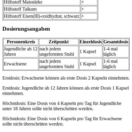
Hilfsstoff Maisstärke
+
Hilfsstoff Talkum
+
Hilfsstoff Eisen(III)-oxidhydrat, schwarz
+
Dosierungsangaben
Personenkreis
Zeitpunkt
Einzeldosis
Gesamtdosis
Jugendliche ab 12
nach jedem
1-4 mal
1 Kapsel
Jahren
ungeformten Stuhl
täglich
nach jedem
1-6 mal
Erwachsene
1 Kapsel
ungeformten Stuhl
täglich
Erstdosis: Erwachsene können als erste Dosis 2 Kapseln einnehmen.
Erstdosis: Jugendliche ab 12 Jahren können als erste Dosis 1 Kapsel
einnehmen.
Höchstdosis: Eine Dosis von 4 Kapseln pro Tag für Jugendliche
unter 18 Jahren sollte nicht überschritten werden.
Höchstdosis: Eine Dosis von 6 Kapseln pro Tag für Erwachsene
sollte nicht überschritten werden.