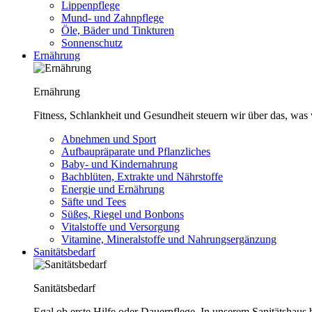
Lippenpflege
Mund- und Zahnpflege
Öle, Bäder und Tinkturen
Sonnenschutz
Ernährung
Ernährung
Fitness, Schlankheit und Gesundheit steuern wir über das, was 
Abnehmen und Sport
Aufbaupräparate und Pflanzliches
Baby- und Kindernahrung
Bachblüten, Extrakte und Nährstoffe
Energie und Ernährung
Säfte und Tees
Süßes, Riegel und Bonbons
Vitalstoffe und Versorgung
Vitamine, Mineralstoffe und Nahrungsergänzung
Sanitätsbedarf
Sanitätsbedarf
Egal ob erste Hilfe oder Dauerpflege. In unserem Sanitätshaus b