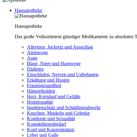
Hausapotheke
Hausapotheke
Das große Vollsortiment günstiger Medikamente zu absoluten T
Allergien, Juckreiz und Ausschlag
Atemwege
Auge
Blase, Niere und Harnwege
Diabetes
Einschlafen, Nerven und Unbehagen
Erkältung und Husten
Frauengesundheit
Hämorrhoiden
Herz, Kreislauf und Gefäße
Homöopathie
Insektenschutz und Schädlingsabwehr
Knochen, Muskeln und Gelenke
Kondome und Sexualität
Kontaktlinsenbedarf
Kopf und Konzentration
Leber und Galle