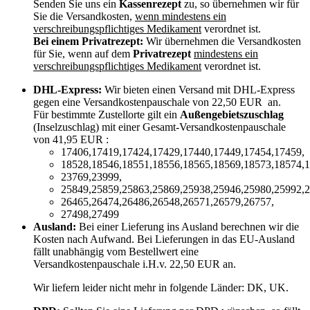
Senden Sie uns ein
Kassenrezept
zu, so übernehmen wir für
Sie die Versandkosten,
wenn mindestens ein
verschreibungspflichtiges Medikament
verordnet ist.
Bei einem Privatrezept:
Wir übernehmen die Versandkosten
für Sie, wenn auf dem
Privatrezept
mindestens ein
verschreibungspflichtiges Medikament
verordnet ist.
DHL-Express:
Wir bieten einen Versand mit DHL-Express
gegen eine Versandkostenpauschale von 22,50 EUR an.
Für bestimmte Zustellorte gilt ein
Außengebietszuschlag
(Inselzuschlag) mit einer Gesamt-Versandkostenpauschale
von 41,95 EUR :
17406,17419,17424,17429,17440,17449,17454,17459,
18528,18546,18551,18556,18565,18569,18573,18574,1
23769,23999,
25849,25859,25863,25869,25938,25946,25980,25992,2
26465,26474,26486,26548,26571,26579,26757,
27498,27499
Ausland:
Bei einer Lieferung ins Ausland berechnen wir die
Kosten nach Aufwand. Bei Lieferungen in das EU-Ausland
fällt unabhängig vom Bestellwert eine
Versandkostenpauschale i.H.v. 22,50 EUR an.
Wir liefern leider nicht mehr in folgende Länder:
DK, UK
.