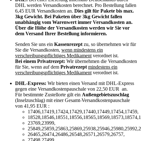
DHL werden Versandkosten berechnet. Pro Bestellung fallen
6,45 EUR Versandkosten an.
Dies gilt für Pakete bis max.
3kg Gewicht. Bei Paketen über 3kg Gewicht fallen
unabhängig vom Warenwert immer Versandkosten an.
Über die Höhe der Versandkosten werden wir Sie vor
dem Versand Ihrer Bestellung informieren.
Senden Sie uns ein
Kassenrezept
zu, so übernehmen wir für
Sie die Versandkosten,
wenn mindestens ein
verschreibungspflichtiges Medikament
verordnet ist.
Bei einem Privatrezept:
Wir übernehmen die Versandkosten
für Sie, wenn auf dem
Privatrezept
mindestens ein
verschreibungspflichtiges Medikament
verordnet ist.
DHL-Express:
Wir bieten einen Versand mit DHL-Express
gegen eine Versandkostenpauschale von 22,50 EUR an.
Für bestimmte Zustellorte gilt ein
Außengebietszuschlag
(Inselzuschlag) mit einer Gesamt-Versandkostenpauschale
von 41,95 EUR :
17406,17419,17424,17429,17440,17449,17454,17459,
18528,18546,18551,18556,18565,18569,18573,18574,1
23769,23999,
25849,25859,25863,25869,25938,25946,25980,25992,2
26465,26474,26486,26548,26571,26579,26757,
27498,27499