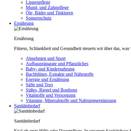
Lippenpflege
Mund- und Zahnpflege
Öle, Bäder und Tinkturen
Sonnenschutz
Ernährung
Ernährung
Fitness, Schlankheit und Gesundheit steuern wir über das, was 
Abnehmen und Sport
Aufbaupräparate und Pflanzliches
Baby- und Kindernahrung
Bachblüten, Extrakte und Nährstoffe
Energie und Ernährung
Säfte und Tees
Süßes, Riegel und Bonbons
Vitalstoffe und Versorgung
Vitamine, Mineralstoffe und Nahrungsergänzung
Sanitätsbedarf
Sanitätsbedarf
Egal ob erste Hilfe oder Dauerpflege. In unserem Sanitätshaus b