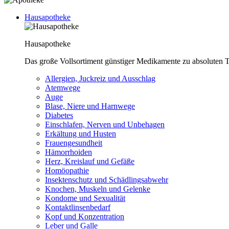
Hausapotheke
Hausapotheke
Das große Vollsortiment günstiger Medikamente zu absoluten T
Allergien, Juckreiz und Ausschlag
Atemwege
Auge
Blase, Niere und Harnwege
Diabetes
Einschlafen, Nerven und Unbehagen
Erkältung und Husten
Frauengesundheit
Hämorrhoiden
Herz, Kreislauf und Gefäße
Homöopathie
Insektenschutz und Schädlingsabwehr
Knochen, Muskeln und Gelenke
Kondome und Sexualität
Kontaktlinsenbedarf
Kopf und Konzentration
Leber und Galle