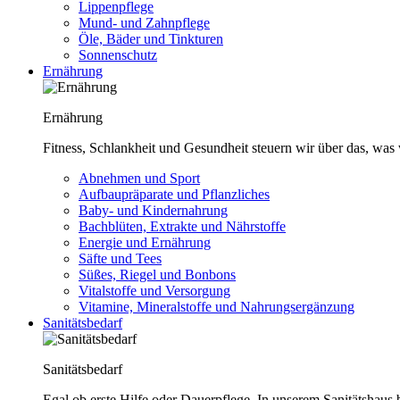
Lippenpflege
Mund- und Zahnpflege
Öle, Bäder und Tinkturen
Sonnenschutz
Ernährung
Ernährung
Fitness, Schlankheit und Gesundheit steuern wir über das, was 
Abnehmen und Sport
Aufbaupräparate und Pflanzliches
Baby- und Kindernahrung
Bachblüten, Extrakte und Nährstoffe
Energie und Ernährung
Säfte und Tees
Süßes, Riegel und Bonbons
Vitalstoffe und Versorgung
Vitamine, Mineralstoffe und Nahrungsergänzung
Sanitätsbedarf
Sanitätsbedarf
Egal ob erste Hilfe oder Dauerpflege. In unserem Sanitätshaus b