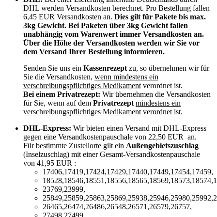
DHL werden Versandkosten berechnet. Pro Bestellung fallen
6,45 EUR Versandkosten an.
Dies gilt für Pakete bis max.
3kg Gewicht. Bei Paketen über 3kg Gewicht fallen
unabhängig vom Warenwert immer Versandkosten an.
Über die Höhe der Versandkosten werden wir Sie vor
dem Versand Ihrer Bestellung informieren.
Senden Sie uns ein
Kassenrezept
zu, so übernehmen wir für
Sie die Versandkosten,
wenn mindestens ein
verschreibungspflichtiges Medikament
verordnet ist.
Bei einem Privatrezept:
Wir übernehmen die Versandkosten
für Sie, wenn auf dem
Privatrezept
mindestens ein
verschreibungspflichtiges Medikament
verordnet ist.
DHL-Express:
Wir bieten einen Versand mit DHL-Express
gegen eine Versandkostenpauschale von 22,50 EUR an.
Für bestimmte Zustellorte gilt ein
Außengebietszuschlag
(Inselzuschlag) mit einer Gesamt-Versandkostenpauschale
von 41,95 EUR :
17406,17419,17424,17429,17440,17449,17454,17459,
18528,18546,18551,18556,18565,18569,18573,18574,1
23769,23999,
25849,25859,25863,25869,25938,25946,25980,25992,2
26465,26474,26486,26548,26571,26579,26757,
27498,27499