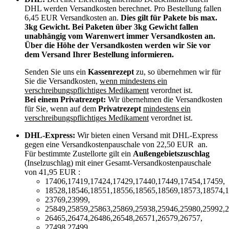
DHL werden Versandkosten berechnet. Pro Bestellung fallen
6,45 EUR Versandkosten an.
Dies gilt für Pakete bis max.
3kg Gewicht. Bei Paketen über 3kg Gewicht fallen
unabhängig vom Warenwert immer Versandkosten an.
Über die Höhe der Versandkosten werden wir Sie vor
dem Versand Ihrer Bestellung informieren.
Senden Sie uns ein
Kassenrezept
zu, so übernehmen wir für
Sie die Versandkosten,
wenn mindestens ein
verschreibungspflichtiges Medikament
verordnet ist.
Bei einem Privatrezept:
Wir übernehmen die Versandkosten
für Sie, wenn auf dem
Privatrezept
mindestens ein
verschreibungspflichtiges Medikament
verordnet ist.
DHL-Express:
Wir bieten einen Versand mit DHL-Express
gegen eine Versandkostenpauschale von 22,50 EUR an.
Für bestimmte Zustellorte gilt ein
Außengebietszuschlag
(Inselzuschlag) mit einer Gesamt-Versandkostenpauschale
von 41,95 EUR :
17406,17419,17424,17429,17440,17449,17454,17459,
18528,18546,18551,18556,18565,18569,18573,18574,1
23769,23999,
25849,25859,25863,25869,25938,25946,25980,25992,2
26465,26474,26486,26548,26571,26579,26757,
27498,27499