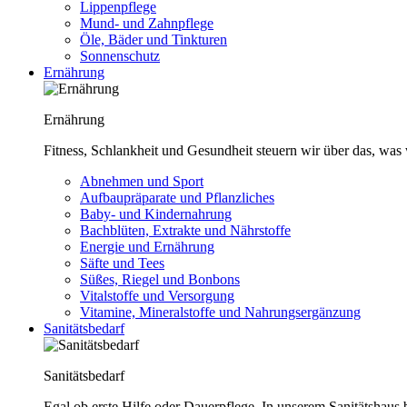
Lippenpflege
Mund- und Zahnpflege
Öle, Bäder und Tinkturen
Sonnenschutz
Ernährung
Ernährung
Fitness, Schlankheit und Gesundheit steuern wir über das, was 
Abnehmen und Sport
Aufbaupräparate und Pflanzliches
Baby- und Kindernahrung
Bachblüten, Extrakte und Nährstoffe
Energie und Ernährung
Säfte und Tees
Süßes, Riegel und Bonbons
Vitalstoffe und Versorgung
Vitamine, Mineralstoffe und Nahrungsergänzung
Sanitätsbedarf
Sanitätsbedarf
Egal ob erste Hilfe oder Dauerpflege. In unserem Sanitätshaus b