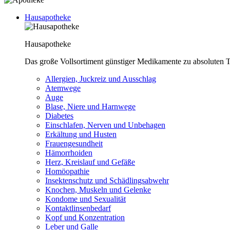
Hausapotheke
Hausapotheke
Das große Vollsortiment günstiger Medikamente zu absoluten T
Allergien, Juckreiz und Ausschlag
Atemwege
Auge
Blase, Niere und Harnwege
Diabetes
Einschlafen, Nerven und Unbehagen
Erkältung und Husten
Frauengesundheit
Hämorrhoiden
Herz, Kreislauf und Gefäße
Homöopathie
Insektenschutz und Schädlingsabwehr
Knochen, Muskeln und Gelenke
Kondome und Sexualität
Kontaktlinsenbedarf
Kopf und Konzentration
Leber und Galle