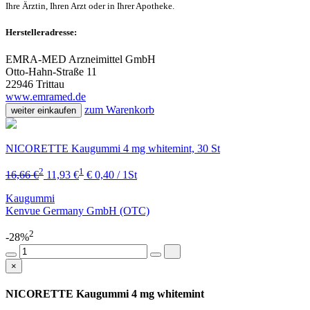
Ihre Ärztin, Ihren Arzt oder in Ihrer Apotheke.
Herstelleradresse:
EMRA-MED Arzneimittel GmbH
Otto-Hahn-Straße 11
22946 Trittau
www.emramed.de
zum Warenkorb
weiter einkaufen
NICORETTE Kaugummi 4 mg whitemint, 30 St
2
1
16,66 €
11,93 €
€ 0,40 / 1St
Kaugummi
Kenvue Germany GmbH (OTC)
2
-28%
×
NICORETTE Kaugummi 4 mg whitemint