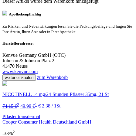
Dieser Artikel wurde dem Warenkorb
hinzugefügt.
Apothekenpflichtig
Zu Risiken und Nebenwirkungen lesen Sie die Packungsbeilage und fragen Sie
Ihre Ärztin, Ihren Arzt oder in Ihrer Apotheke.
Herstelleradresse:
Kenvue Germany GmbH (OTC)
Johnson & Johnson Platz 2
41470 Neuss
www.kenvue.com
zum Warenkorb
weiter einkaufen
NICOTINELL 14 mg/24-Stunden-Pflaster 35mg, 21 St
2
1
74,15 €
49,99 €
€ 2,38 / 1St
Pflaster transdermal
Cooper Consumer Health Deutschland GmbH
2
-33%