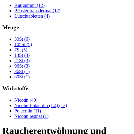
Kaugummi (12)
Pflaster transdermal (12)
Lutschtabletten (4)
Menge
30St (6)
105St (5)
7St (5)
14St (4)
21St (3)
96St (3)
36St (1)
80St (1)
Wirkstoffe
Nicotin (40)
Nicotin-Polacrilin (1:4) (12)
Polacrilin (11)
Nicotin resinat (1)
Raucherentwöhnung und