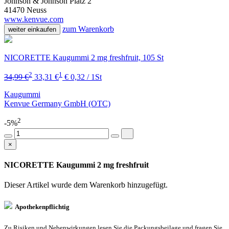
Johnson & Johnson Platz 2
41470 Neuss
www.kenvue.com
zum Warenkorb
weiter einkaufen
NICORETTE Kaugummi 2 mg freshfruit, 105 St
2
1
34,99 €
33,31 €
€ 0,32 / 1St
Kaugummi
Kenvue Germany GmbH (OTC)
2
-5%
×
NICORETTE Kaugummi 2 mg freshfruit
Dieser Artikel wurde dem Warenkorb
hinzugefügt.
Apothekenpflichtig
Zu Risiken und Nebenwirkungen lesen Sie die Packungsbeilage und fragen Sie