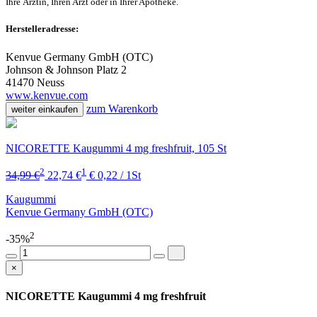
Ihre Ärztin, Ihren Arzt oder in Ihrer Apotheke.
Herstelleradresse:
Kenvue Germany GmbH (OTC)
Johnson & Johnson Platz 2
41470 Neuss
www.kenvue.com
zum Warenkorb
weiter einkaufen
NICORETTE Kaugummi 4 mg freshfruit, 105 St
2
1
34,99 €
22,74 €
€ 0,22 / 1St
Kaugummi
Kenvue Germany GmbH (OTC)
2
-35%
×
NICORETTE Kaugummi 4 mg freshfruit