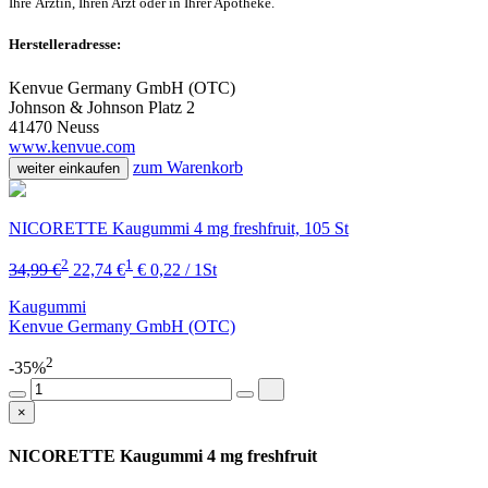
Ihre Ärztin, Ihren Arzt oder in Ihrer Apotheke.
Herstelleradresse:
Kenvue Germany GmbH (OTC)
Johnson & Johnson Platz 2
41470 Neuss
www.kenvue.com
zum Warenkorb
weiter einkaufen
NICORETTE Kaugummi 4 mg freshfruit, 105 St
2
1
34,99 €
22,74 €
€ 0,22 / 1St
Kaugummi
Kenvue Germany GmbH (OTC)
2
-35%
×
NICORETTE Kaugummi 4 mg freshfruit