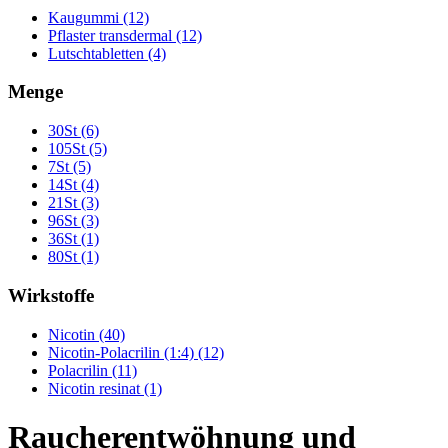
Kaugummi (12)
Pflaster transdermal (12)
Lutschtabletten (4)
Menge
30St (6)
105St (5)
7St (5)
14St (4)
21St (3)
96St (3)
36St (1)
80St (1)
Wirkstoffe
Nicotin (40)
Nicotin-Polacrilin (1:4) (12)
Polacrilin (11)
Nicotin resinat (1)
Raucherentwöhnung und