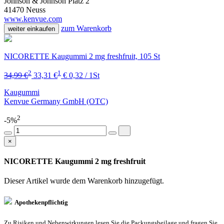
Johnson & Johnson Platz 2
41470 Neuss
www.kenvue.com
zum Warenkorb
weiter einkaufen
NICORETTE Kaugummi 2 mg freshfruit, 105 St
2
1
34,99 €
33,31 €
€ 0,32 / 1St
Kaugummi
Kenvue Germany GmbH (OTC)
2
-5%
×
NICORETTE Kaugummi 2 mg freshfruit
Dieser Artikel wurde dem Warenkorb
hinzugefügt.
Apothekenpflichtig
Zu Risiken und Nebenwirkungen lesen Sie die Packungsbeilage und fragen Sie