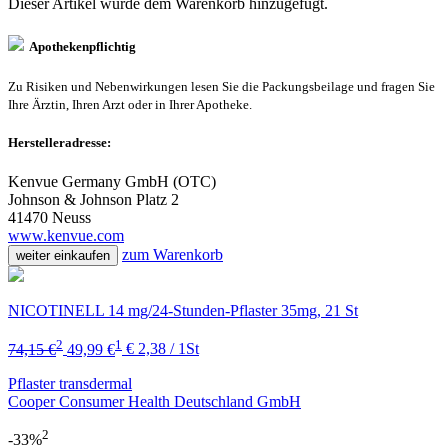
Dieser Artikel wurde dem Warenkorb
hinzugefügt.
Apothekenpflichtig
Zu Risiken und Nebenwirkungen lesen Sie die Packungsbeilage und fragen Sie
Ihre Ärztin, Ihren Arzt oder in Ihrer Apotheke.
Herstelleradresse:
Kenvue Germany GmbH (OTC)
Johnson & Johnson Platz 2
41470 Neuss
www.kenvue.com
zum Warenkorb
weiter einkaufen
NICOTINELL 14 mg/24-Stunden-Pflaster 35mg, 21 St
2
1
74,15 €
49,99 €
€ 2,38 / 1St
Pflaster transdermal
Cooper Consumer Health Deutschland GmbH
2
-33%