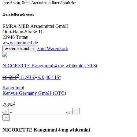
Ihre Ärztin, Ihren Arzt oder in Ihrer Apotheke.
Herstelleradresse:
EMRA-MED Arzneimittel GmbH
Otto-Hahn-Straße 11
22946 Trittau
www.emramed.de
zum Warenkorb
weiter einkaufen
NICORETTE Kaugummi 4 mg whitemint, 30 St
2
1
16,66 €
11,93 €
€ 0,40 / 1St
Kaugummi
Kenvue Germany GmbH (OTC)
2
-28%
×
NICORETTE Kaugummi 4 mg whitemint