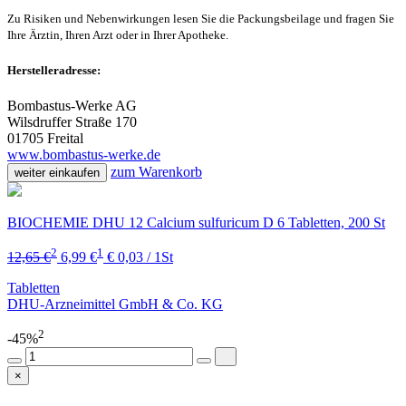
Zu Risiken und Nebenwirkungen lesen Sie die Packungsbeilage und fragen Sie
Ihre Ärztin, Ihren Arzt oder in Ihrer Apotheke.
Herstelleradresse:
Bombastus-Werke AG
Wilsdruffer Straße 170
01705 Freital
www.bombastus-werke.de
zum Warenkorb
weiter einkaufen
BIOCHEMIE DHU 12 Calcium sulfuricum D 6 Tabletten, 200 St
2
1
12,65 €
6,99 €
€ 0,03 / 1St
Tabletten
DHU-Arzneimittel GmbH & Co. KG
2
-45%
×