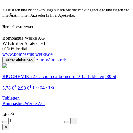
Zu Risiken und Nebenwirkungen lesen Sie die Packungsbeilage und fragen Sie
Ihre Ärztin, Ihren Arzt oder in Ihrer Apotheke.
Herstelleradresse:
Bombastus-Werke AG
Wilsdruffer Straße 170
01705 Freital
www.bombastus-werke.de
zum Warenkorb
weiter einkaufen
BIOCHEMIE 22 Calcium carbonicum D 12 Tabletten, 80 St
2
1
5,78 €
2,93 €
€ 0,04 / 1St
Tabletten
Bombastus-Werke AG
2
-49%
×