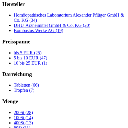
Hersteller
Homöopathisches Laboratorium Alexander Pflüger GmbH &
Co. KG (34)
DHU-Arzneimittel GmbH & Co. KG (20)
Bombastus-Werke AG (19)
Preisspanne
bis 5 EUR (25)
5 bis 10 EUR (47)
10 bis 25 EUR (1)
Darreichung
Tabletten (66)
Tropfen (7)
Menge
200St (28)
100St (14)
400St (13)
80St (11)