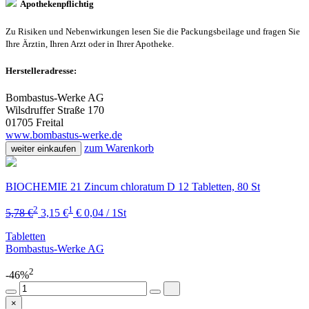
Apothekenpflichtig
Zu Risiken und Nebenwirkungen lesen Sie die Packungsbeilage und fragen Sie
Ihre Ärztin, Ihren Arzt oder in Ihrer Apotheke.
Herstelleradresse:
Bombastus-Werke AG
Wilsdruffer Straße 170
01705 Freital
www.bombastus-werke.de
zum Warenkorb
weiter einkaufen
BIOCHEMIE 21 Zincum chloratum D 12 Tabletten, 80 St
2
1
5,78 €
3,15 €
€ 0,04 / 1St
Tabletten
Bombastus-Werke AG
2
-46%
×