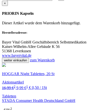
×
PRIORIN Kapseln
Dieser Artikel wurde dem Warenkorb
hinzugefügt.
Herstelleradresse:
Bayer Vital GmbH Geschäftsbereich Selbstmedikation
Kaiser-Wilhelm-Allee Gebäude K 56
51368 Leverkusen
www.bayervital.de
zum Warenkorb
weiter einkaufen
HOGGAR Night Tabletten, 20 St
Aktionsartikel
2
1
16,99 €
9,99 €
€ 0,50 / 1St
Tabletten
STADA Consumer Health Deutschland GmbH
2
-41%