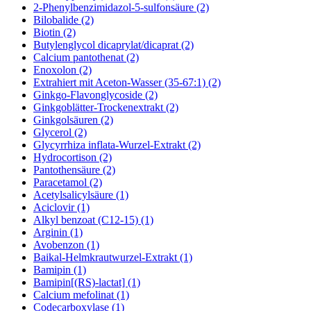
2-Phenylbenzimidazol-5-sulfonsäure (2)
Bilobalide (2)
Biotin (2)
Butylenglycol dicaprylat/dicaprat (2)
Calcium pantothenat (2)
Enoxolon (2)
Extrahiert mit Aceton-Wasser (35-67:1) (2)
Ginkgo-Flavonglycoside (2)
Ginkgoblätter-Trockenextrakt (2)
Ginkgolsäuren (2)
Glycerol (2)
Glycyrrhiza inflata-Wurzel-Extrakt (2)
Hydrocortison (2)
Pantothensäure (2)
Paracetamol (2)
Acetylsalicylsäure (1)
Aciclovir (1)
Alkyl benzoat (C12-15) (1)
Arginin (1)
Avobenzon (1)
Baikal-Helmkrautwurzel-Extrakt (1)
Bamipin (1)
Bamipin[(RS)-lactat] (1)
Calcium mefolinat (1)
Codecarboxylase (1)