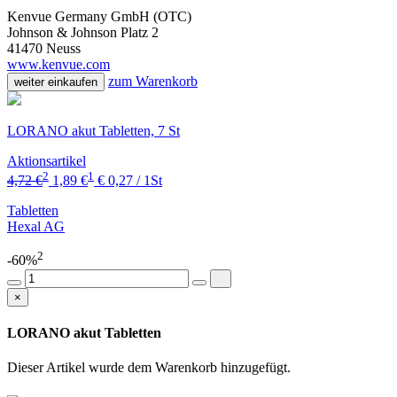
Kenvue Germany GmbH (OTC)
Johnson & Johnson Platz 2
41470 Neuss
www.kenvue.com
zum Warenkorb
weiter einkaufen
LORANO akut Tabletten, 7 St
Aktionsartikel
2
1
4,72 €
1,89 €
€ 0,27 / 1St
Tabletten
Hexal AG
2
-60%
×
LORANO akut Tabletten
Dieser Artikel wurde dem Warenkorb
hinzugefügt.