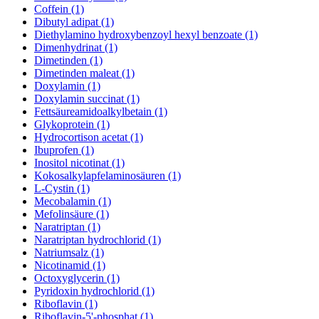
Coffein (1)
Dibutyl adipat (1)
Diethylamino hydroxybenzoyl hexyl benzoate (1)
Dimenhydrinat (1)
Dimetinden (1)
Dimetinden maleat (1)
Doxylamin (1)
Doxylamin succinat (1)
Fettsäureamidoalkylbetain (1)
Glykoprotein (1)
Hydrocortison acetat (1)
Ibuprofen (1)
Inositol nicotinat (1)
Kokosalkylapfelaminosäuren (1)
L-Cystin (1)
Mecobalamin (1)
Mefolinsäure (1)
Naratriptan (1)
Naratriptan hydrochlorid (1)
Natriumsalz (1)
Nicotinamid (1)
Octoxyglycerin (1)
Pyridoxin hydrochlorid (1)
Riboflavin (1)
Riboflavin-5'-phosphat (1)