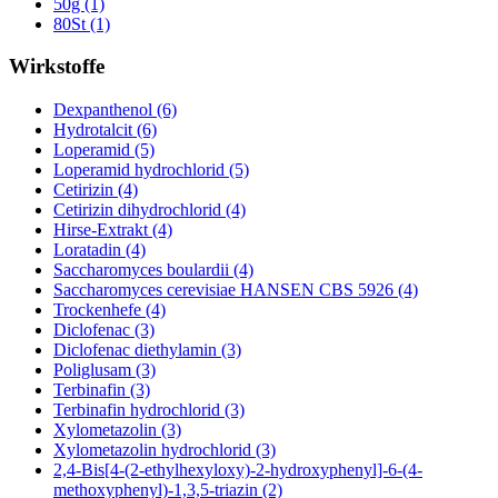
50g (1)
80St (1)
Wirkstoffe
Dexpanthenol (6)
Hydrotalcit (6)
Loperamid (5)
Loperamid hydrochlorid (5)
Cetirizin (4)
Cetirizin dihydrochlorid (4)
Hirse-Extrakt (4)
Loratadin (4)
Saccharomyces boulardii (4)
Saccharomyces cerevisiae HANSEN CBS 5926 (4)
Trockenhefe (4)
Diclofenac (3)
Diclofenac diethylamin (3)
Poliglusam (3)
Terbinafin (3)
Terbinafin hydrochlorid (3)
Xylometazolin (3)
Xylometazolin hydrochlorid (3)
2,4-Bis[4-(2-ethylhexyloxy)-2-hydroxyphenyl]-6-(4-
methoxyphenyl)-1,3,5-triazin (2)