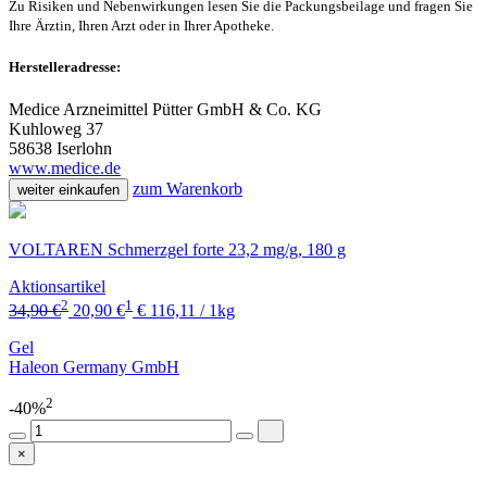
Zu Risiken und Nebenwirkungen lesen Sie die Packungsbeilage und fragen Sie
Ihre Ärztin, Ihren Arzt oder in Ihrer Apotheke.
Herstelleradresse:
Medice Arzneimittel Pütter GmbH & Co. KG
Kuhloweg 37
58638 Iserlohn
www.medice.de
zum Warenkorb
weiter einkaufen
VOLTAREN Schmerzgel forte 23,2 mg/g, 180 g
Aktionsartikel
2
1
34,90 €
20,90 €
€ 116,11 / 1kg
Gel
Haleon Germany GmbH
2
-40%
×