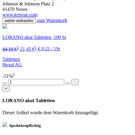
Johnson & Johnson Platz 2
41470 Neuss
www.kenvue.com
zum Warenkorb
weiter einkaufen
LORANO akut Tabletten, 100 St
2
1
44,10 €
21,45 €
€ 0,21 / 1St
Tabletten
Hexal AG
2
-51%
×
LORANO akut Tabletten
Dieser Artikel wurde dem Warenkorb
hinzugefügt.
Apothekenpflichtig