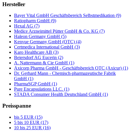
Hersteller
Bayer Vital GmbH Geschäftsbereich Selbstmedikation (9)
Ratiopharm GmbH (9)
Hexal AG (7)
Medice Arzneimittel Pütter GmbH & Co. KG (7)
Haleon Germany GmbH (5)
Kenvue Germany GmbH (OTC) (4)
Certmedica International GmbH (3)
Karo Healthcare AB (3)
Beiersdorf AG Eucerin (2)
A. Nattermann & Cie GmbH (1)
Axicorp Pharma GmbH - Geschäftsbereich OTC (Axicur) (1)
Dr. Gerhard Mann - Chemisch-pharmazeutische Fabrik
GmbH (1)
PharmaSGP GmbH (1)
Pure Encapsulations LLC. (1)
STADA Consumer Health Deutschland GmbH (1)
Preisspanne
bis 5 EUR (15)
5 bis 10 EUR (17)
10 bis 25 EUR (16)