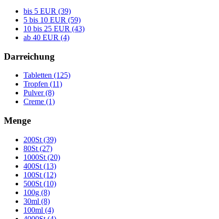
bis 5 EUR (39)
5 bis 10 EUR (59)
10 bis 25 EUR (43)
ab 40 EUR (4)
Darreichung
Tabletten (125)
Tropfen (11)
Pulver (8)
Creme (1)
Menge
200St (39)
80St (27)
1000St (20)
400St (13)
100St (12)
500St (10)
100g (8)
30ml (8)
100ml (4)
4000St (4)