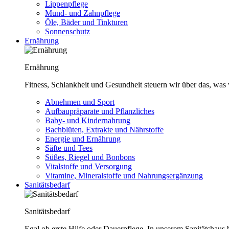
Lippenpflege
Mund- und Zahnpflege
Öle, Bäder und Tinkturen
Sonnenschutz
Ernährung
Ernährung
Fitness, Schlankheit und Gesundheit steuern wir über das, was 
Abnehmen und Sport
Aufbaupräparate und Pflanzliches
Baby- und Kindernahrung
Bachblüten, Extrakte und Nährstoffe
Energie und Ernährung
Säfte und Tees
Süßes, Riegel und Bonbons
Vitalstoffe und Versorgung
Vitamine, Mineralstoffe und Nahrungsergänzung
Sanitätsbedarf
Sanitätsbedarf
Egal ob erste Hilfe oder Dauerpflege. In unserem Sanitätshaus b