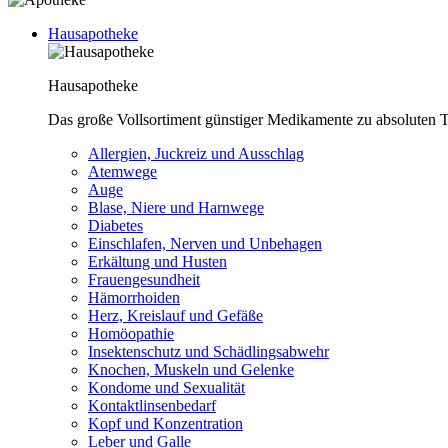
Hausapotheke
Hausapotheke
Das große Vollsortiment günstiger Medikamente zu absoluten T
Allergien, Juckreiz und Ausschlag
Atemwege
Auge
Blase, Niere und Harnwege
Diabetes
Einschlafen, Nerven und Unbehagen
Erkältung und Husten
Frauengesundheit
Hämorrhoiden
Herz, Kreislauf und Gefäße
Homöopathie
Insektenschutz und Schädlingsabwehr
Knochen, Muskeln und Gelenke
Kondome und Sexualität
Kontaktlinsenbedarf
Kopf und Konzentration
Leber und Galle