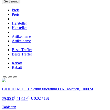
Sortierung
Preis
Preis
Hersteller
Hersteller
Artikelname
Artikelname
Beste Treffer
Beste Treffer
Rabatt
Rabatt
BIOCHEMIE 1 Calcium fluoratum D 6 Tabletten, 1000 St
2
1
29,60 €
21,94 €
€ 0,02 / 1St
Tabletten