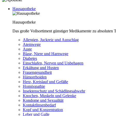
Hausapotheke
Hausapotheke
Das große Vollsortiment günstiger Medikamente zu absoluten T
Allergien, Juckreiz und Ausschlag
Atemwege
Auge
Blase, Niere und Harnwege
Diabetes
Einschlafen, Nerven und Unbehagen
Erkältung und Husten
Frauengesundheit
Hämorrhoiden
Herz, Kreislauf und Gefäße
Homöopathie
Insektenschutz und Schädlingsabwehr
Knochen, Muskeln und Gelenke
Kondome und Sexualität
Kontaktlinsenbedarf
Kopf und Konzentration
Leber und Galle