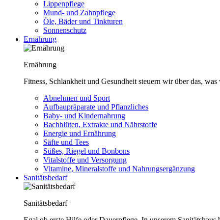
Lippenpflege
Mund- und Zahnpflege
Öle, Bäder und Tinkturen
Sonnenschutz
Ernährung
Ernährung
Fitness, Schlankheit und Gesundheit steuern wir über das, was 
Abnehmen und Sport
Aufbaupräparate und Pflanzliches
Baby- und Kindernahrung
Bachblüten, Extrakte und Nährstoffe
Energie und Ernährung
Säfte und Tees
Süßes, Riegel und Bonbons
Vitalstoffe und Versorgung
Vitamine, Mineralstoffe und Nahrungsergänzung
Sanitätsbedarf
Sanitätsbedarf
Egal ob erste Hilfe oder Dauerpflege. In unserem Sanitätshaus b