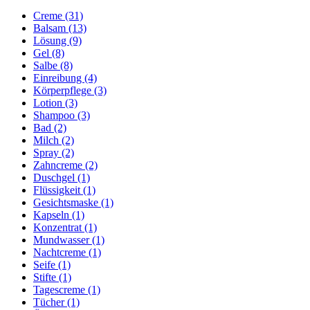
Creme (31)
Balsam (13)
Lösung (9)
Gel (8)
Salbe (8)
Einreibung (4)
Körperpflege (3)
Lotion (3)
Shampoo (3)
Bad (2)
Milch (2)
Spray (2)
Zahncreme (2)
Duschgel (1)
Flüssigkeit (1)
Gesichtsmaske (1)
Kapseln (1)
Konzentrat (1)
Mundwasser (1)
Nachtcreme (1)
Seife (1)
Stifte (1)
Tagescreme (1)
Tücher (1)