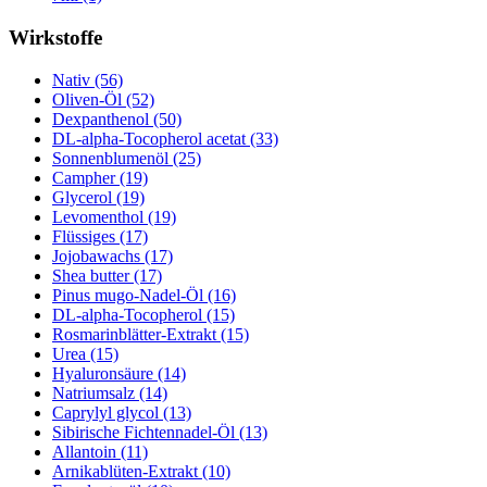
Wirkstoffe
Nativ (56)
Oliven-Öl (52)
Dexpanthenol (50)
DL-alpha-Tocopherol acetat (33)
Sonnenblumenöl (25)
Campher (19)
Glycerol (19)
Levomenthol (19)
Flüssiges (17)
Jojobawachs (17)
Shea butter (17)
Pinus mugo-Nadel-Öl (16)
DL-alpha-Tocopherol (15)
Rosmarinblätter-Extrakt (15)
Urea (15)
Hyaluronsäure (14)
Natriumsalz (14)
Caprylyl glycol (13)
Sibirische Fichtennadel-Öl (13)
Allantoin (11)
Arnikablüten-Extrakt (10)