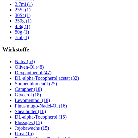
2.7ml (1)
25St (1)
30St (1)
350g (1)
4.8g (1)
50g (1)
7ml (1)
Wirkstoffe
Nativ (53)
Oliven-Öl (48)
Dexpanthenol (47)
DL-alpha-Tocopherol acetat (32)
Sonnenblumenöl (25)
Campher (18)
Glycerol (18)
Levomenthol (18)
Pinus mugo-Nadel-Öl (16)
Shea butter (16)
DL-alpha-Tocopherol (15)
Flüssiges (15)
Jojobawachs (15)
Urea (15)