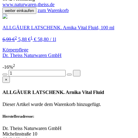
www.naturwaren-theiss.de
zum Warenkorb
weiter einkaufen
ALLGÄUER LATSCHENK. Arnika Vital Fluid, 100 ml
2
1
6,99 €
5,88 €
€ 58,80 / 1l
Körperpflege
Dr. Theiss Naturwaren GmbH
2
-16%
×
ALLGÄUER LATSCHENK. Arnika Vital Fluid
Dieser Artikel wurde dem Warenkorb
hinzugefügt.
Herstelleradresse:
Dr. Theiss Naturwaren GmbH
Michelinstraße 10