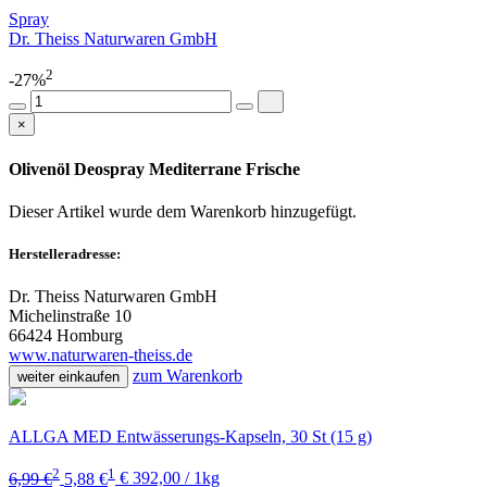
Spray
Dr. Theiss Naturwaren GmbH
2
-27%
×
Olivenöl Deospray Mediterrane Frische
Dieser Artikel wurde dem Warenkorb
hinzugefügt.
Herstelleradresse:
Dr. Theiss Naturwaren GmbH
Michelinstraße 10
66424 Homburg
www.naturwaren-theiss.de
zum Warenkorb
weiter einkaufen
ALLGA MED Entwässerungs-Kapseln, 30 St (15 g)
2
1
6,99 €
5,88 €
€ 392,00 / 1kg