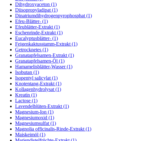
Dihydroxyaceton (1)
Diisopropyladipat (1)
Dinatriumdihydrogenpyrophosphat (1)
Efeu-Blätter- (1)
Efeublätter-Extrakt (1)
Eschenrinde-Extrakt (1)
Eucalyptusblätter- (1)
Feigenkaktusstamm-Extrakt (1)
Getrocknetes (1)
Granatapfelsamen-Extrakt (1)
Granatapfelsamen-Öl (1)
Hamamelisblätter-Wasser (1)
Isobutan (1)
Isopentyl salicylat (1)
Knotentang-Extrakt (1)
Kollagenhydrolysat (1)
Kreatin (1)
Lactose (1)
Lavendelblüten-Extrakt (1)
Magnesium-Ion (1)
Magnesiumoxid (1)
Magnesiumsulfat (1)
Magnolia officinalis-Rinde-Extrakt (1)
Maiskeimöl (1)
Mariendistelfrüchte-Extrakt (1)