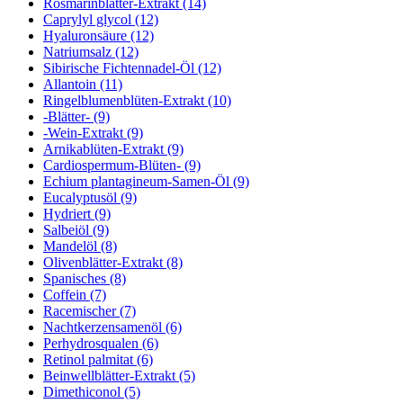
Rosmarinblätter-Extrakt (14)
Caprylyl glycol (12)
Hyaluronsäure (12)
Natriumsalz (12)
Sibirische Fichtennadel-Öl (12)
Allantoin (11)
Ringelblumenblüten-Extrakt (10)
-Blätter- (9)
-Wein-Extrakt (9)
Arnikablüten-Extrakt (9)
Cardiospermum-Blüten- (9)
Echium plantagineum-Samen-Öl (9)
Eucalyptusöl (9)
Hydriert (9)
Salbeiöl (9)
Mandelöl (8)
Olivenblätter-Extrakt (8)
Spanisches (8)
Coffein (7)
Racemischer (7)
Nachtkerzensamenöl (6)
Perhydrosqualen (6)
Retinol palmitat (6)
Beinwellblätter-Extrakt (5)
Dimethiconol (5)