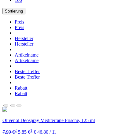
100
Sortierung
Preis
Preis
Hersteller
Hersteller
Artikelname
Artikelname
Beste Treffer
Beste Treffer
Rabatt
Rabatt
Olivenöl Deospray Mediterrane Frische, 125 ml
2
1
7,99 €
5,85 €
€ 46,80 / 1l