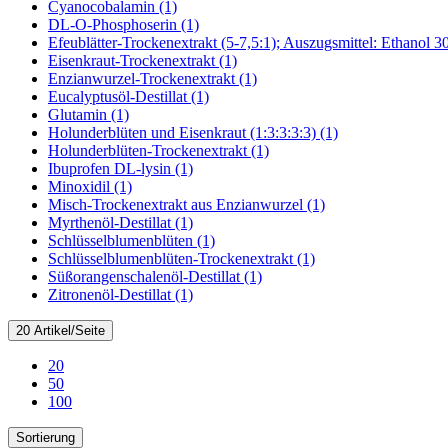
Cyanocobalamin (1)
DL-O-Phosphoserin (1)
Efeublätter-Trockenextrakt (5-7,5:1); Auszugsmittel: Ethanol 
Eisenkraut-Trockenextrakt (1)
Enzianwurzel-Trockenextrakt (1)
Eucalyptusöl-Destillat (1)
Glutamin (1)
Holunderblüten und Eisenkraut (1:3:3:3:3) (1)
Holunderblüten-Trockenextrakt (1)
Ibuprofen DL-lysin (1)
Minoxidil (1)
Misch-Trockenextrakt aus Enzianwurzel (1)
Myrthenöl-Destillat (1)
Schlüsselblumenblüten (1)
Schlüsselblumenblüten-Trockenextrakt (1)
Süßorangenschalenöl-Destillat (1)
Zitronenöl-Destillat (1)
20 Artikel/Seite
20
50
100
Sortierung