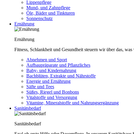
Lippenpflege
Mund- und Zahnpflege
Öle, Bäder und Tinkturen
Sonnenschutz
Ernährung
Ernährung
Fitness, Schlankheit und Gesundheit steuern wir über das, was 
Abnehmen und Sport
Aufbaupräparate und Pflanzliches
Baby- und Kindernahrung
Bachblüten, Extrakte und Nährstoffe
Energie und Ernährung
Säfte und Tees
Süßes, Riegel und Bonbons
Vitalstoffe und Versorgung
Vitamine, Mineralstoffe und Nahrungsergänzung
Sanitätsbedarf
Sanitätsbedarf
Egal ob erste Hilfe oder Dauerpflege. In unserem Sanitätshaus b