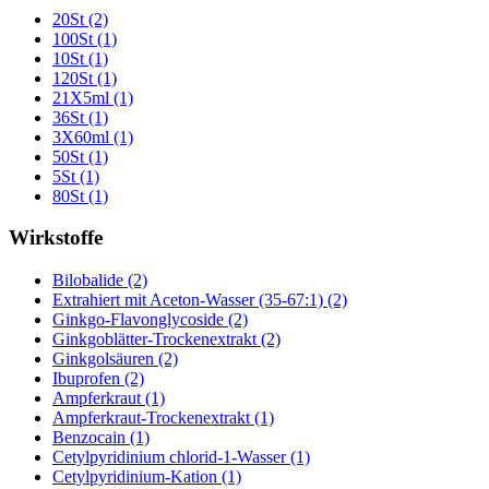
20St (2)
100St (1)
10St (1)
120St (1)
21X5ml (1)
36St (1)
3X60ml (1)
50St (1)
5St (1)
80St (1)
Wirkstoffe
Bilobalide (2)
Extrahiert mit Aceton-Wasser (35-67:1) (2)
Ginkgo-Flavonglycoside (2)
Ginkgoblätter-Trockenextrakt (2)
Ginkgolsäuren (2)
Ibuprofen (2)
Ampferkraut (1)
Ampferkraut-Trockenextrakt (1)
Benzocain (1)
Cetylpyridinium chlorid-1-Wasser (1)
Cetylpyridinium-Kation (1)