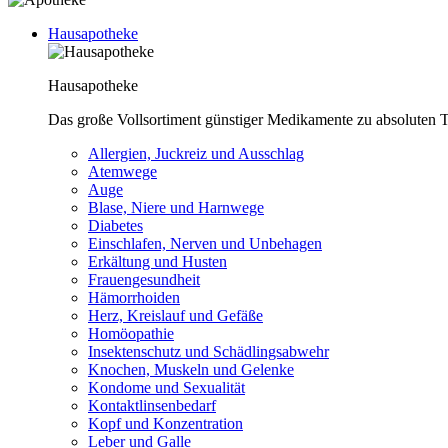
Hausapotheke
Hausapotheke
Das große Vollsortiment günstiger Medikamente zu absoluten T
Allergien, Juckreiz und Ausschlag
Atemwege
Auge
Blase, Niere und Harnwege
Diabetes
Einschlafen, Nerven und Unbehagen
Erkältung und Husten
Frauengesundheit
Hämorrhoiden
Herz, Kreislauf und Gefäße
Homöopathie
Insektenschutz und Schädlingsabwehr
Knochen, Muskeln und Gelenke
Kondome und Sexualität
Kontaktlinsenbedarf
Kopf und Konzentration
Leber und Galle