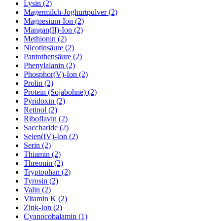
Lysin (2)
Magermilch-Joghurtpulver (2)
Magnesium-Ion (2)
Mangan(II)-Ion (2)
Methionin (2)
Nicotinsäure (2)
Pantothensäure (2)
Phenylalanin (2)
Phosphor(V)-Ion (2)
Prolin (2)
Protein (Sojabohne) (2)
Pyridoxin (2)
Retinol (2)
Riboflavin (2)
Saccharide (2)
Selen(IV)-Ion (2)
Serin (2)
Thiamin (2)
Threonin (2)
Tryptophan (2)
Tyrosin (2)
Valin (2)
Vitamin K (2)
Zink-Ion (2)
Cyanocobalamin (1)