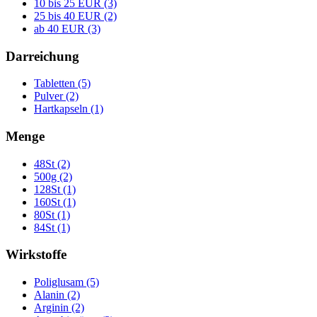
10 bis 25 EUR (3)
25 bis 40 EUR (2)
ab 40 EUR (3)
Darreichung
Tabletten (5)
Pulver (2)
Hartkapseln (1)
Menge
48St (2)
500g (2)
128St (1)
160St (1)
80St (1)
84St (1)
Wirkstoffe
Poliglusam (5)
Alanin (2)
Arginin (2)