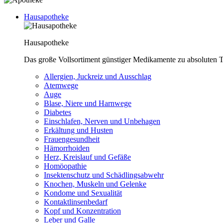
Hausapotheke
Hausapotheke
Das große Vollsortiment günstiger Medikamente zu absoluten T
Allergien, Juckreiz und Ausschlag
Atemwege
Auge
Blase, Niere und Harnwege
Diabetes
Einschlafen, Nerven und Unbehagen
Erkältung und Husten
Frauengesundheit
Hämorrhoiden
Herz, Kreislauf und Gefäße
Homöopathie
Insektenschutz und Schädlingsabwehr
Knochen, Muskeln und Gelenke
Kondome und Sexualität
Kontaktlinsenbedarf
Kopf und Konzentration
Leber und Galle