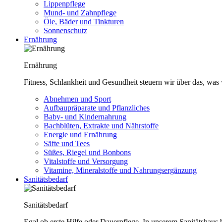
Lippenpflege
Mund- und Zahnpflege
Öle, Bäder und Tinkturen
Sonnenschutz
Ernährung
Ernährung
Fitness, Schlankheit und Gesundheit steuern wir über das, was 
Abnehmen und Sport
Aufbaupräparate und Pflanzliches
Baby- und Kindernahrung
Bachblüten, Extrakte und Nährstoffe
Energie und Ernährung
Säfte und Tees
Süßes, Riegel und Bonbons
Vitalstoffe und Versorgung
Vitamine, Mineralstoffe und Nahrungsergänzung
Sanitätsbedarf
Sanitätsbedarf
Egal ob erste Hilfe oder Dauerpflege. In unserem Sanitätshaus b