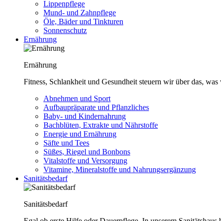
Lippenpflege
Mund- und Zahnpflege
Öle, Bäder und Tinkturen
Sonnenschutz
Ernährung
Ernährung
Fitness, Schlankheit und Gesundheit steuern wir über das, was 
Abnehmen und Sport
Aufbaupräparate und Pflanzliches
Baby- und Kindernahrung
Bachblüten, Extrakte und Nährstoffe
Energie und Ernährung
Säfte und Tees
Süßes, Riegel und Bonbons
Vitalstoffe und Versorgung
Vitamine, Mineralstoffe und Nahrungsergänzung
Sanitätsbedarf
Sanitätsbedarf
Egal ob erste Hilfe oder Dauerpflege. In unserem Sanitätshaus b