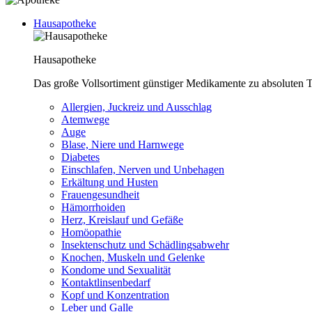
Hausapotheke
Hausapotheke
Das große Vollsortiment günstiger Medikamente zu absoluten T
Allergien, Juckreiz und Ausschlag
Atemwege
Auge
Blase, Niere und Harnwege
Diabetes
Einschlafen, Nerven und Unbehagen
Erkältung und Husten
Frauengesundheit
Hämorrhoiden
Herz, Kreislauf und Gefäße
Homöopathie
Insektenschutz und Schädlingsabwehr
Knochen, Muskeln und Gelenke
Kondome und Sexualität
Kontaktlinsenbedarf
Kopf und Konzentration
Leber und Galle