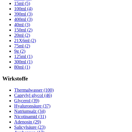
15ml (5)
100ml (4)
390ml (3)
400ml (3)
40ml (3)
150ml (2)
20ml (2)
21X6ml (2)
75ml (2)
9g (2)
125ml (1)
300ml (1)
80ml (1)
Wirkstoffe
Thermalwasser (100)
Caprylyl glycol (46)
Glycerol (39)
Hyaluronsäure (37)
Natriumsalz (34)
Nicotinamid (31)
Adenosin (29)
Salicylsäure (23)