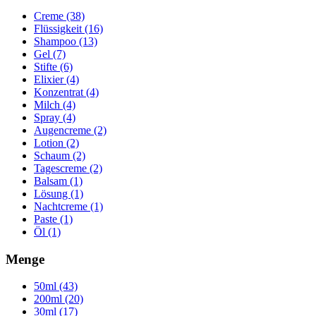
Creme (38)
Flüssigkeit (16)
Shampoo (13)
Gel (7)
Stifte (6)
Elixier (4)
Konzentrat (4)
Milch (4)
Spray (4)
Augencreme (2)
Lotion (2)
Schaum (2)
Tagescreme (2)
Balsam (1)
Lösung (1)
Nachtcreme (1)
Paste (1)
Öl (1)
Menge
50ml (43)
200ml (20)
30ml (17)