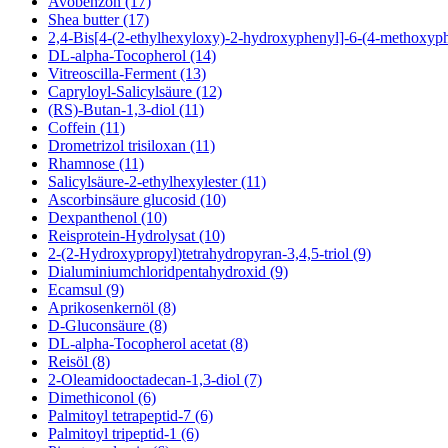
Avobenzon (17)
Shea butter (17)
2,4-Bis[4-(2-ethylhexyloxy)-2-hydroxyphenyl]-6-(4-methoxyphe
DL-alpha-Tocopherol (14)
Vitreoscilla-Ferment (13)
Capryloyl-Salicylsäure (12)
(RS)-Butan-1,3-diol (11)
Coffein (11)
Drometrizol trisiloxan (11)
Rhamnose (11)
Salicylsäure-2-ethylhexylester (11)
Ascorbinsäure glucosid (10)
Dexpanthenol (10)
Reisprotein-Hydrolysat (10)
2-(2-Hydroxypropyl)tetrahydropyran-3,4,5-triol (9)
Dialuminiumchloridpentahydroxid (9)
Ecamsul (9)
Aprikosenkernöl (8)
D-Gluconsäure (8)
DL-alpha-Tocopherol acetat (8)
Reisöl (8)
2-Oleamidooctadecan-1,3-diol (7)
Dimethiconol (6)
Palmitoyl tetrapeptid-7 (6)
Palmitoyl tripeptid-1 (6)