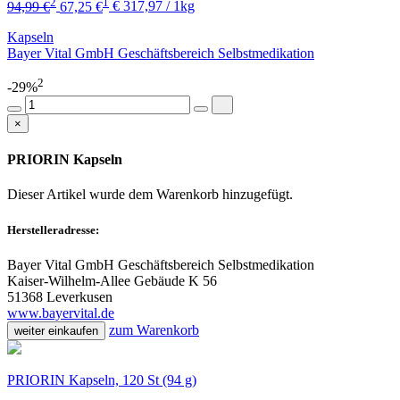
2
1
94,99 €
67,25 €
€ 317,97 / 1kg
Kapseln
Bayer Vital GmbH Geschäftsbereich Selbstmedikation
2
-29%
×
PRIORIN Kapseln
Dieser Artikel wurde dem Warenkorb
hinzugefügt.
Herstelleradresse:
Bayer Vital GmbH Geschäftsbereich Selbstmedikation
Kaiser-Wilhelm-Allee Gebäude K 56
51368 Leverkusen
www.bayervital.de
zum Warenkorb
weiter einkaufen
PRIORIN Kapseln, 120 St (94 g)