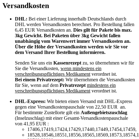
Versandkosten
DHL:
Bei einer Lieferung innerhalb Deutschlands durch
DHL werden Versandkosten berechnet. Pro Bestellung fallen
6,45 EUR Versandkosten an.
Dies gilt für Pakete bis max.
3kg Gewicht. Bei Paketen über 3kg Gewicht fallen
unabhängig vom Warenwert immer Versandkosten an.
Über die Höhe der Versandkosten werden wir Sie vor
dem Versand Ihrer Bestellung informieren.
Senden Sie uns ein
Kassenrezept
zu, so übernehmen wir für
Sie die Versandkosten,
wenn mindestens ein
verschreibungspflichtiges Medikament
verordnet ist.
Bei einem Privatrezept:
Wir übernehmen die Versandkosten
für Sie, wenn auf dem
Privatrezept
mindestens ein
verschreibungspflichtiges Medikament
verordnet ist.
DHL-Express:
Wir bieten einen Versand mit DHL-Express
gegen eine Versandkostenpauschale von 22,50 EUR an.
Für bestimmte Zustellorte gilt ein
Außengebietszuschlag
(Inselzuschlag) mit einer Gesamt-Versandkostenpauschale
von 41,95 EUR :
17406,17419,17424,17429,17440,17449,17454,17459,
18528,18546,18551,18556,18565,18569,18573,18574,1