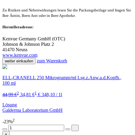
Zu Risiken und Nebenwirkungen lesen Sie die Packungsbeilage und fragen Sie
Ihre Ärztin, Ihren Arzt oder in Ihrer Apotheke.
Herstelleradresse:
Kenvue Germany GmbH (OTC)
Johnson & Johnson Platz 2
41470 Neuss
www.kenvue.com
zum Warenkorb
weiter einkaufen
ELL-CRANELL 250 Mikrogramm/ml Lsg.z.Anw.a.d.Kopfh.,
100 ml
2
1
44,99 €
34,81 €
€ 348,10 / 1l
Lösung
Galderma Laboratorium GmbH
2
-23%
×