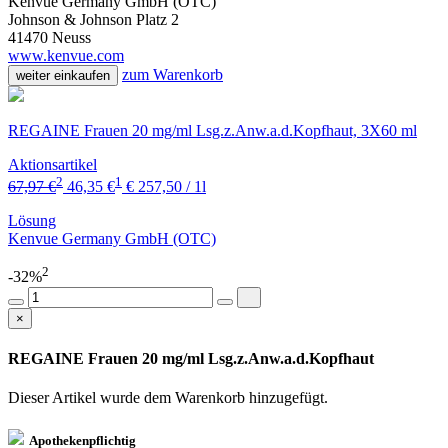
Kenvue Germany GmbH (OTC)
Johnson & Johnson Platz 2
41470 Neuss
www.kenvue.com
zum Warenkorb
weiter einkaufen
REGAINE Frauen 20 mg/ml Lsg.z.Anw.a.d.Kopfhaut, 3X60 ml
Aktionsartikel
2
1
67,97 €
46,35 €
€ 257,50 / 1l
Lösung
Kenvue Germany GmbH (OTC)
2
-32%
×
REGAINE Frauen 20 mg/ml Lsg.z.Anw.a.d.Kopfhaut
Dieser Artikel wurde dem Warenkorb
hinzugefügt.
Apothekenpflichtig