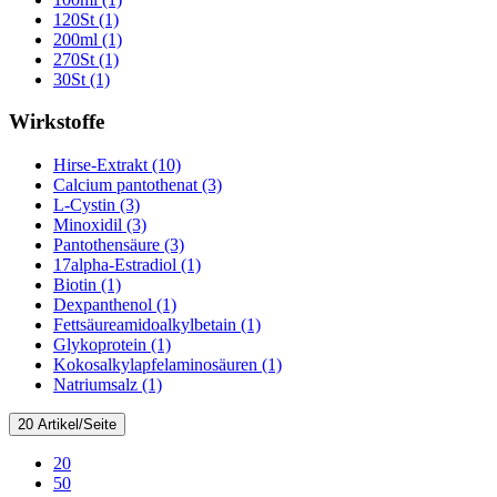
120St (1)
200ml (1)
270St (1)
30St (1)
Wirkstoffe
Hirse-Extrakt (10)
Calcium pantothenat (3)
L-Cystin (3)
Minoxidil (3)
Pantothensäure (3)
17alpha-Estradiol (1)
Biotin (1)
Dexpanthenol (1)
Fettsäureamidoalkylbetain (1)
Glykoprotein (1)
Kokosalkylapfelaminosäuren (1)
Natriumsalz (1)
20 Artikel/Seite
20
50