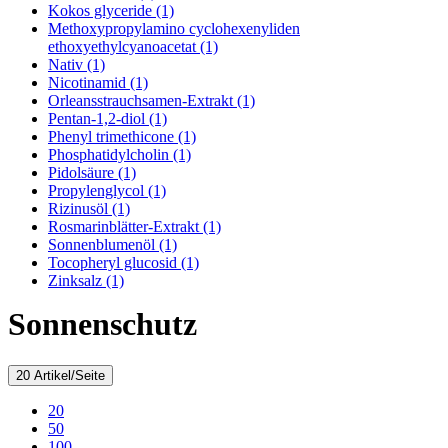
Kokos glyceride (1)
Methoxypropylamino cyclohexenyliden
ethoxyethylcyanoacetat (1)
Nativ (1)
Nicotinamid (1)
Orleansstrauchsamen-Extrakt (1)
Pentan-1,2-diol (1)
Phenyl trimethicone (1)
Phosphatidylcholin (1)
Pidolsäure (1)
Propylenglycol (1)
Rizinusöl (1)
Rosmarinblätter-Extrakt (1)
Sonnenblumenöl (1)
Tocopheryl glucosid (1)
Zinksalz (1)
Sonnenschutz
20 Artikel/Seite
20
50
100