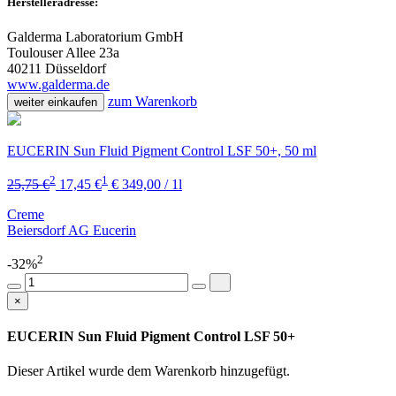
Herstelleradresse:
Galderma Laboratorium GmbH
Toulouser Allee 23a
40211 Düsseldorf
www.galderma.de
zum Warenkorb
weiter einkaufen
EUCERIN Sun Fluid Pigment Control LSF 50+, 50 ml
2
1
25,75 €
17,45 €
€ 349,00 / 1l
Creme
Beiersdorf AG Eucerin
2
-32%
×
EUCERIN Sun Fluid Pigment Control LSF 50+
Dieser Artikel wurde dem Warenkorb
hinzugefügt.