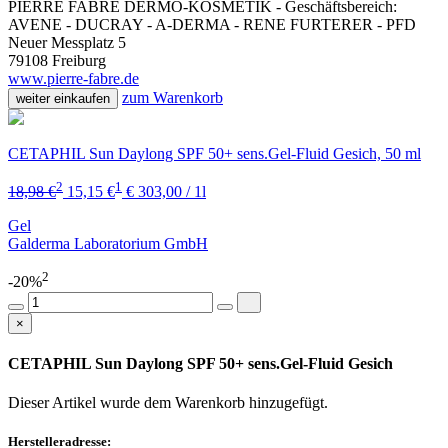
PIERRE FABRE DERMO-KOSMETIK - Geschäftsbereich:
AVENE - DUCRAY - A-DERMA - RENE FURTERER - PFD
Neuer Messplatz 5
79108 Freiburg
www.pierre-fabre.de
zum Warenkorb
weiter einkaufen
CETAPHIL Sun Daylong SPF 50+ sens.Gel-Fluid Gesich, 50 ml
2
1
18,98 €
15,15 €
€ 303,00 / 1l
Gel
Galderma Laboratorium GmbH
2
-20%
×
CETAPHIL Sun Daylong SPF 50+ sens.Gel-Fluid Gesich
Dieser Artikel wurde dem Warenkorb
hinzugefügt.
Herstelleradresse: