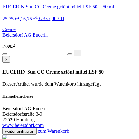
EUCERIN Sun CC Creme getönt mittel LSF 50+, 50 ml
2
1
25,75 €
16,75 €
€ 335,00 / 1l
Creme
Beiersdorf AG Eucerin
2
-35%
×
EUCERIN Sun CC Creme getönt mittel LSF 50+
Dieser Artikel wurde dem Warenkorb
hinzugefügt.
Herstelleradresse:
Beiersdorf AG Eucerin
Beiersdorfstraße 3-9
22529 Hamburg
www.beiersdorf.com
zum Warenkorb
weiter einkaufen