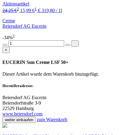
Aktionsartikel
2
1
24,25 €
15,99 €
€ 319,80 / 1l
Creme
Beiersdorf AG Eucerin
2
-34%
×
EUCERIN Sun Creme LSF 50+
Dieser Artikel wurde dem Warenkorb
hinzugefügt.
Herstelleradresse:
Beiersdorf AG Eucerin
Beiersdorfstraße 3-9
22529 Hamburg
www.beiersdorf.com
zum Warenkorb
weiter einkaufen