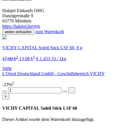
Halajot Einkaufs OHG
Danzigerstraße 9
63776 Mömbris
https://halajot.bayern
zum Warenkorb
weiter einkaufen
VICHY CAPITAL Soleil Stick LSF 60, 9 g
2
1
17,00 €
13,08 €
€ 1.453,33 / 1kg
Stifte
L'Oreal Deutschland GmbH - Geschäftsbereich VICHY
2
-23%
×
VICHY CAPITAL Soleil Stick LSF 60
Dieser Artikel wurde dem Warenkorb
hinzugefügt.