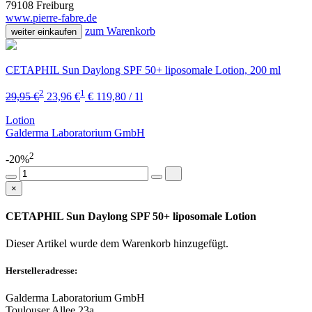
79108 Freiburg
www.pierre-fabre.de
zum Warenkorb
weiter einkaufen
CETAPHIL Sun Daylong SPF 50+ liposomale Lotion, 200 ml
2
1
29,95 €
23,96 €
€ 119,80 / 1l
Lotion
Galderma Laboratorium GmbH
2
-20%
×
CETAPHIL Sun Daylong SPF 50+ liposomale Lotion
Dieser Artikel wurde dem Warenkorb
hinzugefügt.
Herstelleradresse:
Galderma Laboratorium GmbH
Toulouser Allee 23a