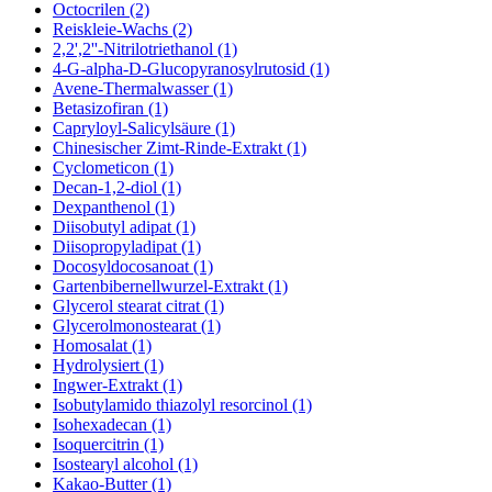
Octocrilen (2)
Reiskleie-Wachs (2)
2,2',2''-Nitrilotriethanol (1)
4-G-alpha-D-Glucopyranosylrutosid (1)
Avene-Thermalwasser (1)
Betasizofiran (1)
Capryloyl-Salicylsäure (1)
Chinesischer Zimt-Rinde-Extrakt (1)
Cyclometicon (1)
Decan-1,2-diol (1)
Dexpanthenol (1)
Diisobutyl adipat (1)
Diisopropyladipat (1)
Docosyldocosanoat (1)
Gartenbibernellwurzel-Extrakt (1)
Glycerol stearat citrat (1)
Glycerolmonostearat (1)
Homosalat (1)
Hydrolysiert (1)
Ingwer-Extrakt (1)
Isobutylamido thiazolyl resorcinol (1)
Isohexadecan (1)
Isoquercitrin (1)
Isostearyl alcohol (1)
Kakao-Butter (1)