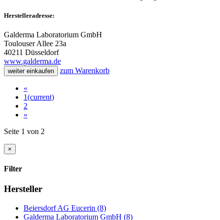
Herstelleradresse:
Galderma Laboratorium GmbH
Toulouser Allee 23a
40211 Düsseldorf
www.galderma.de
zum Warenkorb
weiter einkaufen
«
1
(current)
2
»
Seite 1 von 2
×
Filter
Hersteller
Beiersdorf AG Eucerin (8)
Galderma Laboratorium GmbH (8)