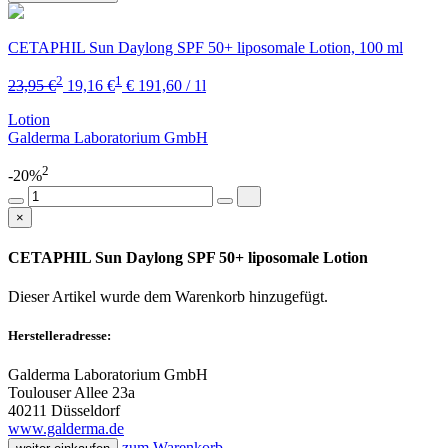
CETAPHIL Sun Daylong SPF 50+ liposomale Lotion, 100 ml
2
1
23,95 €
19,16 €
€ 191,60 / 1l
Lotion
Galderma Laboratorium GmbH
2
-20%
×
CETAPHIL Sun Daylong SPF 50+ liposomale Lotion
Dieser Artikel wurde dem Warenkorb
hinzugefügt.
Herstelleradresse:
Galderma Laboratorium GmbH
Toulouser Allee 23a
40211 Düsseldorf
www.galderma.de
zum Warenkorb