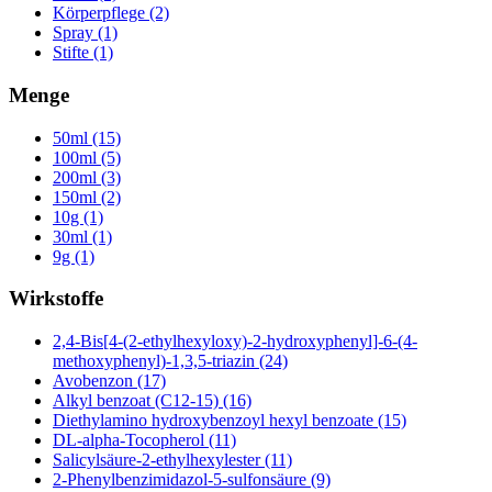
Körperpflege (2)
Spray (1)
Stifte (1)
Menge
50ml (15)
100ml (5)
200ml (3)
150ml (2)
10g (1)
30ml (1)
9g (1)
Wirkstoffe
2,4-Bis[4-(2-ethylhexyloxy)-2-hydroxyphenyl]-6-(4-
methoxyphenyl)-1,3,5-triazin (24)
Avobenzon (17)
Alkyl benzoat (C12-15) (16)
Diethylamino hydroxybenzoyl hexyl benzoate (15)
DL-alpha-Tocopherol (11)
Salicylsäure-2-ethylhexylester (11)
2-Phenylbenzimidazol-5-sulfonsäure (9)