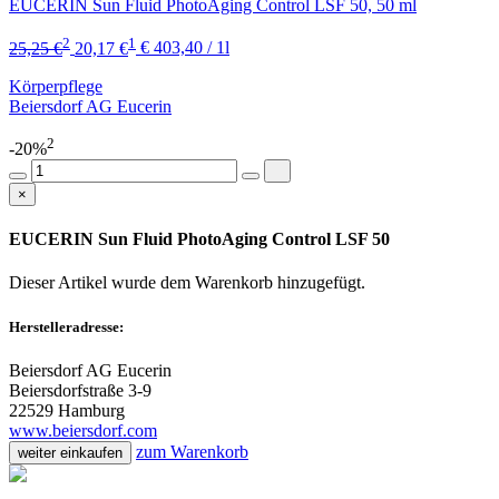
EUCERIN Sun Fluid PhotoAging Control LSF 50, 50 ml
2
1
25,25 €
20,17 €
€ 403,40 / 1l
Körperpflege
Beiersdorf AG Eucerin
2
-20%
×
EUCERIN Sun Fluid PhotoAging Control LSF 50
Dieser Artikel wurde dem Warenkorb
hinzugefügt.
Herstelleradresse:
Beiersdorf AG Eucerin
Beiersdorfstraße 3-9
22529 Hamburg
www.beiersdorf.com
zum Warenkorb
weiter einkaufen