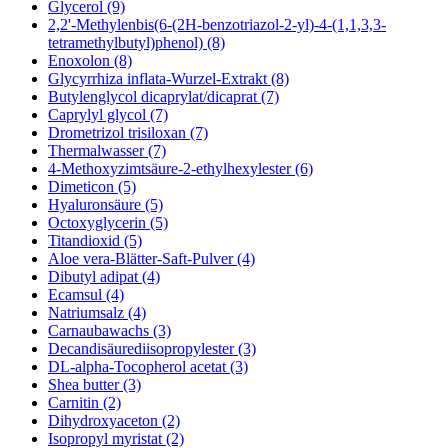
Glycerol (9)
2,2'-Methylenbis(6-(2H-benzotriazol-2-yl)-4-(1,1,3,3-
tetramethylbutyl)phenol) (8)
Enoxolon (8)
Glycyrrhiza inflata-Wurzel-Extrakt (8)
Butylenglycol dicaprylat/dicaprat (7)
Caprylyl glycol (7)
Drometrizol trisiloxan (7)
Thermalwasser (7)
4-Methoxyzimtsäure-2-ethylhexylester (6)
Dimeticon (5)
Hyaluronsäure (5)
Octoxyglycerin (5)
Titandioxid (5)
Aloe vera-Blätter-Saft-Pulver (4)
Dibutyl adipat (4)
Ecamsul (4)
Natriumsalz (4)
Carnaubawachs (3)
Decandisäurediisopropylester (3)
DL-alpha-Tocopherol acetat (3)
Shea butter (3)
Carnitin (2)
Dihydroxyaceton (2)
Isopropyl myristat (2)