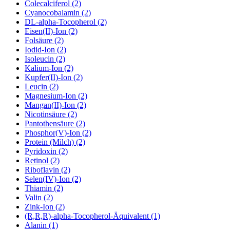
Colecalciferol (2)
Cyanocobalamin (2)
DL-alpha-Tocopherol (2)
Eisen(II)-Ion (2)
Folsäure (2)
Iodid-Ion (2)
Isoleucin (2)
Kalium-Ion (2)
Kupfer(II)-Ion (2)
Leucin (2)
Magnesium-Ion (2)
Mangan(II)-Ion (2)
Nicotinsäure (2)
Pantothensäure (2)
Phosphor(V)-Ion (2)
Protein (Milch) (2)
Pyridoxin (2)
Retinol (2)
Riboflavin (2)
Selen(IV)-Ion (2)
Thiamin (2)
Valin (2)
Zink-Ion (2)
(R,R,R)-alpha-Tocopherol-Äquivalent (1)
Alanin (1)