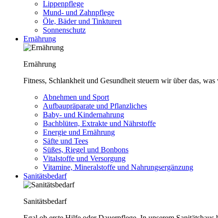
Lippenpflege
Mund- und Zahnpflege
Öle, Bäder und Tinkturen
Sonnenschutz
Ernährung
Ernährung
Fitness, Schlankheit und Gesundheit steuern wir über das, was 
Abnehmen und Sport
Aufbaupräparate und Pflanzliches
Baby- und Kindernahrung
Bachblüten, Extrakte und Nährstoffe
Energie und Ernährung
Säfte und Tees
Süßes, Riegel und Bonbons
Vitalstoffe und Versorgung
Vitamine, Mineralstoffe und Nahrungsergänzung
Sanitätsbedarf
Sanitätsbedarf
Egal ob erste Hilfe oder Dauerpflege. In unserem Sanitätshaus b