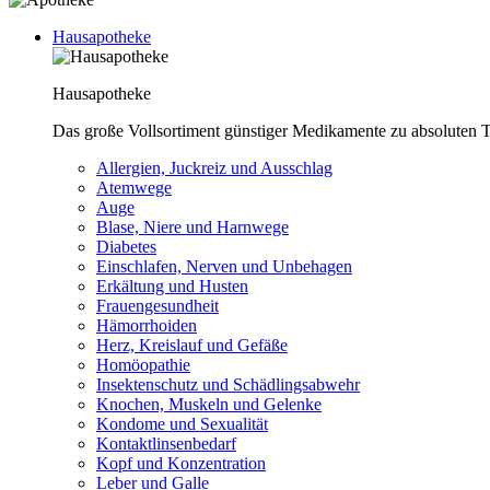
Hausapotheke
Hausapotheke
Das große Vollsortiment günstiger Medikamente zu absoluten T
Allergien, Juckreiz und Ausschlag
Atemwege
Auge
Blase, Niere und Harnwege
Diabetes
Einschlafen, Nerven und Unbehagen
Erkältung und Husten
Frauengesundheit
Hämorrhoiden
Herz, Kreislauf und Gefäße
Homöopathie
Insektenschutz und Schädlingsabwehr
Knochen, Muskeln und Gelenke
Kondome und Sexualität
Kontaktlinsenbedarf
Kopf und Konzentration
Leber und Galle