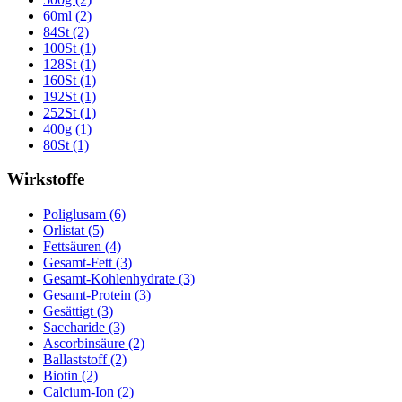
60ml (2)
84St (2)
100St (1)
128St (1)
160St (1)
192St (1)
252St (1)
400g (1)
80St (1)
Wirkstoffe
Poliglusam (6)
Orlistat (5)
Fettsäuren (4)
Gesamt-Fett (3)
Gesamt-Kohlenhydrate (3)
Gesamt-Protein (3)
Gesättigt (3)
Saccharide (3)
Ascorbinsäure (2)
Ballaststoff (2)
Biotin (2)
Calcium-Ion (2)