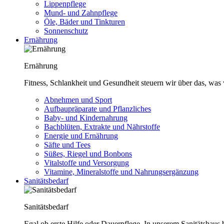
Lippenpflege
Mund- und Zahnpflege
Öle, Bäder und Tinkturen
Sonnenschutz
Ernährung
Ernährung
Fitness, Schlankheit und Gesundheit steuern wir über das, was 
Abnehmen und Sport
Aufbaupräparate und Pflanzliches
Baby- und Kindernahrung
Bachblüten, Extrakte und Nährstoffe
Energie und Ernährung
Säfte und Tees
Süßes, Riegel und Bonbons
Vitalstoffe und Versorgung
Vitamine, Mineralstoffe und Nahrungsergänzung
Sanitätsbedarf
Sanitätsbedarf
Egal ob erste Hilfe oder Dauerpflege. In unserem Sanitätshaus b