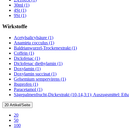
30ml (1)
4St (1)
9St (1)
Wirkstoffe
Acetylsalicylsäure (1)
Anamirta cocculus (1)
Baldrianwurzel-Trockenextrakt (1)
Coffein (1)
Diclofenac (1)
Diclofenac diethylamin (1)
Doxylamin (1)
Doxylamin succinat (1)
Gelsemium sempervirens (1)
Ibuprofen (1)
Paracetamol (1)
Sägepalmenfrucht-Dickextrakt (10-14,3:1); Auszugsmittel: Eth
20 Artikel/Seite
20
50
100