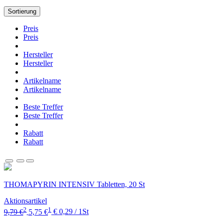
Sortierung
Preis
Preis
Hersteller
Hersteller
Artikelname
Artikelname
Beste Treffer
Beste Treffer
Rabatt
Rabatt
THOMAPYRIN INTENSIV Tabletten, 20 St
Aktionsartikel
2
1
9,79 €
5,75 €
€ 0,29 / 1St