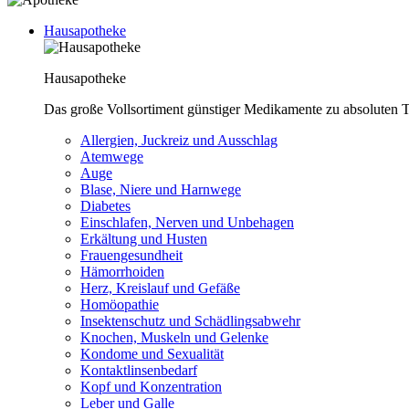
Hausapotheke
Hausapotheke
Das große Vollsortiment günstiger Medikamente zu absoluten T
Allergien, Juckreiz und Ausschlag
Atemwege
Auge
Blase, Niere und Harnwege
Diabetes
Einschlafen, Nerven und Unbehagen
Erkältung und Husten
Frauengesundheit
Hämorrhoiden
Herz, Kreislauf und Gefäße
Homöopathie
Insektenschutz und Schädlingsabwehr
Knochen, Muskeln und Gelenke
Kondome und Sexualität
Kontaktlinsenbedarf
Kopf und Konzentration
Leber und Galle