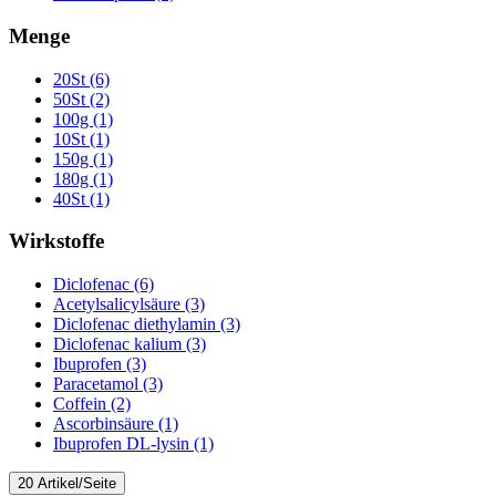
Menge
20St (6)
50St (2)
100g (1)
10St (1)
150g (1)
180g (1)
40St (1)
Wirkstoffe
Diclofenac (6)
Acetylsalicylsäure (3)
Diclofenac diethylamin (3)
Diclofenac kalium (3)
Ibuprofen (3)
Paracetamol (3)
Coffein (2)
Ascorbinsäure (1)
Ibuprofen DL-lysin (1)
20 Artikel/Seite