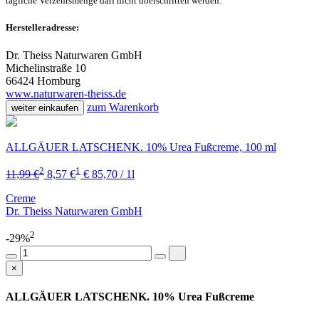
tägliche Verzehrsmenge darf nicht überschritten werden.
Herstelleradresse:
Dr. Theiss Naturwaren GmbH
Michelinstraße 10
66424 Homburg
www.naturwaren-theiss.de
zum Warenkorb
weiter einkaufen
ALLGÄUER LATSCHENK. 10% Urea Fußcreme, 100 ml
2
1
11,99 €
8,57 €
€ 85,70 / 1l
Creme
Dr. Theiss Naturwaren GmbH
2
-29%
×
ALLGÄUER LATSCHENK. 10% Urea Fußcreme