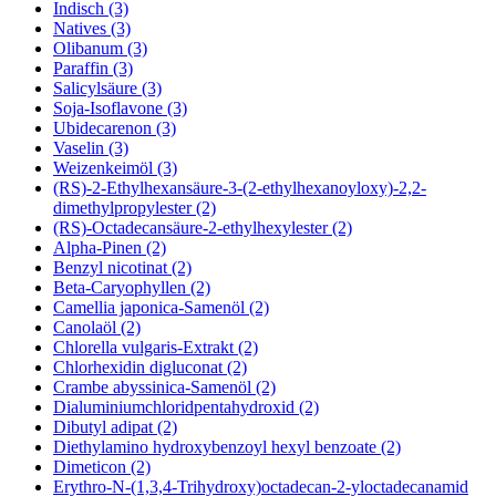
Indisch (3)
Natives (3)
Olibanum (3)
Paraffin (3)
Salicylsäure (3)
Soja-Isoflavone (3)
Ubidecarenon (3)
Vaselin (3)
Weizenkeimöl (3)
(RS)-2-Ethylhexansäure-3-(2-ethylhexanoyloxy)-2,2-
dimethylpropylester (2)
(RS)-Octadecansäure-2-ethylhexylester (2)
Alpha-Pinen (2)
Benzyl nicotinat (2)
Beta-Caryophyllen (2)
Camellia japonica-Samenöl (2)
Canolaöl (2)
Chlorella vulgaris-Extrakt (2)
Chlorhexidin digluconat (2)
Crambe abyssinica-Samenöl (2)
Dialuminiumchloridpentahydroxid (2)
Dibutyl adipat (2)
Diethylamino hydroxybenzoyl hexyl benzoate (2)
Dimeticon (2)
Erythro-N-(1,3,4-Trihydroxy)octadecan-2-yloctadecanamid