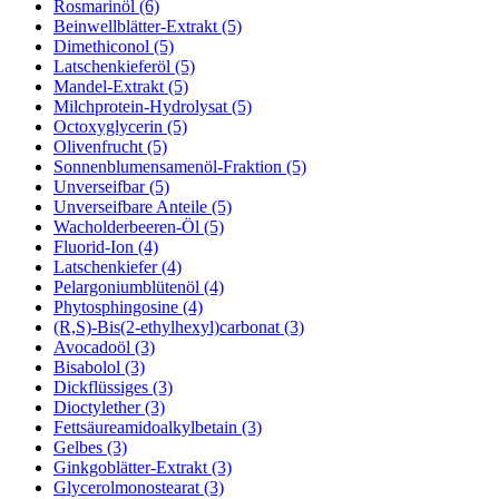
Rosmarinöl (6)
Beinwellblätter-Extrakt (5)
Dimethiconol (5)
Latschenkieferöl (5)
Mandel-Extrakt (5)
Milchprotein-Hydrolysat (5)
Octoxyglycerin (5)
Olivenfrucht (5)
Sonnenblumensamenöl-Fraktion (5)
Unverseifbar (5)
Unverseifbare Anteile (5)
Wacholderbeeren-Öl (5)
Fluorid-Ion (4)
Latschenkiefer (4)
Pelargoniumblütenöl (4)
Phytosphingosine (4)
(R,S)-Bis(2-ethylhexyl)carbonat (3)
Avocadoöl (3)
Bisabolol (3)
Dickflüssiges (3)
Dioctylether (3)
Fettsäureamidoalkylbetain (3)
Gelbes (3)
Ginkgoblätter-Extrakt (3)
Glycerolmonostearat (3)