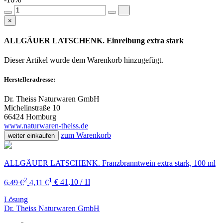
-16%
×
ALLGÄUER LATSCHENK. Einreibung extra stark
Dieser Artikel wurde dem Warenkorb
hinzugefügt.
Herstelleradresse:
Dr. Theiss Naturwaren GmbH
Michelinstraße 10
66424 Homburg
www.naturwaren-theiss.de
zum Warenkorb
weiter einkaufen
ALLGÄUER LATSCHENK. Franzbranntwein extra stark, 100 ml
2
1
6,49 €
4,11 €
€ 41,10 / 1l
Lösung
Dr. Theiss Naturwaren GmbH