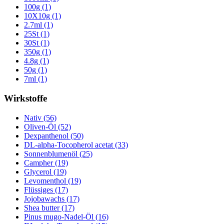
100g (1)
10X10g (1)
2.7ml (1)
25St (1)
30St (1)
350g (1)
4.8g (1)
50g (1)
7ml (1)
Wirkstoffe
Nativ (56)
Oliven-Öl (52)
Dexpanthenol (50)
DL-alpha-Tocopherol acetat (33)
Sonnenblumenöl (25)
Campher (19)
Glycerol (19)
Levomenthol (19)
Flüssiges (17)
Jojobawachs (17)
Shea butter (17)
Pinus mugo-Nadel-Öl (16)