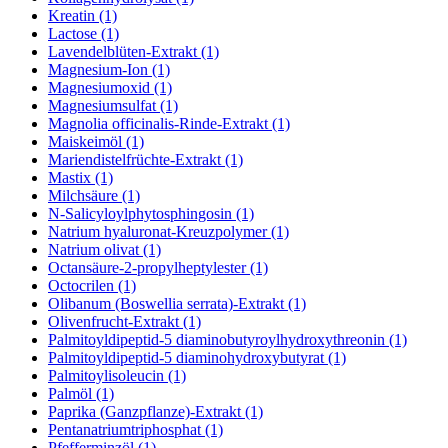
Kreatin (1)
Lactose (1)
Lavendelblüten-Extrakt (1)
Magnesium-Ion (1)
Magnesiumoxid (1)
Magnesiumsulfat (1)
Magnolia officinalis-Rinde-Extrakt (1)
Maiskeimöl (1)
Mariendistelfrüchte-Extrakt (1)
Mastix (1)
Milchsäure (1)
N-Salicyloylphytosphingosin (1)
Natrium hyaluronat-Kreuzpolymer (1)
Natrium olivat (1)
Octansäure-2-propylheptylester (1)
Octocrilen (1)
Olibanum (Boswellia serrata)-Extrakt (1)
Olivenfrucht-Extrakt (1)
Palmitoyldipeptid-5 diaminobutyroylhydroxythreonin (1)
Palmitoyldipeptid-5 diaminohydroxybutyrat (1)
Palmitoylisoleucin (1)
Palmöl (1)
Paprika (Ganzpflanze)-Extrakt (1)
Pentanatriumtriphosphat (1)
Pfefferminzöl (1)