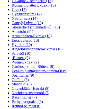
DL-alpha-Tocopherol (15)
Rosmarinblätter-Extrakt (15)
Urea (15)
Hyaluronsäure (14)
Natriumsalz (14)
Caprylyl glycol (13)
Sibirische Fichtennadel-Öl (13)
Allantoin (11)
Arnikablüten-Extrakt (10)
Eucalyptusöl (10)
Hydriert (10)
Ringelblumenblüten-Extrakt (10)
Salbeiöl (10)
-Blätter- (9)
-Wein-Extrakt (9)
Cardiospermum-Blüten- (9)
Echium plantagineum-Samen-Öl (9)
Spanisches (9)
Coffein (8)
Mandelöl (8)
Olivenblätter-Extrakt (8)
Nachtkerzensamenöl (7)
Racemischer (7)
Perhydrosqualen (6)
Retinol palmitat (6)