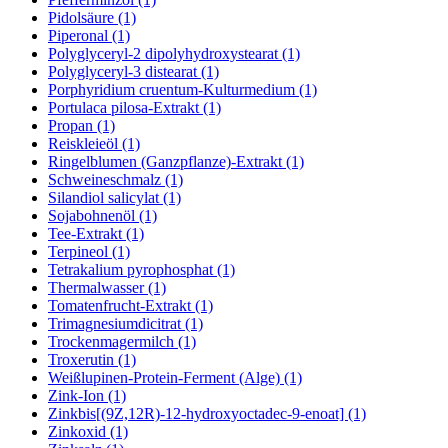
Pidolsäure (1)
Piperonal (1)
Polyglyceryl-2 dipolyhydroxystearat (1)
Polyglyceryl-3 distearat (1)
Porphyridium cruentum-Kulturmedium (1)
Portulaca pilosa-Extrakt (1)
Propan (1)
Reiskleieöl (1)
Ringelblumen (Ganzpflanze)-Extrakt (1)
Schweineschmalz (1)
Silandiol salicylat (1)
Sojabohnenöl (1)
Tee-Extrakt (1)
Terpineol (1)
Tetrakalium pyrophosphat (1)
Thermalwasser (1)
Tomatenfrucht-Extrakt (1)
Trimagnesiumdicitrat (1)
Trockenmagermilch (1)
Troxerutin (1)
Weißlupinen-Protein-Ferment (Alge) (1)
Zink-Ion (1)
Zinkbis[(9Z,12R)-12-hydroxyoctadec-9-enoat] (1)
Zinkoxid (1)