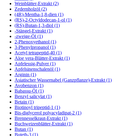
Weinblätter-Extrakt (2)
Zedernholzöl (2)
(4R)-Mentha-1,8-dien (1)
(RS)-2-Octyldodecan-1-ol (1)
(RS)-Butan-1,3-diol (1)
-Stängel-Extrakt (1)
-zweige-Öl (1)
2-Phenoxyethanol (1)
3-Phenylpropanol (1)
Acetyl tetrapeptid-40 (1)
Aloe vera-Blätter-Extrakt (1)
Apfelessig-Pulver (1)
Apfelsinenschalenöl (1)
Arginin (1)
Asiatischer Wassernabel (Ganzpflanze)-Extrakt (1)
Avobenzon (1)
Babassu-Öl (1)
Benzyl salicylat (1)
Betain (1)
Biotinoyl tripeptid-1 (1)
Bis-diglycerol polyacyladipat-2 (1)
Brennesselkraut-Extrakt (1)
Buchweizenblätter-Extrakt (1)
Butan (1)
Buteth-3 (1)