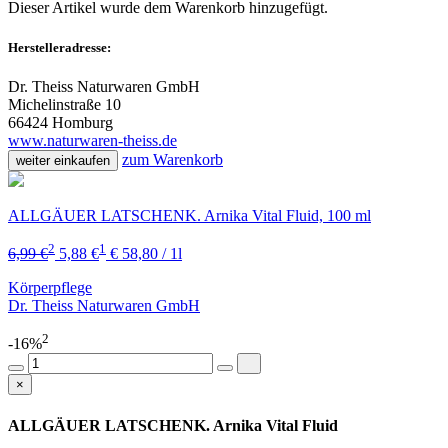
Dieser Artikel wurde dem Warenkorb
hinzugefügt.
Herstelleradresse:
Dr. Theiss Naturwaren GmbH
Michelinstraße 10
66424 Homburg
www.naturwaren-theiss.de
zum Warenkorb
weiter einkaufen
ALLGÄUER LATSCHENK. Arnika Vital Fluid, 100 ml
2
1
6,99 €
5,88 €
€ 58,80 / 1l
Körperpflege
Dr. Theiss Naturwaren GmbH
2
-16%
×
ALLGÄUER LATSCHENK. Arnika Vital Fluid