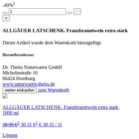
2
-40%
×
ALLGÄUER LATSCHENK. Franzbranntwein extra stark
Dieser Artikel wurde dem Warenkorb
hinzugefügt.
Herstelleradresse:
Dr. Theiss Naturwaren GmbH
Michelinstraße 10
66424 Homburg
www.naturwaren-theiss.de
zum Warenkorb
weiter einkaufen
ALLGÄUER LATSCHENK. Franzbranntwein extra stark,
1000 ml
2
1
38,99 €
30,31 €
€ 30,31 / 1l
Lösung