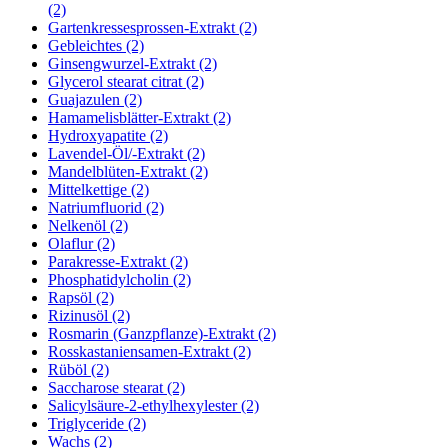
(2)
Gartenkressesprossen-Extrakt (2)
Gebleichtes (2)
Ginsengwurzel-Extrakt (2)
Glycerol stearat citrat (2)
Guajazulen (2)
Hamamelisblätter-Extrakt (2)
Hydroxyapatite (2)
Lavendel-Öl/-Extrakt (2)
Mandelblüten-Extrakt (2)
Mittelkettige (2)
Natriumfluorid (2)
Nelkenöl (2)
Olaflur (2)
Parakresse-Extrakt (2)
Phosphatidylcholin (2)
Rapsöl (2)
Rizinusöl (2)
Rosmarin (Ganzpflanze)-Extrakt (2)
Rosskastaniensamen-Extrakt (2)
Rüböl (2)
Saccharose stearat (2)
Salicylsäure-2-ethylhexylester (2)
Triglyceride (2)
Wachs (2)