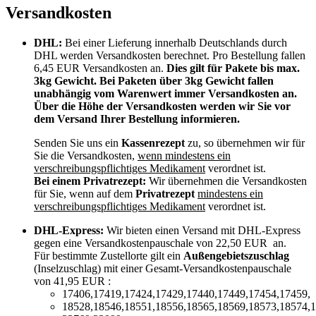
Versandkosten
DHL:
Bei einer Lieferung innerhalb Deutschlands durch
DHL werden Versandkosten berechnet. Pro Bestellung fallen
6,45 EUR Versandkosten an.
Dies gilt für Pakete bis max.
3kg Gewicht. Bei Paketen über 3kg Gewicht fallen
unabhängig vom Warenwert immer Versandkosten an.
Über die Höhe der Versandkosten werden wir Sie vor
dem Versand Ihrer Bestellung informieren.
Senden Sie uns ein
Kassenrezept
zu, so übernehmen wir für
Sie die Versandkosten,
wenn mindestens ein
verschreibungspflichtiges Medikament
verordnet ist.
Bei einem Privatrezept:
Wir übernehmen die Versandkosten
für Sie, wenn auf dem
Privatrezept
mindestens ein
verschreibungspflichtiges Medikament
verordnet ist.
DHL-Express:
Wir bieten einen Versand mit DHL-Express
gegen eine Versandkostenpauschale von 22,50 EUR an.
Für bestimmte Zustellorte gilt ein
Außengebietszuschlag
(Inselzuschlag) mit einer Gesamt-Versandkostenpauschale
von 41,95 EUR :
17406,17419,17424,17429,17440,17449,17454,17459,
18528,18546,18551,18556,18565,18569,18573,18574,1