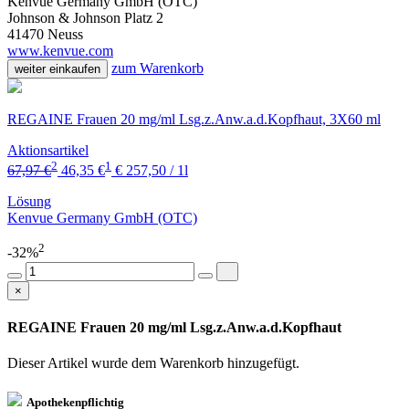
Kenvue Germany GmbH (OTC)
Johnson & Johnson Platz 2
41470 Neuss
www.kenvue.com
zum Warenkorb
weiter einkaufen
REGAINE Frauen 20 mg/ml Lsg.z.Anw.a.d.Kopfhaut, 3X60 ml
Aktionsartikel
2
1
67,97 €
46,35 €
€ 257,50 / 1l
Lösung
Kenvue Germany GmbH (OTC)
2
-32%
×
REGAINE Frauen 20 mg/ml Lsg.z.Anw.a.d.Kopfhaut
Dieser Artikel wurde dem Warenkorb
hinzugefügt.
Apothekenpflichtig