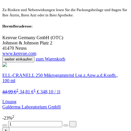
Zu Risiken und Nebenwirkungen lesen Sie die Packungsbeilage und fragen Sie
Ihre Ärztin, Ihren Arzt oder in Ihrer Apotheke.
Herstelleradresse:
Kenvue Germany GmbH (OTC)
Johnson & Johnson Platz 2
41470 Neuss
www.kenvue.com
zum Warenkorb
weiter einkaufen
ELL-CRANELL 250 Mikrogramm/ml Lsg.z.Anw.a.d.Kopfh.,
100 ml
2
1
44,99 €
34,81 €
€ 348,10 / 1l
Lösung
Galderma Laboratorium GmbH
2
-23%
×