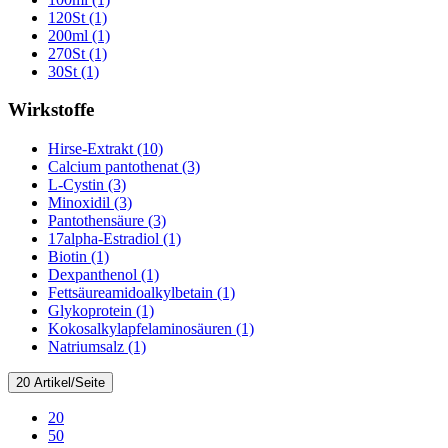
120St (1)
200ml (1)
270St (1)
30St (1)
Wirkstoffe
Hirse-Extrakt (10)
Calcium pantothenat (3)
L-Cystin (3)
Minoxidil (3)
Pantothensäure (3)
17alpha-Estradiol (1)
Biotin (1)
Dexpanthenol (1)
Fettsäureamidoalkylbetain (1)
Glykoprotein (1)
Kokosalkylapfelaminosäuren (1)
Natriumsalz (1)
20 Artikel/Seite
20
50