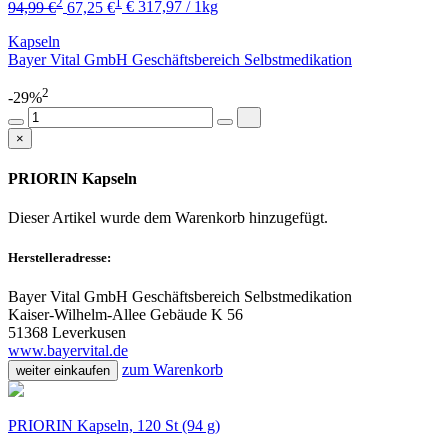
2
1
94,99 €
67,25 €
€ 317,97 / 1kg
Kapseln
Bayer Vital GmbH Geschäftsbereich Selbstmedikation
2
-29%
×
PRIORIN Kapseln
Dieser Artikel wurde dem Warenkorb
hinzugefügt.
Herstelleradresse:
Bayer Vital GmbH Geschäftsbereich Selbstmedikation
Kaiser-Wilhelm-Allee Gebäude K 56
51368 Leverkusen
www.bayervital.de
zum Warenkorb
weiter einkaufen
PRIORIN Kapseln, 120 St (94 g)