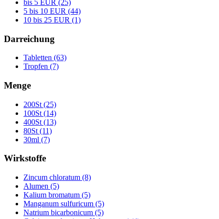
bis 5 EUR (25)
5 bis 10 EUR (44)
10 bis 25 EUR (1)
Darreichung
Tabletten (63)
Tropfen (7)
Menge
200St (25)
100St (14)
400St (13)
80St (11)
30ml (7)
Wirkstoffe
Zincum chloratum (8)
Alumen (5)
Kalium bromatum (5)
Manganum sulfuricum (5)
Natrium bicarbonicum (5)