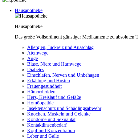
Hausapotheke
Hausapotheke
Das große Vollsortiment günstiger Medikamente zu absoluten T
Allergien, Juckreiz und Ausschlag
Atemwege
Auge
Blase, Niere und Harnwege
Diabetes
Einschlafen, Nerven und Unbehagen
Erkältung und Husten
Frauengesundheit
Hämorrhoiden
Herz, Kreislauf und Gefäße
Homöopathie
Insektenschutz und Schädlingsabwehr
Knochen, Muskeln und Gelenke
Kondome und Sexualität
Kontaktlinsenbedarf
Kopf und Konzentration
Leber und Galle