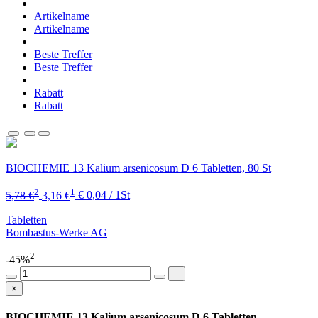
Artikelname
Artikelname
Beste Treffer
Beste Treffer
Rabatt
Rabatt
BIOCHEMIE 13 Kalium arsenicosum D 6 Tabletten, 80 St
2
1
5,78 €
3,16 €
€ 0,04 / 1St
Tabletten
Bombastus-Werke AG
2
-45%
×
BIOCHEMIE 13 Kalium arsenicosum D 6 Tabletten