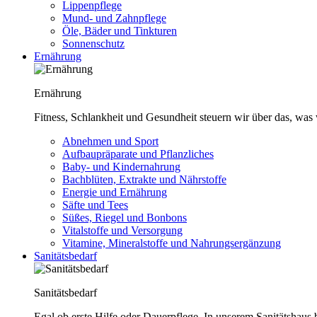
Lippenpflege
Mund- und Zahnpflege
Öle, Bäder und Tinkturen
Sonnenschutz
Ernährung
Ernährung
Fitness, Schlankheit und Gesundheit steuern wir über das, was 
Abnehmen und Sport
Aufbaupräparate und Pflanzliches
Baby- und Kindernahrung
Bachblüten, Extrakte und Nährstoffe
Energie und Ernährung
Säfte und Tees
Süßes, Riegel und Bonbons
Vitalstoffe und Versorgung
Vitamine, Mineralstoffe und Nahrungsergänzung
Sanitätsbedarf
Sanitätsbedarf
Egal ob erste Hilfe oder Dauerpflege. In unserem Sanitätshaus b