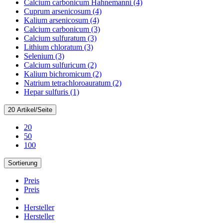
Calcium carbonicum Hahnemanni (4)
Cuprum arsenicosum (4)
Kalium arsenicosum (4)
Calcium carbonicum (3)
Calcium sulfuratum (3)
Lithium chloratum (3)
Selenium (3)
Calcium sulfuricum (2)
Kalium bichromicum (2)
Natrium tetrachloroauratum (2)
Hepar sulfuris (1)
20 Artikel/Seite
20
50
100
Sortierung
Preis
Preis
Hersteller
Hersteller