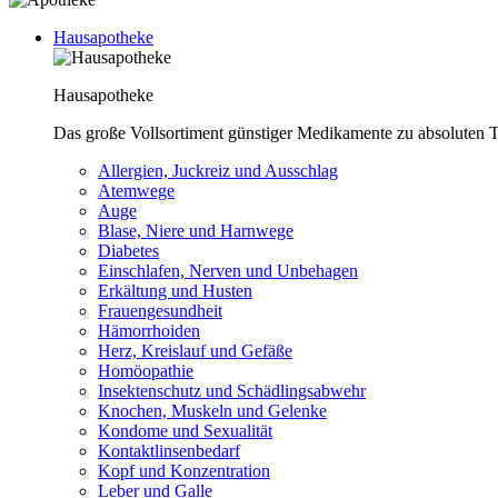
Hausapotheke
Hausapotheke
Das große Vollsortiment günstiger Medikamente zu absoluten T
Allergien, Juckreiz und Ausschlag
Atemwege
Auge
Blase, Niere und Harnwege
Diabetes
Einschlafen, Nerven und Unbehagen
Erkältung und Husten
Frauengesundheit
Hämorrhoiden
Herz, Kreislauf und Gefäße
Homöopathie
Insektenschutz und Schädlingsabwehr
Knochen, Muskeln und Gelenke
Kondome und Sexualität
Kontaktlinsenbedarf
Kopf und Konzentration
Leber und Galle