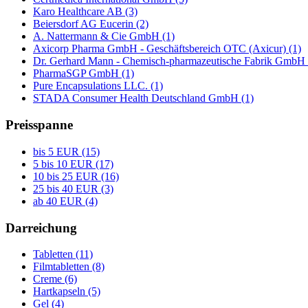
Karo Healthcare AB (3)
Beiersdorf AG Eucerin (2)
A. Nattermann & Cie GmbH (1)
Axicorp Pharma GmbH - Geschäftsbereich OTC (Axicur) (1)
Dr. Gerhard Mann - Chemisch-pharmazeutische Fabrik GmbH 
PharmaSGP GmbH (1)
Pure Encapsulations LLC. (1)
STADA Consumer Health Deutschland GmbH (1)
Preisspanne
bis 5 EUR (15)
5 bis 10 EUR (17)
10 bis 25 EUR (16)
25 bis 40 EUR (3)
ab 40 EUR (4)
Darreichung
Tabletten (11)
Filmtabletten (8)
Creme (6)
Hartkapseln (5)
Gel (4)