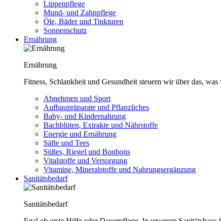
Lippenpflege
Mund- und Zahnpflege
Öle, Bäder und Tinkturen
Sonnenschutz
Ernährung
Ernährung
Fitness, Schlankheit und Gesundheit steuern wir über das, was 
Abnehmen und Sport
Aufbaupräparate und Pflanzliches
Baby- und Kindernahrung
Bachblüten, Extrakte und Nährstoffe
Energie und Ernährung
Säfte und Tees
Süßes, Riegel und Bonbons
Vitalstoffe und Versorgung
Vitamine, Mineralstoffe und Nahrungsergänzung
Sanitätsbedarf
Sanitätsbedarf
Egal ob erste Hilfe oder Dauerpflege. In unserem Sanitätshaus b