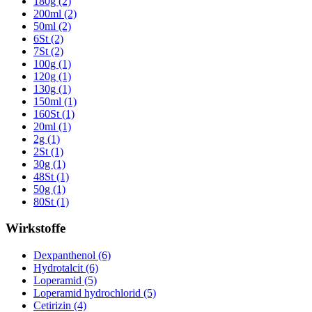
180g (2)
200ml (2)
50ml (2)
6St (2)
7St (2)
100g (1)
120g (1)
130g (1)
150ml (1)
160St (1)
20ml (1)
2g (1)
2St (1)
30g (1)
48St (1)
50g (1)
80St (1)
Wirkstoffe
Dexpanthenol (6)
Hydrotalcit (6)
Loperamid (5)
Loperamid hydrochlorid (5)
Cetirizin (4)