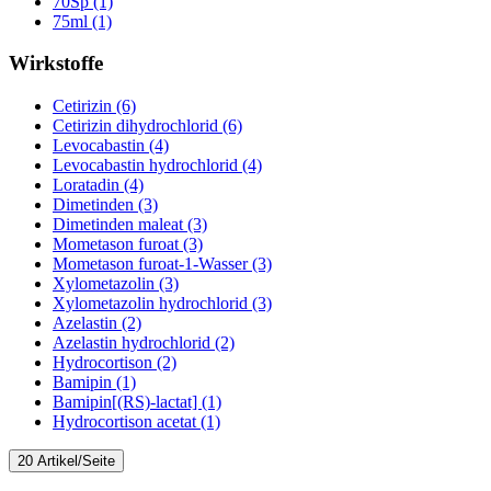
70Sp (1)
75ml (1)
Wirkstoffe
Cetirizin (6)
Cetirizin dihydrochlorid (6)
Levocabastin (4)
Levocabastin hydrochlorid (4)
Loratadin (4)
Dimetinden (3)
Dimetinden maleat (3)
Mometason furoat (3)
Mometason furoat-1-Wasser (3)
Xylometazolin (3)
Xylometazolin hydrochlorid (3)
Azelastin (2)
Azelastin hydrochlorid (2)
Hydrocortison (2)
Bamipin (1)
Bamipin[(RS)-lactat] (1)
Hydrocortison acetat (1)
20 Artikel/Seite