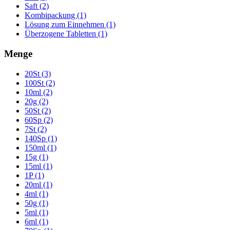
Saft (2)
Kombipackung (1)
Lösung zum Einnehmen (1)
Überzogene Tabletten (1)
Menge
20St (3)
100St (2)
10ml (2)
20g (2)
50St (2)
60Sp (2)
7St (2)
140Sp (1)
150ml (1)
15g (1)
15ml (1)
1P (1)
20ml (1)
4ml (1)
50g (1)
5ml (1)
6ml (1)