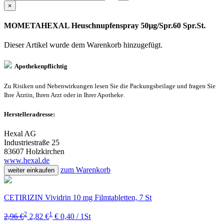
×
MOMETAHEXAL Heuschnupfenspray 50µg/Spr.60 Spr.St.
Dieser Artikel wurde dem Warenkorb
hinzugefügt.
Apothekenpflichtig
Zu Risiken und Nebenwirkungen lesen Sie die Packungsbeilage und fragen Sie
Ihre Ärztin, Ihren Arzt oder in Ihrer Apotheke.
Herstelleradresse:
Hexal AG
Industriestraße 25
83607 Holzkirchen
www.hexal.de
zum Warenkorb
weiter einkaufen
CETIRIZIN Vividrin 10 mg Filmtabletten, 7 St
2
1
2,96 €
2,82 €
€ 0,40 / 1St