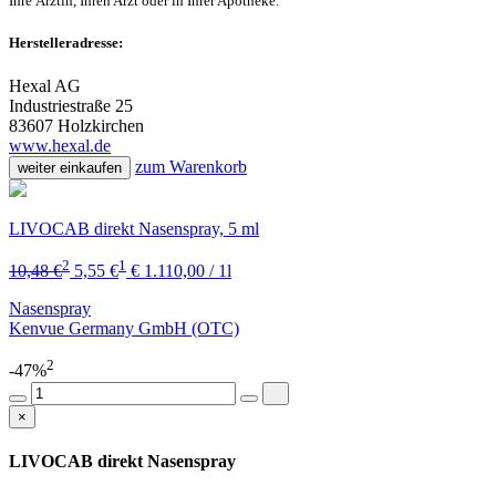
Ihre Ärztin, Ihren Arzt oder in Ihrer Apotheke.
Herstelleradresse:
Hexal AG
Industriestraße 25
83607 Holzkirchen
www.hexal.de
zum Warenkorb
weiter einkaufen
LIVOCAB direkt Nasenspray, 5 ml
2
1
10,48 €
5,55 €
€ 1.110,00 / 1l
Nasenspray
Kenvue Germany GmbH (OTC)
2
-47%
×
LIVOCAB direkt Nasenspray