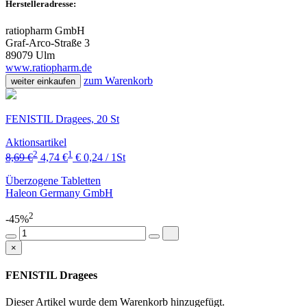
Herstelleradresse:
ratiopharm GmbH
Graf-Arco-Straße 3
89079 Ulm
www.ratiopharm.de
zum Warenkorb
weiter einkaufen
FENISTIL Dragees, 20 St
Aktionsartikel
2
1
8,69 €
4,74 €
€ 0,24 / 1St
Überzogene Tabletten
Haleon Germany GmbH
2
-45%
×
FENISTIL Dragees
Dieser Artikel wurde dem Warenkorb
hinzugefügt.