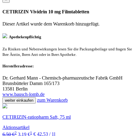
CETIRIZIN Vividrin 10 mg Filmtabletten
Dieser Artikel wurde dem Warenkorb
hinzugefügt.
Apothekenpflichtig
Zu Risiken und Nebenwirkungen lesen Sie die Packungsbeilage und fragen Sie
Ihre Ärztin, Ihren Arzt oder in Ihrer Apotheke.
Herstelleradresse:
Dr. Gerhard Mann - Chemisch-pharmazeutische Fabrik GmbH
Brunsbütteler Damm 165/173
13581 Berlin
www.bausch-lomb.de
zum Warenkorb
weiter einkaufen
CETIRIZIN-ratiopharm Saft, 75 ml
Aktionsartikel
2
1
6,50 €
3,19 €
€ 42,53 / 1l