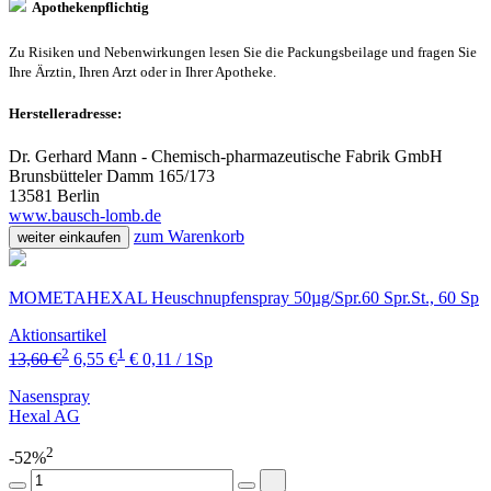
Apothekenpflichtig
Zu Risiken und Nebenwirkungen lesen Sie die Packungsbeilage und fragen Sie
Ihre Ärztin, Ihren Arzt oder in Ihrer Apotheke.
Herstelleradresse:
Dr. Gerhard Mann - Chemisch-pharmazeutische Fabrik GmbH
Brunsbütteler Damm 165/173
13581 Berlin
www.bausch-lomb.de
zum Warenkorb
weiter einkaufen
MOMETAHEXAL Heuschnupfenspray 50µg/Spr.60 Spr.St., 60 Sp
Aktionsartikel
2
1
13,60 €
6,55 €
€ 0,11 / 1Sp
Nasenspray
Hexal AG
2
-52%