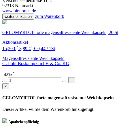
Kerschensteinerstraße 11-15
92318 Neumarkt
www.bionorica.de
zum Warenkorb
weiter einkaufen
GELOMYRTOL forte magensaftresistente Weichkapseln, 20 St
Aktionsartikel
2
1
15,20 €
8,89 €
€ 0,44 / 1St
Magensaftresistente Weichkapseln
G. Pohl-Boskamp GmbH & Co. KG
2
-42%
×
GELOMYRTOL forte magensaftresistente Weichkapseln
Dieser Artikel wurde dem Warenkorb
hinzugefügt.
Apothekenpflichtig