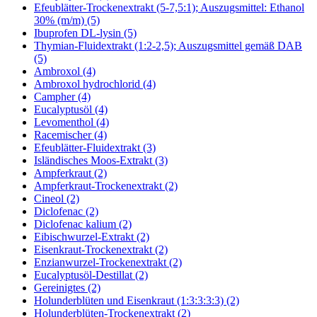
Efeublätter-Trockenextrakt (5-7,5:1); Auszugsmittel: Ethanol
30% (m/m) (5)
Ibuprofen DL-lysin (5)
Thymian-Fluidextrakt (1:2-2,5); Auszugsmittel gemäß DAB
(5)
Ambroxol (4)
Ambroxol hydrochlorid (4)
Campher (4)
Eucalyptusöl (4)
Levomenthol (4)
Racemischer (4)
Efeublätter-Fluidextrakt (3)
Isländisches Moos-Extrakt (3)
Ampferkraut (2)
Ampferkraut-Trockenextrakt (2)
Cineol (2)
Diclofenac (2)
Diclofenac kalium (2)
Eibischwurzel-Extrakt (2)
Eisenkraut-Trockenextrakt (2)
Enzianwurzel-Trockenextrakt (2)
Eucalyptusöl-Destillat (2)
Gereinigtes (2)
Holunderblüten und Eisenkraut (1:3:3:3:3) (2)
Holunderblüten-Trockenextrakt (2)