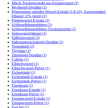
Misch-Trockenextrakt aus Enzianwurzel (2)
Myrthenöl-Destillat (2)
Pelargonium sidoides-Wurzel-Extrakt (1:8-10); Auszugsmittel:
Ethanol 11% (m/m) (2)
Primelwurzel-Extrakt (2)
Schlüsselblumenblüten (2)
Schlüsselblumenblüten-Trockenextrakt (2)
Spitzwegerichkraut (2)
Süßholzwurzel (2)
Süßorangenschalenöl-Destillat (2)
Terpentinöl (2)
Thymian (2)
Zitronenöl-Destillat (2)
Coffein (1)
Eibischwurzel (1)
Eibischwurzel-Pulver (1)
Eichenrinde (1)
Eichenrinde-Extrakt (1)
Eichenrinde-Pulver (1)
Eisenkraut (1)
Eisenkraut-Extrakt (1)
Eisenkraut-Pulver (1)
Enzianwurzel-Extrakt (1)
Enzianwurzel-Pulver (1)
Fenchel (1)