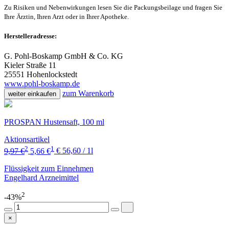
Zu Risiken und Nebenwirkungen lesen Sie die Packungsbeilage und fragen Sie
Ihre Ärztin, Ihren Arzt oder in Ihrer Apotheke.
Herstelleradresse:
G. Pohl-Boskamp GmbH & Co. KG
Kieler Straße 11
25551 Hohenlockstedt
www.pohl-boskamp.de
zum Warenkorb
weiter einkaufen
PROSPAN Hustensaft, 100 ml
Aktionsartikel
2
1
9,97 €
5,66 €
€ 56,60 / 1l
Flüssigkeit zum Einnehmen
Engelhard Arzneimittel
2
-43%
×