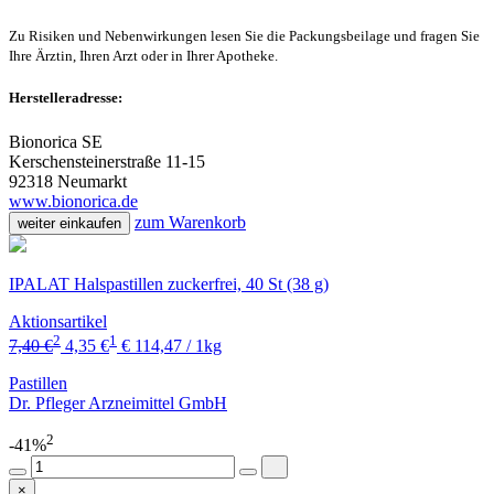
Zu Risiken und Nebenwirkungen lesen Sie die Packungsbeilage und fragen Sie
Ihre Ärztin, Ihren Arzt oder in Ihrer Apotheke.
Herstelleradresse:
Bionorica SE
Kerschensteinerstraße 11-15
92318 Neumarkt
www.bionorica.de
zum Warenkorb
weiter einkaufen
IPALAT Halspastillen zuckerfrei, 40 St (38 g)
Aktionsartikel
2
1
7,40 €
4,35 €
€ 114,47 / 1kg
Pastillen
Dr. Pfleger Arzneimittel GmbH
2
-41%
×