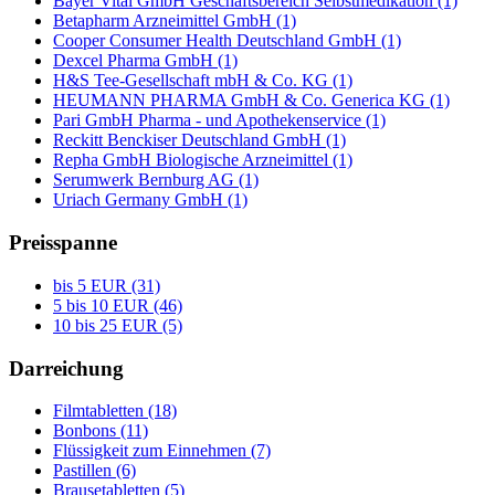
Bayer Vital GmbH Geschäftsbereich Selbstmedikation (1)
Betapharm Arzneimittel GmbH (1)
Cooper Consumer Health Deutschland GmbH (1)
Dexcel Pharma GmbH (1)
H&S Tee-Gesellschaft mbH & Co. KG (1)
HEUMANN PHARMA GmbH & Co. Generica KG (1)
Pari GmbH Pharma - und Apothekenservice (1)
Reckitt Benckiser Deutschland GmbH (1)
Repha GmbH Biologische Arzneimittel (1)
Serumwerk Bernburg AG (1)
Uriach Germany GmbH (1)
Preisspanne
bis 5 EUR (31)
5 bis 10 EUR (46)
10 bis 25 EUR (5)
Darreichung
Filmtabletten (18)
Bonbons (11)
Flüssigkeit zum Einnehmen (7)
Pastillen (6)
Brausetabletten (5)