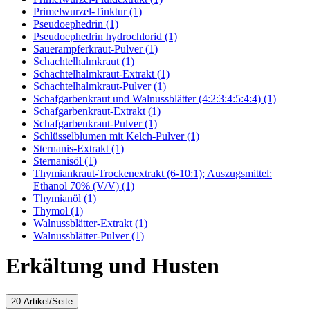
Primelwurzel-Tinktur (1)
Pseudoephedrin (1)
Pseudoephedrin hydrochlorid (1)
Sauerampferkraut-Pulver (1)
Schachtelhalmkraut (1)
Schachtelhalmkraut-Extrakt (1)
Schachtelhalmkraut-Pulver (1)
Schafgarbenkraut und Walnussblätter (4:2:3:4:5:4:4) (1)
Schafgarbenkraut-Extrakt (1)
Schafgarbenkraut-Pulver (1)
Schlüsselblumen mit Kelch-Pulver (1)
Sternanis-Extrakt (1)
Sternanisöl (1)
Thymiankraut-Trockenextrakt (6-10:1); Auszugsmittel:
Ethanol 70% (V/V) (1)
Thymianöl (1)
Thymol (1)
Walnussblätter-Extrakt (1)
Walnussblätter-Pulver (1)
Erkältung und Husten
20 Artikel/Seite