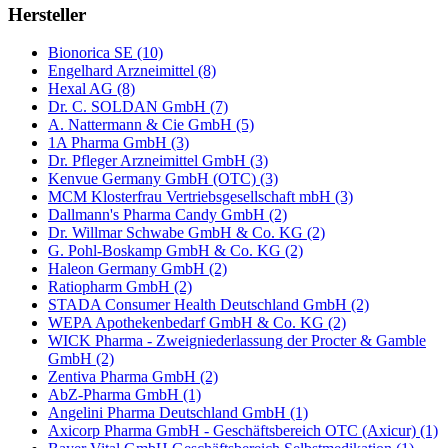
Hersteller
Bionorica SE (10)
Engelhard Arzneimittel (8)
Hexal AG (8)
Dr. C. SOLDAN GmbH (7)
A. Nattermann & Cie GmbH (5)
1A Pharma GmbH (3)
Dr. Pfleger Arzneimittel GmbH (3)
Kenvue Germany GmbH (OTC) (3)
MCM Klosterfrau Vertriebsgesellschaft mbH (3)
Dallmann's Pharma Candy GmbH (2)
Dr. Willmar Schwabe GmbH & Co. KG (2)
G. Pohl-Boskamp GmbH & Co. KG (2)
Haleon Germany GmbH (2)
Ratiopharm GmbH (2)
STADA Consumer Health Deutschland GmbH (2)
WEPA Apothekenbedarf GmbH & Co. KG (2)
WICK Pharma - Zweigniederlassung der Procter & Gamble
GmbH (2)
Zentiva Pharma GmbH (2)
AbZ-Pharma GmbH (1)
Angelini Pharma Deutschland GmbH (1)
Axicorp Pharma GmbH - Geschäftsbereich OTC (Axicur) (1)