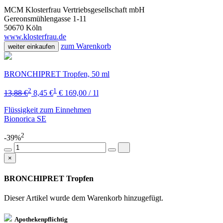
MCM Klosterfrau Vertriebsgesellschaft mbH
Gereonsmühlengasse 1-11
50670 Köln
www.klosterfrau.de
zum Warenkorb
weiter einkaufen
BRONCHIPRET Tropfen, 50 ml
2
1
13,88 €
8,45 €
€ 169,00 / 1l
Flüssigkeit zum Einnehmen
Bionorica SE
2
-39%
×
BRONCHIPRET Tropfen
Dieser Artikel wurde dem Warenkorb
hinzugefügt.
Apothekenpflichtig