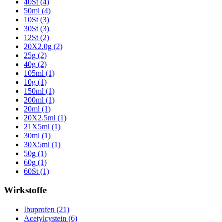
40St (4)
50ml (4)
10St (3)
30St (3)
12St (2)
20X2.0g (2)
25g (2)
40g (2)
105ml (1)
10g (1)
150ml (1)
200ml (1)
20ml (1)
20X2.5ml (1)
21X5ml (1)
30ml (1)
30X5ml (1)
50g (1)
60g (1)
60St (1)
Wirkstoffe
Ibuprofen (21)
Acetylcystein (6)