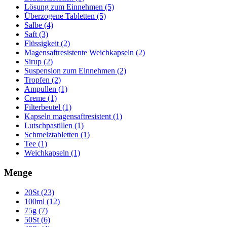
Lösung zum Einnehmen (5)
Überzogene Tabletten (5)
Salbe (4)
Saft (3)
Flüssigkeit (2)
Magensaftresistente Weichkapseln (2)
Sirup (2)
Suspension zum Einnehmen (2)
Tropfen (2)
Ampullen (1)
Creme (1)
Filterbeutel (1)
Kapseln magensaftresistent (1)
Lutschpastillen (1)
Schmelztabletten (1)
Tee (1)
Weichkapseln (1)
Menge
20St (23)
100ml (12)
75g (7)
50St (6)