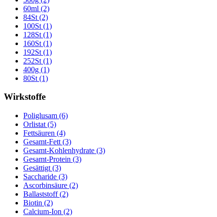
60ml (2)
84St (2)
100St (1)
128St (1)
160St (1)
192St (1)
252St (1)
400g (1)
80St (1)
Wirkstoffe
Poliglusam (6)
Orlistat (5)
Fettsäuren (4)
Gesamt-Fett (3)
Gesamt-Kohlenhydrate (3)
Gesamt-Protein (3)
Gesättigt (3)
Saccharide (3)
Ascorbinsäure (2)
Ballaststoff (2)
Biotin (2)
Calcium-Ion (2)