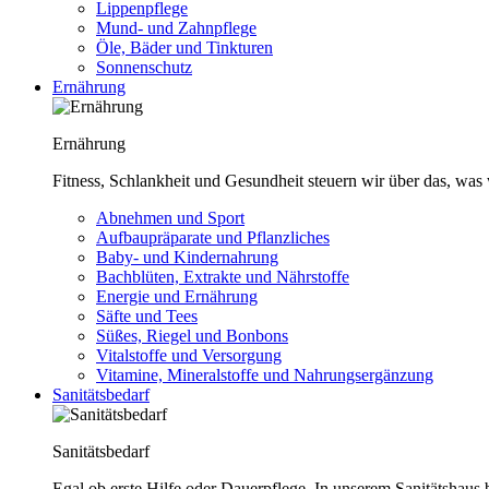
Lippenpflege
Mund- und Zahnpflege
Öle, Bäder und Tinkturen
Sonnenschutz
Ernährung
Ernährung
Fitness, Schlankheit und Gesundheit steuern wir über das, was 
Abnehmen und Sport
Aufbaupräparate und Pflanzliches
Baby- und Kindernahrung
Bachblüten, Extrakte und Nährstoffe
Energie und Ernährung
Säfte und Tees
Süßes, Riegel und Bonbons
Vitalstoffe und Versorgung
Vitamine, Mineralstoffe und Nahrungsergänzung
Sanitätsbedarf
Sanitätsbedarf
Egal ob erste Hilfe oder Dauerpflege. In unserem Sanitätshaus b