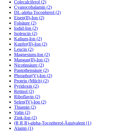
Colecalciferol (2)
Cyanocobalamin (2)
DL-alpha-Tocopherol (2)
Eisen(II)-Ion (2)
Folsäure (2)
Iodid-Ion (2)
Isoleucin (2)
Kalium-Ion (2)
Kupfer(II)-Ion (2)
Leucin (2)
Magnesium-Ion (2)
Mangan(II)-Ion (2)
Nicotinsäure (2)
Pantothensäure (2)
Phosphor(V)-Ion (2)
Protein (Milch) (2)
Pyridoxin (2)
Retinol (2)
Riboflavin (2)
Selen(IV)-Ion (2)
Thiamin (2)
Valin (2)
Zink-Ion (2)
(R,R,R)-alpha-Tocopherol-Äquivalent (1)
Alanin (1)