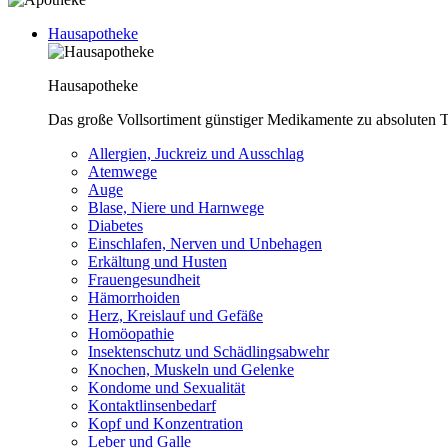
Hausapotheke
Hausapotheke
Das große Vollsortiment günstiger Medikamente zu absoluten T
Allergien, Juckreiz und Ausschlag
Atemwege
Auge
Blase, Niere und Harnwege
Diabetes
Einschlafen, Nerven und Unbehagen
Erkältung und Husten
Frauengesundheit
Hämorrhoiden
Herz, Kreislauf und Gefäße
Homöopathie
Insektenschutz und Schädlingsabwehr
Knochen, Muskeln und Gelenke
Kondome und Sexualität
Kontaktlinsenbedarf
Kopf und Konzentration
Leber und Galle