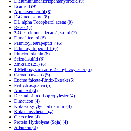
Dialuminiumchloridpentahydroxid (9)
Ecamsul (9)
Aprikosenkernöl (8)
D-Gluconsäure (8)
DL-alpha-Tocopherol acetat (8)
Reisöl (8)
2-Oleamidooctadecan-1,3-diol (7)
Dimethiconol (6)
Palmitoyl tetrapeptid-7 (6)
Palmitoyl tripeptid-1 (6)
Pirocton olamin (6)
Selendisulfid (6)
Zinksalz (2:1) (6)
4-Methoxyzimtsäure-2-ethylhexylester (5)
Carnaubawachs (5)
Eperua falcata-Rinde-Extrakt (5)
Perhydrosqualen (5)
Aminexil (4)
Decandisäurediisopropylester (4)
Dimeticon (4)
Kokosalkylglycinat natrium (4)
Kokosnuss betain (4)
Octocrilen (4)
Protein-Hydrolysat (Soja) (4)
Allantoin (3)