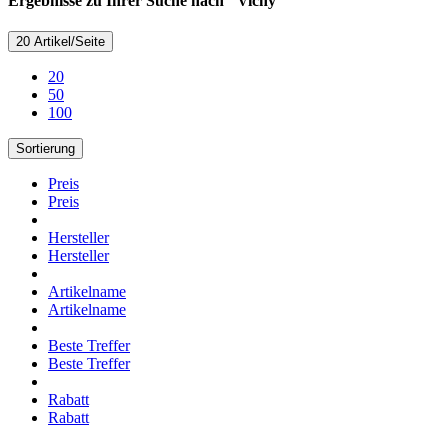
Ergebnisse zu Ihrer Suche nach "Vichy"
20 Artikel/Seite
20
50
100
Sortierung
Preis
Preis
Hersteller
Hersteller
Artikelname
Artikelname
Beste Treffer
Beste Treffer
Rabatt
Rabatt