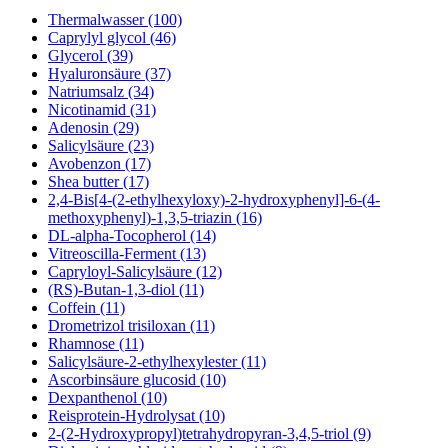
Thermalwasser (100)
Caprylyl glycol (46)
Glycerol (39)
Hyaluronsäure (37)
Natriumsalz (34)
Nicotinamid (31)
Adenosin (29)
Salicylsäure (23)
Avobenzon (17)
Shea butter (17)
2,4-Bis[4-(2-ethylhexyloxy)-2-hydroxyphenyl]-6-(4-
methoxyphenyl)-1,3,5-triazin (16)
DL-alpha-Tocopherol (14)
Vitreoscilla-Ferment (13)
Capryloyl-Salicylsäure (12)
(RS)-Butan-1,3-diol (11)
Coffein (11)
Drometrizol trisiloxan (11)
Rhamnose (11)
Salicylsäure-2-ethylhexylester (11)
Ascorbinsäure glucosid (10)
Dexpanthenol (10)
Reisprotein-Hydrolysat (10)
2-(2-Hydroxypropyl)tetrahydropyran-3,4,5-triol (9)