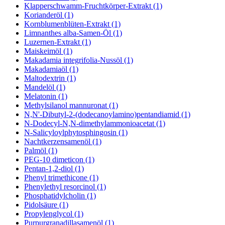
Klapperschwamm-Fruchtkörper-Extrakt (1)
Korianderöl (1)
Kornblumenblüten-Extrakt (1)
Limnanthes alba-Samen-Öl (1)
Luzernen-Extrakt (1)
Maiskeimöl (1)
Makadamia integrifolia-Nussöl (1)
Makadamiaöl (1)
Maltodextrin (1)
Mandelöl (1)
Melatonin (1)
Methylsilanol mannuronat (1)
N,N'-Dibutyl-2-(dodecanoylamino)pentandiamid (1)
N-Dodecyl-N,N-dimethylammonioacetat (1)
N-Salicyloylphytosphingosin (1)
Nachtkerzensamenöl (1)
Palmöl (1)
PEG-10 dimeticon (1)
Pentan-1,2-diol (1)
Phenyl trimethicone (1)
Phenylethyl resorcinol (1)
Phosphatidylcholin (1)
Pidolsäure (1)
Propylenglycol (1)
Purpurgranadillasamenöl (1)