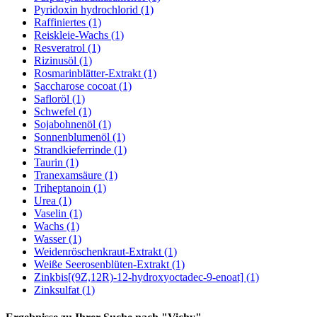
Pyridoxin hydrochlorid (1)
Raffiniertes (1)
Reiskleie-Wachs (1)
Resveratrol (1)
Rizinusöl (1)
Rosmarinblätter-Extrakt (1)
Saccharose cocoat (1)
Safloröl (1)
Schwefel (1)
Sojabohnenöl (1)
Sonnenblumenöl (1)
Strandkieferrinde (1)
Taurin (1)
Tranexamsäure (1)
Triheptanoin (1)
Urea (1)
Vaselin (1)
Wachs (1)
Wasser (1)
Weidenröschenkraut-Extrakt (1)
Weiße Seerosenblüten-Extrakt (1)
Zinkbis[(9Z,12R)-12-hydroxyoctadec-9-enoat] (1)
Zinksulfat (1)