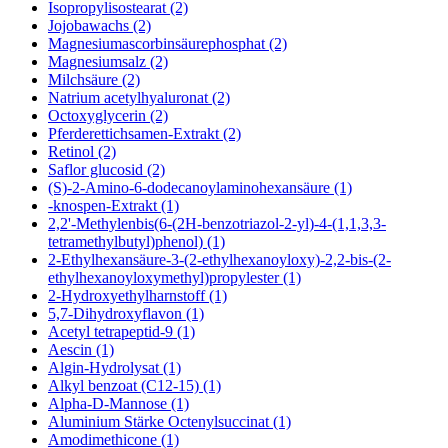
Isopropylisostearat (2)
Jojobawachs (2)
Magnesiumascorbinsäurephosphat (2)
Magnesiumsalz (2)
Milchsäure (2)
Natrium acetylhyaluronat (2)
Octoxyglycerin (2)
Pferderettichsamen-Extrakt (2)
Retinol (2)
Saflor glucosid (2)
(S)-2-Amino-6-dodecanoylaminohexansäure (1)
-knospen-Extrakt (1)
2,2'-Methylenbis(6-(2H-benzotriazol-2-yl)-4-(1,1,3,3-
tetramethylbutyl)phenol) (1)
2-Ethylhexansäure-3-(2-ethylhexanoyloxy)-2,2-bis-(2-
ethylhexanoyloxymethyl)propylester (1)
2-Hydroxyethylharnstoff (1)
5,7-Dihydroxyflavon (1)
Acetyl tetrapeptid-9 (1)
Aescin (1)
Algin-Hydrolysat (1)
Alkyl benzoat (C12-15) (1)
Alpha-D-Mannose (1)
Aluminium Stärke Octenylsuccinat (1)
Amodimethicone (1)