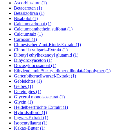
Ascorbinsäure (1)
Betacaroten (1)
Betasizofiran (1)
Bisabolol (1)
Calciumcarbonat (1)
Calciumpanthethein sulfonat (1)
Calciumsalz (1)
Carnosin (1)
Chinesischer Zimt-Rinde-Extrakt (1)
Chlorella vulgaris-Extrakt (1)
Dibutyl ethylhexanoyl glutamid (1)
Dihydroxyaceton (1)
Docosyldocosanoat (1)
Ethylendiamin/Stearyl dimer dilinolat-Copolymer (1)
Gartenbibernellwurzel-Extrakt (1)
Gebleichtes (1)
Gelbes (1)
Gereinigtes (1)
Glycerol monoisostearat (1)
Glycin (1)
Heidelbeerfrüchte-Extrakt (1)
Hybridsafloröl (1)
Ingwer-Extrakt (1)
Isopentyllaurat (1)
Kakao-Butter (1)