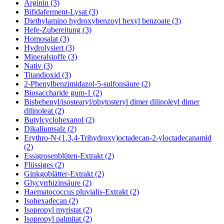
Arginin (3)
Bifidaferment-Lysat (3)
Diethylamino hydroxybenzoyl hexyl benzoate (3)
Hefe-Zubereitung (3)
Homosalat (3)
Hydrolysiert (3)
Mineralstoffe (3)
Nativ (3)
Titandioxid (3)
2-Phenylbenzimidazol-5-sulfonsäure (2)
Biosaccharide gum-1 (2)
Bisbehenyl/isostearyl/phytosteryl dimer dilinoleyl dimer
dilinoleat (2)
Butylcyclohexanol (2)
Dikaliumsalz (2)
Erythro-N-(1,3,4-Trihydroxy)octadecan-2-yloctadecanamid
(2)
Essigrosenblüten-Extrakt (2)
Flüssiges (2)
Ginkgoblätter-Extrakt (2)
Glycyrrhizinsäure (2)
Haematococcus pluvialis-Extrakt (2)
Isohexadecan (2)
Isopropyl myristat (2)
Isopropyl palmitat (2)