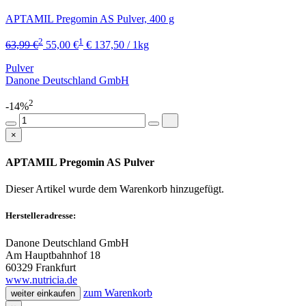
APTAMIL Pregomin AS Pulver, 400 g
2
1
63,99 €
55,00 €
€ 137,50 / 1kg
Pulver
Danone Deutschland GmbH
2
-14%
×
APTAMIL Pregomin AS Pulver
Dieser Artikel wurde dem Warenkorb
hinzugefügt.
Herstelleradresse:
Danone Deutschland GmbH
Am Hauptbahnhof 18
60329 Frankfurt
www.nutricia.de
zum Warenkorb
weiter einkaufen