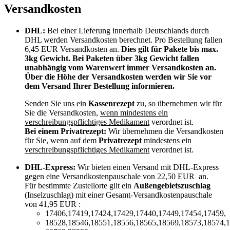
Versandkosten
DHL:
Bei einer Lieferung innerhalb Deutschlands durch
DHL werden Versandkosten berechnet. Pro Bestellung fallen
6,45 EUR Versandkosten an.
Dies gilt für Pakete bis max.
3kg Gewicht. Bei Paketen über 3kg Gewicht fallen
unabhängig vom Warenwert immer Versandkosten an.
Über die Höhe der Versandkosten werden wir Sie vor
dem Versand Ihrer Bestellung informieren.
Senden Sie uns ein
Kassenrezept
zu, so übernehmen wir für
Sie die Versandkosten,
wenn mindestens ein
verschreibungspflichtiges Medikament
verordnet ist.
Bei einem Privatrezept:
Wir übernehmen die Versandkosten
für Sie, wenn auf dem
Privatrezept
mindestens ein
verschreibungspflichtiges Medikament
verordnet ist.
DHL-Express:
Wir bieten einen Versand mit DHL-Express
gegen eine Versandkostenpauschale von 22,50 EUR an.
Für bestimmte Zustellorte gilt ein
Außengebietszuschlag
(Inselzuschlag) mit einer Gesamt-Versandkostenpauschale
von 41,95 EUR :
17406,17419,17424,17429,17440,17449,17454,17459,
18528,18546,18551,18556,18565,18569,18573,18574,1