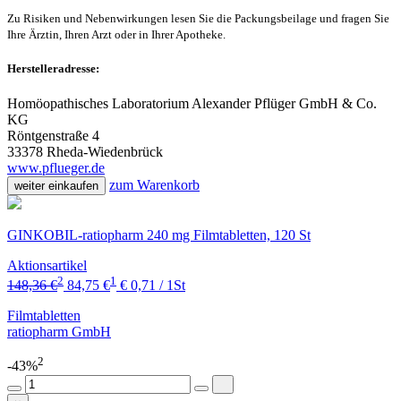
Zu Risiken und Nebenwirkungen lesen Sie die Packungsbeilage und fragen Sie
Ihre Ärztin, Ihren Arzt oder in Ihrer Apotheke.
Herstelleradresse:
Homöopathisches Laboratorium Alexander Pflüger GmbH & Co.
KG
Röntgenstraße 4
33378 Rheda-Wiedenbrück
www.pflueger.de
zum Warenkorb
weiter einkaufen
GINKOBIL-ratiopharm 240 mg Filmtabletten, 120 St
Aktionsartikel
2
1
148,36 €
84,75 €
€ 0,71 / 1St
Filmtabletten
ratiopharm GmbH
2
-43%