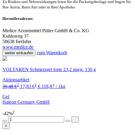
Zu Risiken und Nebenwirkungen lesen Sie die Packungsbeilage und fragen Sie
Ihre Ärztin, Ihren Arzt oder in Ihrer Apotheke.
Herstelleradresse:
Medice Arzneimittel Pütter GmbH & Co. KG
Kuhloweg 37
58638 Iserlohn
www.medice.de
zum Warenkorb
weiter einkaufen
VOLTAREN Schmerzgel forte 23,2 mg/g, 150 g
Aktionsartikel
2
1
30,48 €
17,83 €
€ 118,87 / 1kg
Gel
Haleon Germany GmbH
2
-42%
×