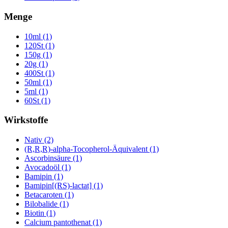
Menge
10ml (1)
120St (1)
150g (1)
20g (1)
400St (1)
50ml (1)
5ml (1)
60St (1)
Wirkstoffe
Nativ (2)
(R,R,R)-alpha-Tocopherol-Äquivalent (1)
Ascorbinsäure (1)
Avocadoöl (1)
Bamipin (1)
Bamipin[(RS)-lactat] (1)
Betacaroten (1)
Bilobalide (1)
Biotin (1)
Calcium pantothenat (1)