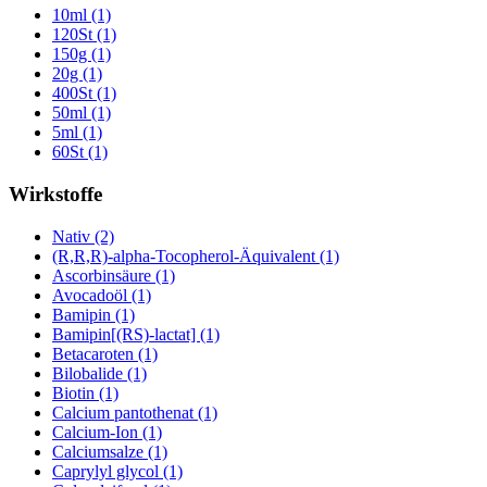
10ml (1)
120St (1)
150g (1)
20g (1)
400St (1)
50ml (1)
5ml (1)
60St (1)
Wirkstoffe
Nativ (2)
(R,R,R)-alpha-Tocopherol-Äquivalent (1)
Ascorbinsäure (1)
Avocadoöl (1)
Bamipin (1)
Bamipin[(RS)-lactat] (1)
Betacaroten (1)
Bilobalide (1)
Biotin (1)
Calcium pantothenat (1)
Calcium-Ion (1)
Calciumsalze (1)
Caprylyl glycol (1)