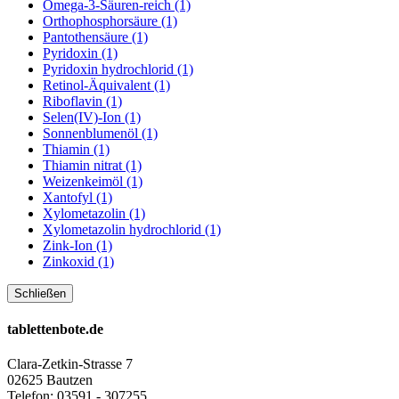
Omega-3-Säuren-reich (1)
Orthophosphorsäure (1)
Pantothensäure (1)
Pyridoxin (1)
Pyridoxin hydrochlorid (1)
Retinol-Äquivalent (1)
Riboflavin (1)
Selen(IV)-Ion (1)
Sonnenblumenöl (1)
Thiamin (1)
Thiamin nitrat (1)
Weizenkeimöl (1)
Xantofyl (1)
Xylometazolin (1)
Xylometazolin hydrochlorid (1)
Zink-Ion (1)
Zinkoxid (1)
Schließen
tablettenbote.de
Clara-Zetkin-Strasse 7
02625 Bautzen
Telefon: 03591 - 307255