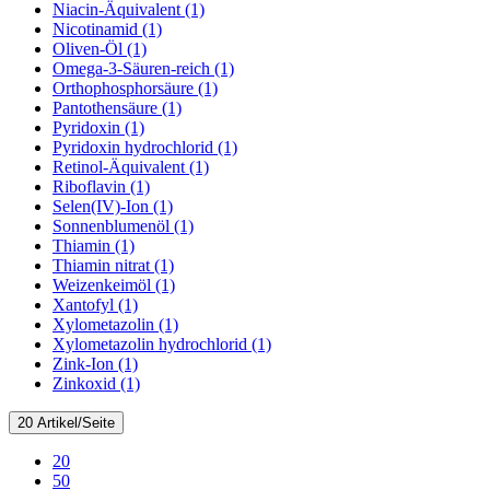
Niacin-Äquivalent (1)
Nicotinamid (1)
Oliven-Öl (1)
Omega-3-Säuren-reich (1)
Orthophosphorsäure (1)
Pantothensäure (1)
Pyridoxin (1)
Pyridoxin hydrochlorid (1)
Retinol-Äquivalent (1)
Riboflavin (1)
Selen(IV)-Ion (1)
Sonnenblumenöl (1)
Thiamin (1)
Thiamin nitrat (1)
Weizenkeimöl (1)
Xantofyl (1)
Xylometazolin (1)
Xylometazolin hydrochlorid (1)
Zink-Ion (1)
Zinkoxid (1)
20 Artikel/Seite
20
50