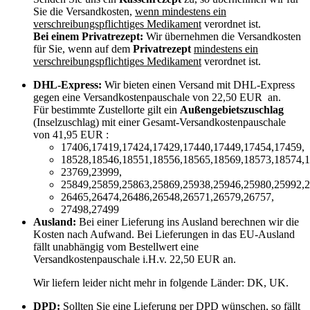
Sie die Versandkosten,
wenn mindestens ein
verschreibungspflichtiges Medikament
verordnet ist.
Bei einem Privatrezept:
Wir übernehmen die Versandkosten
für Sie, wenn auf dem
Privatrezept
mindestens ein
verschreibungspflichtiges Medikament
verordnet ist.
DHL-Express:
Wir bieten einen Versand mit DHL-Express
gegen eine Versandkostenpauschale von 22,50 EUR an.
Für bestimmte Zustellorte gilt ein
Außengebietszuschlag
(Inselzuschlag) mit einer Gesamt-Versandkostenpauschale
von 41,95 EUR :
17406,17419,17424,17429,17440,17449,17454,17459,
18528,18546,18551,18556,18565,18569,18573,18574,1
23769,23999,
25849,25859,25863,25869,25938,25946,25980,25992,2
26465,26474,26486,26548,26571,26579,26757,
27498,27499
Ausland:
Bei einer Lieferung ins Ausland berechnen wir die
Kosten nach Aufwand. Bei Lieferungen in das EU-Ausland
fällt unabhängig vom Bestellwert eine
Versandkostenpauschale i.H.v. 22,50 EUR an.
Wir liefern leider nicht mehr in folgende Länder:
DK, UK
.
DPD:
Sollten Sie eine Lieferung per DPD wünschen, so fällt