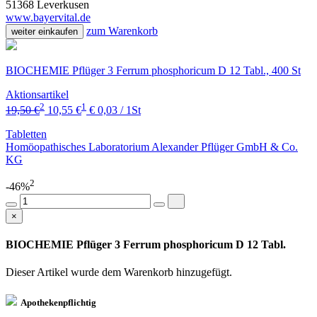
51368 Leverkusen
www.bayervital.de
zum Warenkorb
weiter einkaufen
BIOCHEMIE Pflüger 3 Ferrum phosphoricum D 12 Tabl., 400 St
Aktionsartikel
2
1
19,50 €
10,55 €
€ 0,03 / 1St
Tabletten
Homöopathisches Laboratorium Alexander Pflüger GmbH & Co.
KG
2
-46%
×
BIOCHEMIE Pflüger 3 Ferrum phosphoricum D 12 Tabl.
Dieser Artikel wurde dem Warenkorb
hinzugefügt.
Apothekenpflichtig