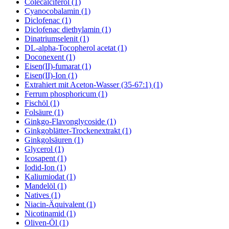
Colecalciferol (1)
Cyanocobalamin (1)
Diclofenac (1)
Diclofenac diethylamin (1)
Dinatriumselenit (1)
DL-alpha-Tocopherol acetat (1)
Doconexent (1)
Eisen(II)-fumarat (1)
Eisen(II)-Ion (1)
Extrahiert mit Aceton-Wasser (35-67:1) (1)
Ferrum phosphoricum (1)
Fischöl (1)
Folsäure (1)
Ginkgo-Flavonglycoside (1)
Ginkgoblätter-Trockenextrakt (1)
Ginkgolsäuren (1)
Glycerol (1)
Icosapent (1)
Iodid-Ion (1)
Kaliumiodat (1)
Mandelöl (1)
Natives (1)
Niacin-Äquivalent (1)
Nicotinamid (1)
Oliven-Öl (1)