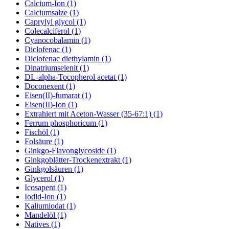
Calcium-Ion (1)
Calciumsalze (1)
Caprylyl glycol (1)
Colecalciferol (1)
Cyanocobalamin (1)
Diclofenac (1)
Diclofenac diethylamin (1)
Dinatriumselenit (1)
DL-alpha-Tocopherol acetat (1)
Doconexent (1)
Eisen(II)-fumarat (1)
Eisen(II)-Ion (1)
Extrahiert mit Aceton-Wasser (35-67:1) (1)
Ferrum phosphoricum (1)
Fischöl (1)
Folsäure (1)
Ginkgo-Flavonglycoside (1)
Ginkgoblätter-Trockenextrakt (1)
Ginkgolsäuren (1)
Glycerol (1)
Icosapent (1)
Iodid-Ion (1)
Kaliumiodat (1)
Mandelöl (1)
Natives (1)