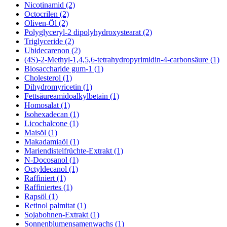
Nicotinamid (2)
Octocrilen (2)
Oliven-Öl (2)
Polyglyceryl-2 dipolyhydroxystearat (2)
Triglyceride (2)
Ubidecarenon (2)
(4S)-2-Methyl-1,4,5,6-tetrahydropyrimidin-4-carbonsäure (1)
Biosaccharide gum-1 (1)
Cholesterol (1)
Dihydromyricetin (1)
Fettsäureamidoalkylbetain (1)
Homosalat (1)
Isohexadecan (1)
Licochalcone (1)
Maisöl (1)
Makadamiaöl (1)
Mariendistelfrüchte-Extrakt (1)
N-Docosanol (1)
Octyldecanol (1)
Raffiniert (1)
Raffiniertes (1)
Rapsöl (1)
Retinol palmitat (1)
Sojabohnen-Extrakt (1)
Sonnenblumensamenwachs (1)