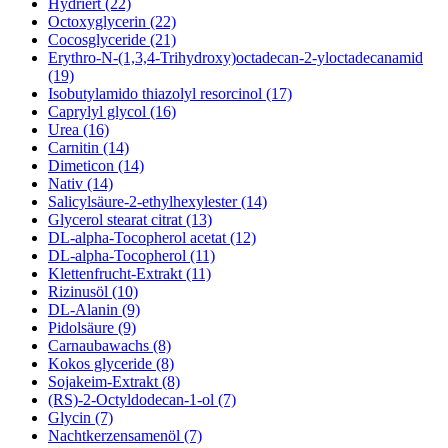
Hydriert (22)
Octoxyglycerin (22)
Cocosglyceride (21)
Erythro-N-(1,3,4-Trihydroxy)octadecan-2-yloctadecanamid
(19)
Isobutylamido thiazolyl resorcinol (17)
Caprylyl glycol (16)
Urea (16)
Carnitin (14)
Dimeticon (14)
Nativ (14)
Salicylsäure-2-ethylhexylester (14)
Glycerol stearat citrat (13)
DL-alpha-Tocopherol acetat (12)
DL-alpha-Tocopherol (11)
Klettenfrucht-Extrakt (11)
Rizinusöl (10)
DL-Alanin (9)
Pidolsäure (9)
Carnaubawachs (8)
Kokos glyceride (8)
Sojakeim-Extrakt (8)
(RS)-2-Octyldodecan-1-ol (7)
Glycin (7)
Nachtkerzensamenöl (7)