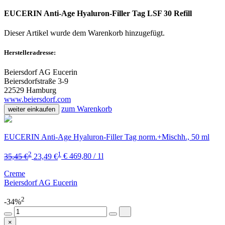
EUCERIN Anti-Age Hyaluron-Filler Tag LSF 30 Refill
Dieser Artikel wurde dem Warenkorb
hinzugefügt.
Herstelleradresse:
Beiersdorf AG Eucerin
Beiersdorfstraße 3-9
22529 Hamburg
www.beiersdorf.com
zum Warenkorb
weiter einkaufen
EUCERIN Anti-Age Hyaluron-Filler Tag norm.+Mischh., 50 ml
2
1
35,45 €
23,49 €
€ 469,80 / 1l
Creme
Beiersdorf AG Eucerin
2
-34%
×