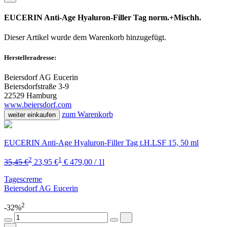
EUCERIN Anti-Age Hyaluron-Filler Tag norm.+Mischh.
Dieser Artikel wurde dem Warenkorb
hinzugefügt.
Herstelleradresse:
Beiersdorf AG Eucerin
Beiersdorfstraße 3-9
22529 Hamburg
www.beiersdorf.com
zum Warenkorb
weiter einkaufen
EUCERIN Anti-Age Hyaluron-Filler Tag t.H.LSF 15, 50 ml
2
1
35,45 €
23,95 €
€ 479,00 / 1l
Tagescreme
Beiersdorf AG Eucerin
2
-32%