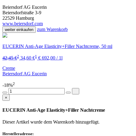
Beiersdorf AG Eucerin
Beiersdorfstraße 3-9
22529 Hamburg
www.beiersdorf.com
zum Warenkorb
weiter einkaufen
EUCERIN Anti-Age Elasticity+Filler Nachtcreme, 50 ml
2
1
42,45 €
34,60 €
€ 692,00 / 1l
Creme
Beiersdorf AG Eucerin
2
-18%
×
EUCERIN Anti-Age Elasticity+Filler Nachtcreme
Dieser Artikel wurde dem Warenkorb
hinzugefügt.
Herstelleradresse: