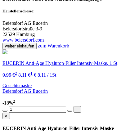
Herstelleradresse:
Beiersdorf AG Eucerin
Beiersdorfstraße 3-9
22529 Hamburg
www.beiersdorf.com
zum Warenkorb
weiter einkaufen
EUCERIN Anti-Age Hyaluron-Filler Intensiv-Maske, 1 St
2
1
9,95 €
8,11 €
€ 8,11 / 1St
Gesichtsmaske
Beiersdorf AG Eucerin
2
-18%
×
EUCERIN Anti-Age Hyaluron-Filler Intensiv-Maske