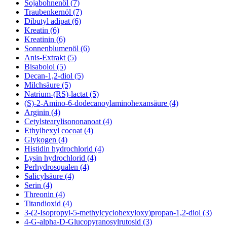
Sojabohnenöl (7)
Traubenkernöl (7)
Dibutyl adipat (6)
Kreatin (6)
Kreatinin (6)
Sonnenblumenöl (6)
Anis-Extrakt (5)
Bisabolol (5)
Decan-1,2-diol (5)
Milchsäure (5)
Natrium-(RS)-lactat (5)
(S)-2-Amino-6-dodecanoylaminohexansäure (4)
Arginin (4)
Cetylstearylisononanoat (4)
Ethylhexyl cocoat (4)
Glykogen (4)
Histidin hydrochlorid (4)
Lysin hydrochlorid (4)
Perhydrosqualen (4)
Salicylsäure (4)
Serin (4)
Threonin (4)
Titandioxid (4)
3-(2-Isopropyl-5-methylcyclohexyloxy)propan-1,2-diol (3)
4-G-alpha-D-Glucopyranosylrutosid (3)