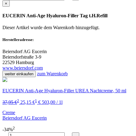
×
EUCERIN Anti-Age Hyaluron-Filler Tag t.H.Refill
Dieser Artikel wurde dem Warenkorb
hinzugefügt.
Herstelleradresse:
Beiersdorf AG Eucerin
Beiersdorfstraße 3-9
22529 Hamburg
www.beiersdorf.com
zum Warenkorb
weiter einkaufen
EUCERIN Anti-Age Hyaluron-Filler UREA Nachtcreme, 50 ml
2
1
37,95 €
25,15 €
€ 503,00 / 1l
Creme
Beiersdorf AG Eucerin
2
-34%