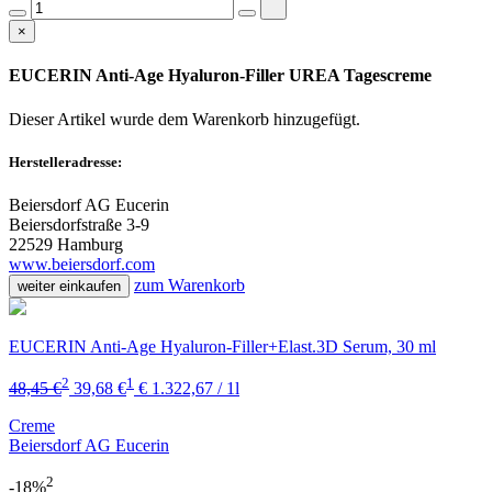
×
EUCERIN Anti-Age Hyaluron-Filler UREA Tagescreme
Dieser Artikel wurde dem Warenkorb
hinzugefügt.
Herstelleradresse:
Beiersdorf AG Eucerin
Beiersdorfstraße 3-9
22529 Hamburg
www.beiersdorf.com
zum Warenkorb
weiter einkaufen
EUCERIN Anti-Age Hyaluron-Filler+Elast.3D Serum, 30 ml
2
1
48,45 €
39,68 €
€ 1.322,67 / 1l
Creme
Beiersdorf AG Eucerin
2
-18%