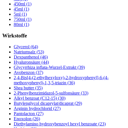
450ml (1)
45ml (1)
5ml (1)
750ml (1)
80ml (1)
Wirkstoffe
Glycerol (64)
Natriumsalz (53)
Dexpanthenol (46)
Hyaluronsäure (44)
Glycyrrhiza inflata-Wurzel-Extrakt (39)
Avobenzon (37)
2,4-Bis[4-(2-ethylhexyloxy)-2-hydroxyphenyl]-6-(4-
methoxyphenyl)-1,3,5-triazin (36)
Shea butter (35)
2-Phenylbenzimidazol-5-sulfonsäure (33)
Alkyl benzoat (C12-15) (30)
Butylenglycol dicaprylat/dicaprat (29)
Arginin hydrochlorid (27)
Pantolacton (27)
Enoxolon (26)
Diethylamino hydroxybenzoyl hexyl benzoate (23)