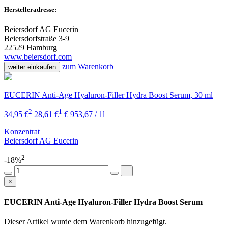
Herstelleradresse:
Beiersdorf AG Eucerin
Beiersdorfstraße 3-9
22529 Hamburg
www.beiersdorf.com
zum Warenkorb
weiter einkaufen
EUCERIN Anti-Age Hyaluron-Filler Hydra Boost Serum, 30 ml
2
1
34,95 €
28,61 €
€ 953,67 / 1l
Konzentrat
Beiersdorf AG Eucerin
2
-18%
×
EUCERIN Anti-Age Hyaluron-Filler Hydra Boost Serum
Dieser Artikel wurde dem Warenkorb
hinzugefügt.