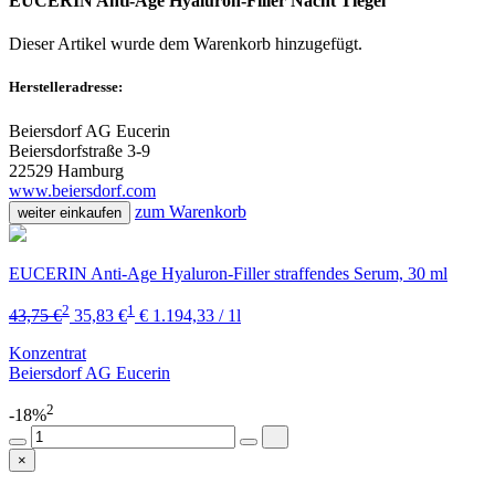
EUCERIN Anti-Age Hyaluron-Filler Nacht Tiegel
Dieser Artikel wurde dem Warenkorb
hinzugefügt.
Herstelleradresse:
Beiersdorf AG Eucerin
Beiersdorfstraße 3-9
22529 Hamburg
www.beiersdorf.com
zum Warenkorb
weiter einkaufen
EUCERIN Anti-Age Hyaluron-Filler straffendes Serum, 30 ml
2
1
43,75 €
35,83 €
€ 1.194,33 / 1l
Konzentrat
Beiersdorf AG Eucerin
2
-18%
×