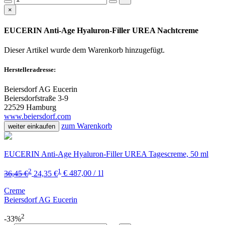
×
EUCERIN Anti-Age Hyaluron-Filler UREA Nachtcreme
Dieser Artikel wurde dem Warenkorb
hinzugefügt.
Herstelleradresse:
Beiersdorf AG Eucerin
Beiersdorfstraße 3-9
22529 Hamburg
www.beiersdorf.com
zum Warenkorb
weiter einkaufen
EUCERIN Anti-Age Hyaluron-Filler UREA Tagescreme, 50 ml
2
1
36,45 €
24,35 €
€ 487,00 / 1l
Creme
Beiersdorf AG Eucerin
2
-33%