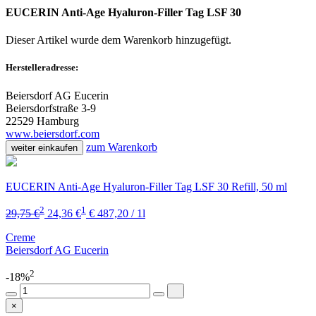
EUCERIN Anti-Age Hyaluron-Filler Tag LSF 30
Dieser Artikel wurde dem Warenkorb
hinzugefügt.
Herstelleradresse:
Beiersdorf AG Eucerin
Beiersdorfstraße 3-9
22529 Hamburg
www.beiersdorf.com
zum Warenkorb
weiter einkaufen
EUCERIN Anti-Age Hyaluron-Filler Tag LSF 30 Refill, 50 ml
2
1
29,75 €
24,36 €
€ 487,20 / 1l
Creme
Beiersdorf AG Eucerin
2
-18%
×