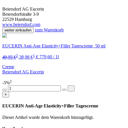
Beiersdorf AG Eucerin
Beiersdorfstraße 3-9
22529 Hamburg
www.beiersdorf.com
zum Warenkorb
weiter einkaufen
EUCERIN Anti-Age Elasticity+Filler Tagescreme, 50 ml
2
1
40,95 €
38,98 €
€ 779,60 / 1l
Creme
Beiersdorf AG Eucerin
2
-5%
×
EUCERIN Anti-Age Elasticity+Filler Tagescreme
Dieser Artikel wurde dem Warenkorb
hinzugefügt.