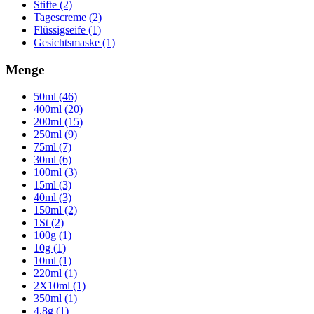
Stifte (2)
Tagescreme (2)
Flüssigseife (1)
Gesichtsmaske (1)
Menge
50ml (46)
400ml (20)
200ml (15)
250ml (9)
75ml (7)
30ml (6)
100ml (3)
15ml (3)
40ml (3)
150ml (2)
1St (2)
100g (1)
10g (1)
10ml (1)
220ml (1)
2X10ml (1)
350ml (1)
4.8g (1)