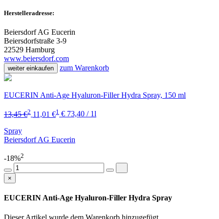
Herstelleradresse:
Beiersdorf AG Eucerin
Beiersdorfstraße 3-9
22529 Hamburg
www.beiersdorf.com
zum Warenkorb
weiter einkaufen
EUCERIN Anti-Age Hyaluron-Filler Hydra Spray, 150 ml
2
1
13,45 €
11,01 €
€ 73,40 / 1l
Spray
Beiersdorf AG Eucerin
2
-18%
×
EUCERIN Anti-Age Hyaluron-Filler Hydra Spray
Dieser Artikel wurde dem Warenkorb
hinzugefügt.