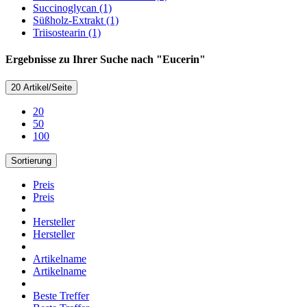
Succinoglycan (1)
Süßholz-Extrakt (1)
Triisostearin (1)
Ergebnisse zu Ihrer Suche nach "Eucerin"
20 Artikel/Seite
20
50
100
Sortierung
Preis
Preis
Hersteller
Hersteller
Artikelname
Artikelname
Beste Treffer