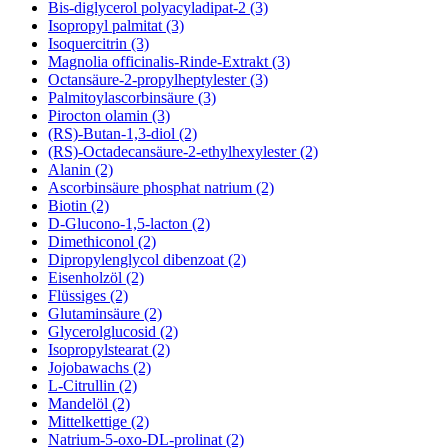
Bis-diglycerol polyacyladipat-2 (3)
Isopropyl palmitat (3)
Isoquercitrin (3)
Magnolia officinalis-Rinde-Extrakt (3)
Octansäure-2-propylheptylester (3)
Palmitoylascorbinsäure (3)
Pirocton olamin (3)
(RS)-Butan-1,3-diol (2)
(RS)-Octadecansäure-2-ethylhexylester (2)
Alanin (2)
Ascorbinsäure phosphat natrium (2)
Biotin (2)
D-Glucono-1,5-lacton (2)
Dimethiconol (2)
Dipropylenglycol dibenzoat (2)
Eisenholzöl (2)
Flüssiges (2)
Glutaminsäure (2)
Glycerolglucosid (2)
Isopropylstearat (2)
Jojobawachs (2)
L-Citrullin (2)
Mandelöl (2)
Mittelkettige (2)
Natrium-5-oxo-DL-prolinat (2)