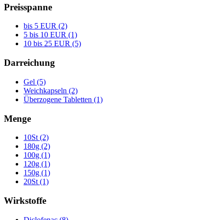
Preisspanne
bis 5 EUR (2)
5 bis 10 EUR (1)
10 bis 25 EUR (5)
Darreichung
Gel (5)
Weichkapseln (2)
Überzogene Tabletten (1)
Menge
10St (2)
180g (2)
100g (1)
120g (1)
150g (1)
20St (1)
Wirkstoffe
Diclofenac (8)