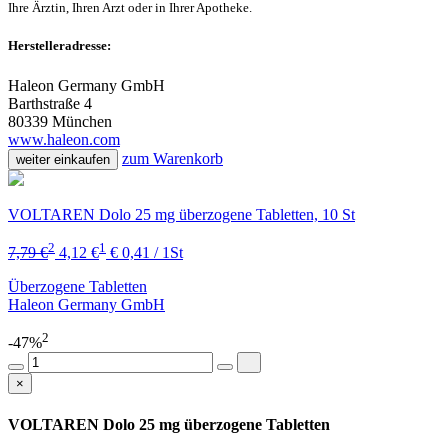
Ihre Ärztin, Ihren Arzt oder in Ihrer Apotheke.
Herstelleradresse:
Haleon Germany GmbH
Barthstraße 4
80339 München
www.haleon.com
zum Warenkorb
weiter einkaufen
VOLTAREN Dolo 25 mg überzogene Tabletten, 10 St
2
1
7,79 €
4,12 €
€ 0,41 / 1St
Überzogene Tabletten
Haleon Germany GmbH
2
-47%
×
VOLTAREN Dolo 25 mg überzogene Tabletten