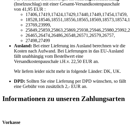
(Inselzuschlag) mit einer Gesamt-Versandkostenpauschale
von 41,95 EUR :
17406,17419,17424,17429,17440,17449,17454,17459,
18528,18546,18551,18556,18565,18569,18573,18574,1
23769,23999,
25849,25859,25863,25869,25938,25946,25980,25992,2
26465,26474,26486,26548,26571,26579,26757,
27498,27499
Ausland:
Bei einer Lieferung ins Ausland berechnen wir die
Kosten nach Aufwand. Bei Lieferungen in das EU-Ausland
fällt unabhängig vom Bestellwert eine
Versandkostenpauschale i.H.v. 22,50 EUR an.
Wir liefern leider nicht mehr in folgende Länder:
DK, UK
.
DPD:
Sollten Sie eine Lieferung per DPD wünschen, so fällt
eine Gebühr von zusätzlich 2,- EUR an.
Informationen zu unseren Zahlungsarten
Vorkasse