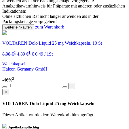
anwenden als in der Packungsbeilage vorgegeben!
Analgetikawarnhinweis für Präparate mit anderen oder zusätzlichen
Indikationen:
Ohne ärztlichen Rat nicht länger anwenden als in der
Packungsbeilage vorgegeben!
zum Warenkorb
weiter einkaufen
VOLTAREN Dolo Liquid 25 mg Weichkapseln, 10 St
2
1
8,98 €
4,89 €
€ 0,49 / 1St
Weichkapseln
Haleon Germany GmbH
2
-46%
×
VOLTAREN Dolo Liquid 25 mg Weichkapseln
Dieser Artikel wurde dem Warenkorb
hinzugefügt.
Apothekenpflichtig