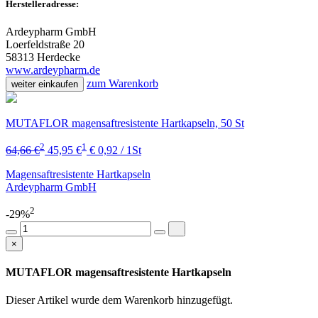
Herstelleradresse:
Ardeypharm GmbH
Loerfeldstraße 20
58313 Herdecke
www.ardeypharm.de
zum Warenkorb
weiter einkaufen
MUTAFLOR magensaftresistente Hartkapseln, 50 St
2
1
64,66 €
45,95 €
€ 0,92 / 1St
Magensaftresistente Hartkapseln
Ardeypharm GmbH
2
-29%
×
MUTAFLOR magensaftresistente Hartkapseln
Dieser Artikel wurde dem Warenkorb
hinzugefügt.