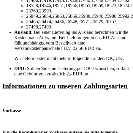
17406,17419,17424,17429,17440,17449,17454,17459,
18528,18546,18551,18556,18565,18569,18573,18574,1
23769,23999,
25849,25859,25863,25869,25938,25946,25980,25992,2
26465,26474,26486,26548,26571,26579,26757,
27498,27499
Ausland:
Bei einer Lieferung ins Ausland berechnen wir die
Kosten nach Aufwand. Bei Lieferungen in das EU-Ausland
fällt unabhängig vom Bestellwert eine
Versandkostenpauschale i.H.v. 22,50 EUR an.
Wir liefern leider nicht mehr in folgende Länder:
DK, UK
.
DPD:
Sollten Sie eine Lieferung per DPD wünschen, so fällt
eine Gebühr von zusätzlich 2,- EUR an.
Informationen zu unseren Zahlungsarten
Vorkasse
Für die Bezahlung per Vorkasse nutzen Sie bitte folgende