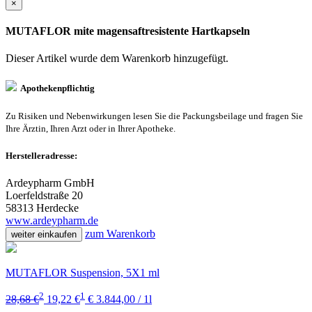
×
MUTAFLOR mite magensaftresistente Hartkapseln
Dieser Artikel wurde dem Warenkorb
hinzugefügt.
Apothekenpflichtig
Zu Risiken und Nebenwirkungen lesen Sie die Packungsbeilage und fragen Sie
Ihre Ärztin, Ihren Arzt oder in Ihrer Apotheke.
Herstelleradresse:
Ardeypharm GmbH
Loerfeldstraße 20
58313 Herdecke
www.ardeypharm.de
zum Warenkorb
weiter einkaufen
MUTAFLOR Suspension, 5X1 ml
2
1
28,68 €
19,22 €
€ 3.844,00 / 1l