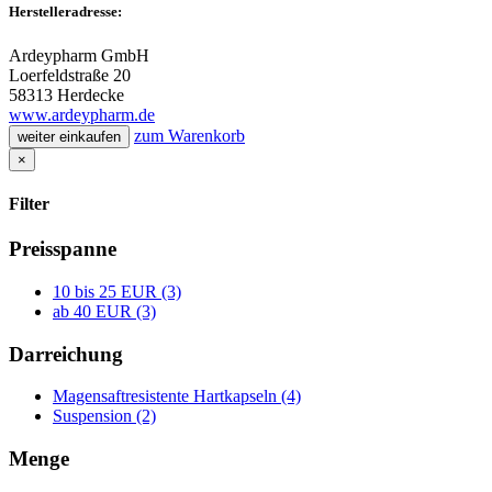
Herstelleradresse:
Ardeypharm GmbH
Loerfeldstraße 20
58313 Herdecke
www.ardeypharm.de
zum Warenkorb
weiter einkaufen
×
Filter
Preisspanne
10 bis 25 EUR (3)
ab 40 EUR (3)
Darreichung
Magensaftresistente Hartkapseln (4)
Suspension (2)
Menge