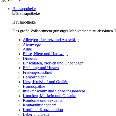
Hausapotheke
Hausapotheke
Das große Vollsortiment günstiger Medikamente zu absoluten T
Allergien, Juckreiz und Ausschlag
Atemwege
Auge
Blase, Niere und Harnwege
Diabetes
Einschlafen, Nerven und Unbehagen
Erkältung und Husten
Frauengesundheit
Hämorrhoiden
Herz, Kreislauf und Gefäße
Homöopathie
Insektenschutz und Schädlingsabwehr
Knochen, Muskeln und Gelenke
Kondome und Sexualität
Kontaktlinsenbedarf
Kopf und Konzentration
Leber und Galle