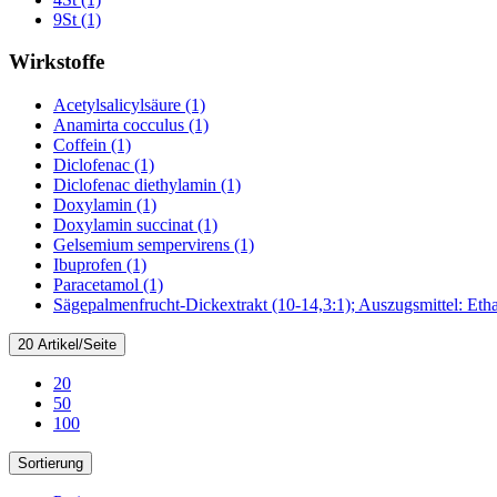
9St (1)
Wirkstoffe
Acetylsalicylsäure (1)
Anamirta cocculus (1)
Coffein (1)
Diclofenac (1)
Diclofenac diethylamin (1)
Doxylamin (1)
Doxylamin succinat (1)
Gelsemium sempervirens (1)
Ibuprofen (1)
Paracetamol (1)
Sägepalmenfrucht-Dickextrakt (10-14,3:1); Auszugsmittel: Eth
20 Artikel/Seite
20
50
100
Sortierung