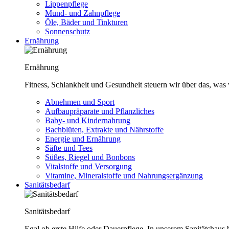
Lippenpflege
Mund- und Zahnpflege
Öle, Bäder und Tinkturen
Sonnenschutz
Ernährung
Ernährung
Fitness, Schlankheit und Gesundheit steuern wir über das, was 
Abnehmen und Sport
Aufbaupräparate und Pflanzliches
Baby- und Kindernahrung
Bachblüten, Extrakte und Nährstoffe
Energie und Ernährung
Säfte und Tees
Süßes, Riegel und Bonbons
Vitalstoffe und Versorgung
Vitamine, Mineralstoffe und Nahrungsergänzung
Sanitätsbedarf
Sanitätsbedarf
Egal ob erste Hilfe oder Dauerpflege. In unserem Sanitätshaus b