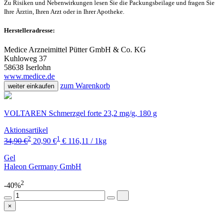
Zu Risiken und Nebenwirkungen lesen Sie die Packungsbeilage und fragen Sie
Ihre Ärztin, Ihren Arzt oder in Ihrer Apotheke.
Herstelleradresse:
Medice Arzneimittel Pütter GmbH & Co. KG
Kuhloweg 37
58638 Iserlohn
www.medice.de
zum Warenkorb
weiter einkaufen
VOLTAREN Schmerzgel forte 23,2 mg/g, 180 g
Aktionsartikel
2
1
34,90 €
20,90 €
€ 116,11 / 1kg
Gel
Haleon Germany GmbH
2
-40%
×