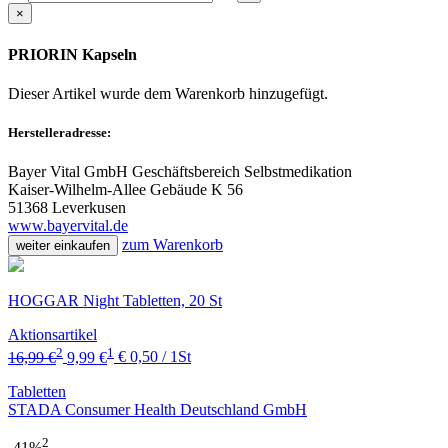
×
PRIORIN Kapseln
Dieser Artikel wurde dem Warenkorb
hinzugefügt.
Herstelleradresse:
Bayer Vital GmbH Geschäftsbereich Selbstmedikation
Kaiser-Wilhelm-Allee Gebäude K 56
51368 Leverkusen
www.bayervital.de
zum Warenkorb
weiter einkaufen
HOGGAR Night Tabletten, 20 St
Aktionsartikel
2
1
16,99 €
9,99 €
€ 0,50 / 1St
Tabletten
STADA Consumer Health Deutschland GmbH
2
-41%