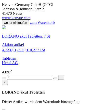
Kenvue Germany GmbH (OTC)
Johnson & Johnson Platz 2
41470 Neuss
www.kenvue.com
zum Warenkorb
weiter einkaufen
LORANO akut Tabletten, 7 St
Aktionsartikel
2
1
4,72 €
1,89 €
€ 0,27 / 1St
Tabletten
Hexal AG
2
-60%
×
LORANO akut Tabletten
Dieser Artikel wurde dem Warenkorb
hinzugefügt.