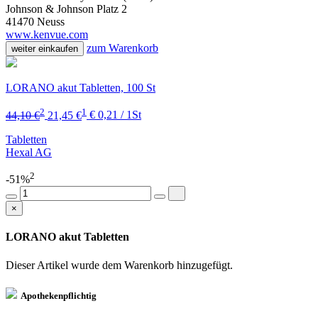
Johnson & Johnson Platz 2
41470 Neuss
www.kenvue.com
zum Warenkorb
weiter einkaufen
LORANO akut Tabletten, 100 St
2
1
44,10 €
21,45 €
€ 0,21 / 1St
Tabletten
Hexal AG
2
-51%
×
LORANO akut Tabletten
Dieser Artikel wurde dem Warenkorb
hinzugefügt.
Apothekenpflichtig