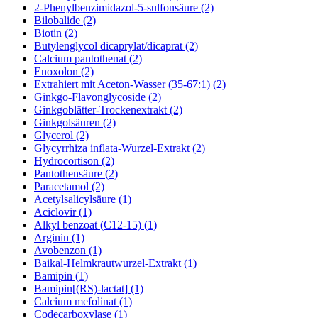
2-Phenylbenzimidazol-5-sulfonsäure (2)
Bilobalide (2)
Biotin (2)
Butylenglycol dicaprylat/dicaprat (2)
Calcium pantothenat (2)
Enoxolon (2)
Extrahiert mit Aceton-Wasser (35-67:1) (2)
Ginkgo-Flavonglycoside (2)
Ginkgoblätter-Trockenextrakt (2)
Ginkgolsäuren (2)
Glycerol (2)
Glycyrrhiza inflata-Wurzel-Extrakt (2)
Hydrocortison (2)
Pantothensäure (2)
Paracetamol (2)
Acetylsalicylsäure (1)
Aciclovir (1)
Alkyl benzoat (C12-15) (1)
Arginin (1)
Avobenzon (1)
Baikal-Helmkrautwurzel-Extrakt (1)
Bamipin (1)
Bamipin[(RS)-lactat] (1)
Calcium mefolinat (1)
Codecarboxylase (1)