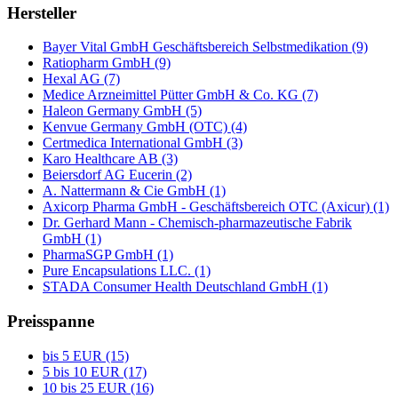
Hersteller
Bayer Vital GmbH Geschäftsbereich Selbstmedikation (9)
Ratiopharm GmbH (9)
Hexal AG (7)
Medice Arzneimittel Pütter GmbH & Co. KG (7)
Haleon Germany GmbH (5)
Kenvue Germany GmbH (OTC) (4)
Certmedica International GmbH (3)
Karo Healthcare AB (3)
Beiersdorf AG Eucerin (2)
A. Nattermann & Cie GmbH (1)
Axicorp Pharma GmbH - Geschäftsbereich OTC (Axicur) (1)
Dr. Gerhard Mann - Chemisch-pharmazeutische Fabrik
GmbH (1)
PharmaSGP GmbH (1)
Pure Encapsulations LLC. (1)
STADA Consumer Health Deutschland GmbH (1)
Preisspanne
bis 5 EUR (15)
5 bis 10 EUR (17)
10 bis 25 EUR (16)