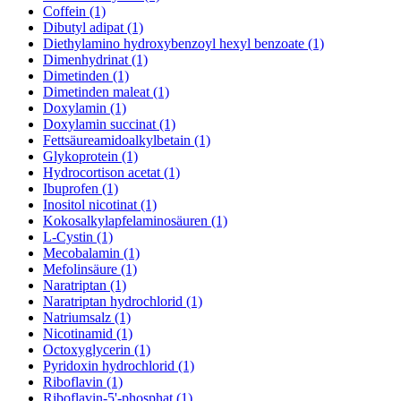
Coffein (1)
Dibutyl adipat (1)
Diethylamino hydroxybenzoyl hexyl benzoate (1)
Dimenhydrinat (1)
Dimetinden (1)
Dimetinden maleat (1)
Doxylamin (1)
Doxylamin succinat (1)
Fettsäureamidoalkylbetain (1)
Glykoprotein (1)
Hydrocortison acetat (1)
Ibuprofen (1)
Inositol nicotinat (1)
Kokosalkylapfelaminosäuren (1)
L-Cystin (1)
Mecobalamin (1)
Mefolinsäure (1)
Naratriptan (1)
Naratriptan hydrochlorid (1)
Natriumsalz (1)
Nicotinamid (1)
Octoxyglycerin (1)
Pyridoxin hydrochlorid (1)
Riboflavin (1)
Riboflavin-5'-phosphat (1)