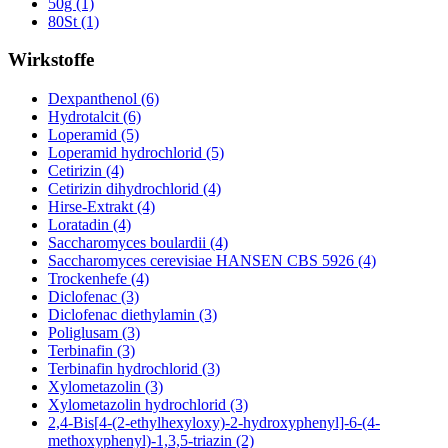
50g (1)
80St (1)
Wirkstoffe
Dexpanthenol (6)
Hydrotalcit (6)
Loperamid (5)
Loperamid hydrochlorid (5)
Cetirizin (4)
Cetirizin dihydrochlorid (4)
Hirse-Extrakt (4)
Loratadin (4)
Saccharomyces boulardii (4)
Saccharomyces cerevisiae HANSEN CBS 5926 (4)
Trockenhefe (4)
Diclofenac (3)
Diclofenac diethylamin (3)
Poliglusam (3)
Terbinafin (3)
Terbinafin hydrochlorid (3)
Xylometazolin (3)
Xylometazolin hydrochlorid (3)
2,4-Bis[4-(2-ethylhexyloxy)-2-hydroxyphenyl]-6-(4-
methoxyphenyl)-1,3,5-triazin (2)