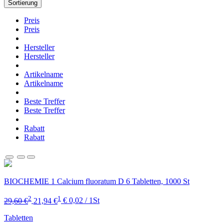
Sortierung
Preis
Preis
Hersteller
Hersteller
Artikelname
Artikelname
Beste Treffer
Beste Treffer
Rabatt
Rabatt
BIOCHEMIE 1 Calcium fluoratum D 6 Tabletten, 1000 St
2
1
29,60 €
21,94 €
€ 0,02 / 1St
Tabletten