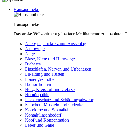
Hausapotheke
Hausapotheke
Das große Vollsortiment günstiger Medikamente zu absoluten T
Allergien, Juckreiz und Ausschlag
Atemwege
Auge
Blase, Niere und Harnwege
Diabetes
Einschlafen, Nerven und Unbehagen
Erkältung und Husten
Frauengesundheit
Hämorrhoiden
Herz, Kreislauf und Gefäße
Homöopathie
Insektenschutz und Schädlingsabwehr
Knochen, Muskeln und Gelenke
Kondome und Sexualität
Kontaktlinsenbedarf
Kopf und Konzentration
Leber und Galle