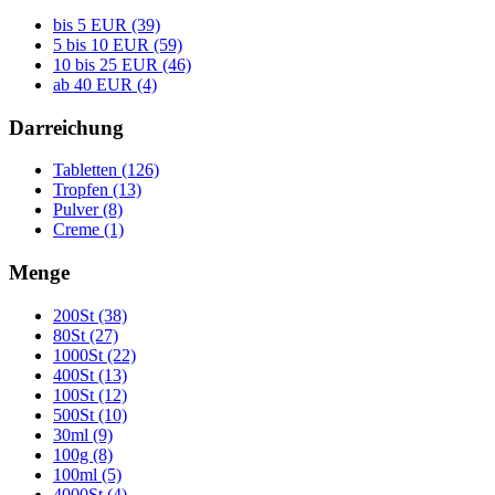
bis 5 EUR (39)
5 bis 10 EUR (59)
10 bis 25 EUR (46)
ab 40 EUR (4)
Darreichung
Tabletten (126)
Tropfen (13)
Pulver (8)
Creme (1)
Menge
200St (38)
80St (27)
1000St (22)
400St (13)
100St (12)
500St (10)
30ml (9)
100g (8)
100ml (5)
4000St (4)