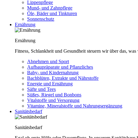
Lippenpflege
Mund- und Zahnpflege
Öle, Bäder und Tinkturen
Sonnenschutz
Ernährung
Ernährung
Fitness, Schlankheit und Gesundheit steuern wir über das, was 
Abnehmen und Sport
Aufbaupräparate und Pflanzliches
Baby- und Kindernahrung
Bachblüten, Extrakte und Nährstoffe
Energie und Ernährung
Säfte und Tees
Süßes, Riegel und Bonbons
Vitalstoffe und Versorgung
Vitamine, Mineralstoffe und Nahrungsergänzung
Sanitätsbedarf
Sanitätsbedarf
Egal ob erste Hilfe oder Dauerpflege. In unserem Sanitätshaus b