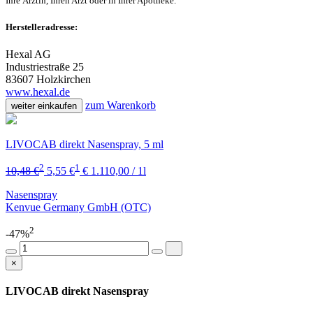
Ihre Ärztin, Ihren Arzt oder in Ihrer Apotheke.
Herstelleradresse:
Hexal AG
Industriestraße 25
83607 Holzkirchen
www.hexal.de
zum Warenkorb
weiter einkaufen
LIVOCAB direkt Nasenspray, 5 ml
2
1
10,48 €
5,55 €
€ 1.110,00 / 1l
Nasenspray
Kenvue Germany GmbH (OTC)
2
-47%
×
LIVOCAB direkt Nasenspray