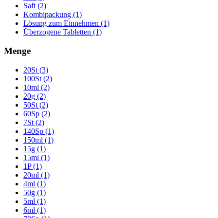
Saft (2)
Kombipackung (1)
Lösung zum Einnehmen (1)
Überzogene Tabletten (1)
Menge
20St (3)
100St (2)
10ml (2)
20g (2)
50St (2)
60Sp (2)
7St (2)
140Sp (1)
150ml (1)
15g (1)
15ml (1)
1P (1)
20ml (1)
4ml (1)
50g (1)
5ml (1)
6ml (1)