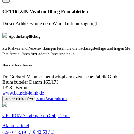
CETIRIZIN Vividrin 10 mg Filmtabletten
Dieser Artikel wurde dem Warenkorb
hinzugefügt.
Apothekenpflichtig
Zu Risiken und Nebenwirkungen lesen Sie die Packungsbeilage und fragen Sie
Ihre Ärztin, Ihren Arzt oder in Ihrer Apotheke.
Herstelleradresse:
Dr. Gerhard Mann - Chemisch-pharmazeutische Fabrik GmbH
Brunsbütteler Damm 165/173
13581 Berlin
www.bausch-lomb.de
zum Warenkorb
weiter einkaufen
CETIRIZIN-ratiopharm Saft, 75 ml
Aktionsartikel
2
1
6,50 €
3,19 €
€ 42,53 / 1l