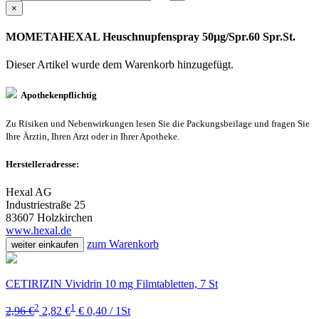
×
MOMETAHEXAL Heuschnupfenspray 50µg/Spr.60 Spr.St.
Dieser Artikel wurde dem Warenkorb
hinzugefügt.
Apothekenpflichtig
Zu Risiken und Nebenwirkungen lesen Sie die Packungsbeilage und fragen Sie
Ihre Ärztin, Ihren Arzt oder in Ihrer Apotheke.
Herstelleradresse:
Hexal AG
Industriestraße 25
83607 Holzkirchen
www.hexal.de
zum Warenkorb
weiter einkaufen
CETIRIZIN Vividrin 10 mg Filmtabletten, 7 St
2
1
2,96 €
2,82 €
€ 0,40 / 1St