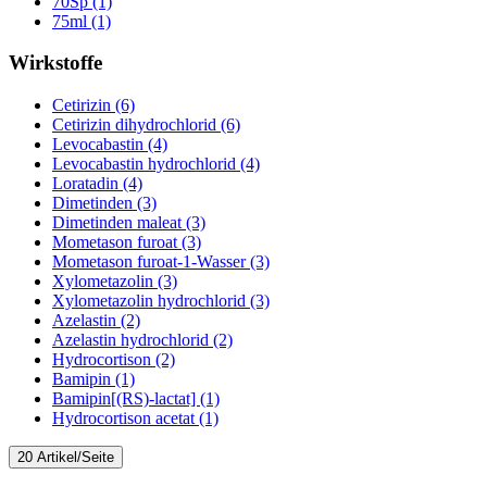
70Sp (1)
75ml (1)
Wirkstoffe
Cetirizin (6)
Cetirizin dihydrochlorid (6)
Levocabastin (4)
Levocabastin hydrochlorid (4)
Loratadin (4)
Dimetinden (3)
Dimetinden maleat (3)
Mometason furoat (3)
Mometason furoat-1-Wasser (3)
Xylometazolin (3)
Xylometazolin hydrochlorid (3)
Azelastin (2)
Azelastin hydrochlorid (2)
Hydrocortison (2)
Bamipin (1)
Bamipin[(RS)-lactat] (1)
Hydrocortison acetat (1)
20 Artikel/Seite