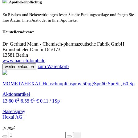
Apothekenpflichtig
Zu Risiken und Nebenwirkungen lesen Sie die Packungsbeilage und fragen Sie
Ihre Ärztin, Ihren Arzt oder in Ihrer Apotheke.
Herstelleradresse:
Dr. Gerhard Mann - Chemisch-pharmazeutische Fabrik GmbH
Brunsbütteler Damm 165/173
13581 Berlin
www.bausch-lomb.de
zum Warenkorb
weiter einkaufen
MOMETAHEXAL Heuschnupfenspray 50µg/Spr.60 Spr.St., 60 Sp
Aktionsartikel
2
1
13,60 €
6,55 €
€ 0,11 / 1Sp
Nasenspray
Hexal AG
2
-52%