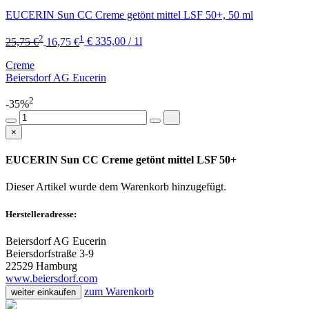
EUCERIN Sun CC Creme getönt mittel LSF 50+, 50 ml
2
1
25,75 €
16,75 €
€ 335,00 / 1l
Creme
Beiersdorf AG Eucerin
2
-35%
×
EUCERIN Sun CC Creme getönt mittel LSF 50+
Dieser Artikel wurde dem Warenkorb
hinzugefügt.
Herstelleradresse:
Beiersdorf AG Eucerin
Beiersdorfstraße 3-9
22529 Hamburg
www.beiersdorf.com
zum Warenkorb
weiter einkaufen