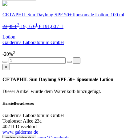
CETAPHIL Sun Daylong SPF 50+ liposomale Lotion, 100 ml
2
1
23,95 €
19,16 €
€ 191,60 / 1l
Lotion
Galderma Laboratorium GmbH
2
-20%
×
CETAPHIL Sun Daylong SPF 50+ liposomale Lotion
Dieser Artikel wurde dem Warenkorb
hinzugefügt.
Herstelleradresse:
Galderma Laboratorium GmbH
Toulouser Allee 23a
40211 Düsseldorf
www.galderma.de
zum Warenkorb