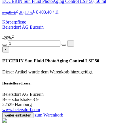
EUCERIN Sun Fluid PhotoAging Control LSF 50, 50 ml
2
1
25,25 €
20,17 €
€ 403,40 / 1l
Körperpflege
Beiersdorf AG Eucerin
2
-20%
×
EUCERIN Sun Fluid PhotoAging Control LSF 50
Dieser Artikel wurde dem Warenkorb
hinzugefügt.
Herstelleradresse:
Beiersdorf AG Eucerin
Beiersdorfstraße 3-9
22529 Hamburg
www.beiersdorf.com
zum Warenkorb
weiter einkaufen