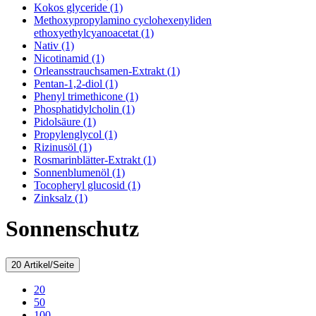
Kokos glyceride (1)
Methoxypropylamino cyclohexenyliden
ethoxyethylcyanoacetat (1)
Nativ (1)
Nicotinamid (1)
Orleansstrauchsamen-Extrakt (1)
Pentan-1,2-diol (1)
Phenyl trimethicone (1)
Phosphatidylcholin (1)
Pidolsäure (1)
Propylenglycol (1)
Rizinusöl (1)
Rosmarinblätter-Extrakt (1)
Sonnenblumenöl (1)
Tocopheryl glucosid (1)
Zinksalz (1)
Sonnenschutz
20 Artikel/Seite
20
50
100