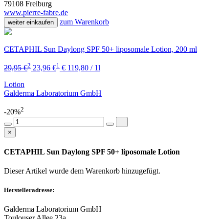
79108 Freiburg
www.pierre-fabre.de
zum Warenkorb
weiter einkaufen
CETAPHIL Sun Daylong SPF 50+ liposomale Lotion, 200 ml
2
1
29,95 €
23,96 €
€ 119,80 / 1l
Lotion
Galderma Laboratorium GmbH
2
-20%
×
CETAPHIL Sun Daylong SPF 50+ liposomale Lotion
Dieser Artikel wurde dem Warenkorb
hinzugefügt.
Herstelleradresse:
Galderma Laboratorium GmbH
Toulouser Allee 23a