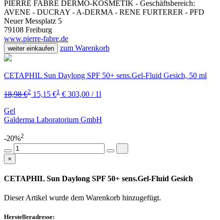
PIERRE FABRE DERMO-KOSMETIK - Geschäftsbereich:
AVENE - DUCRAY - A-DERMA - RENE FURTERER - PFD
Neuer Messplatz 5
79108 Freiburg
www.pierre-fabre.de
zum Warenkorb
weiter einkaufen
CETAPHIL Sun Daylong SPF 50+ sens.Gel-Fluid Gesich, 50 ml
2
1
18,98 €
15,15 €
€ 303,00 / 1l
Gel
Galderma Laboratorium GmbH
2
-20%
×
CETAPHIL Sun Daylong SPF 50+ sens.Gel-Fluid Gesich
Dieser Artikel wurde dem Warenkorb
hinzugefügt.
Herstelleradresse: