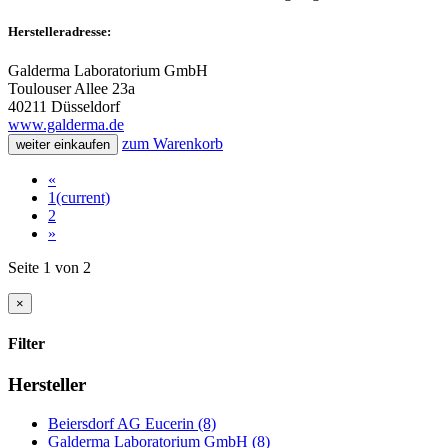
Herstelleradresse:
Galderma Laboratorium GmbH
Toulouser Allee 23a
40211 Düsseldorf
www.galderma.de
zum Warenkorb
weiter einkaufen
«
1
(current)
2
»
Seite 1 von 2
×
Filter
Hersteller
Beiersdorf AG Eucerin (8)
Galderma Laboratorium GmbH (8)