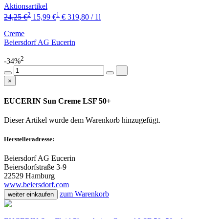
Aktionsartikel
2
1
24,25 €
15,99 €
€ 319,80 / 1l
Creme
Beiersdorf AG Eucerin
2
-34%
×
EUCERIN Sun Creme LSF 50+
Dieser Artikel wurde dem Warenkorb
hinzugefügt.
Herstelleradresse:
Beiersdorf AG Eucerin
Beiersdorfstraße 3-9
22529 Hamburg
www.beiersdorf.com
zum Warenkorb
weiter einkaufen