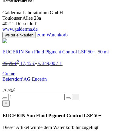
Herstelleradresse:
Galderma Laboratorium GmbH
Toulouser Allee 23a
40211 Düsseldorf
www.galderma.de
zum Warenkorb
weiter einkaufen
EUCERIN Sun Fluid Pigment Control LSF 50+, 50 ml
2
1
25,75 €
17,45 €
€ 349,00 / 1l
Creme
Beiersdorf AG Eucerin
2
-32%
×
EUCERIN Sun Fluid Pigment Control LSF 50+
Dieser Artikel wurde dem Warenkorb
hinzugefügt.