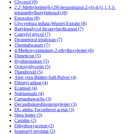
Glycerol (9)
2,2'-Methylenbis(6-(2H-benzotriazol-2-yl)-4-(1,1,3,3-
tetramethylbutyl)phenol) (8)
Enoxolon (8)
Glycyrrhiza inflata-Wurzel-Extrakt (8)
Butylenglycol dicaprylat/dicaprat (7)
Caprylyl glycol (7)
Drometrizol trisiloxan (7)
Thermalwasser (7)
4-Methoxyzimtsäure-2-ethylhexylester (6)
Dimeticon (5)
Hyaluronsäure (5)
Octoxyglycerin (5)
Titandioxid (5)
Aloe vera-Blätter-Saft-Pulver (4)
Dibutyl adipat (4)
Ecamsul (4)
Natriumsalz (4)
Carnaubawachs (3)
Decandisäurediisopropylester (3)
DL-alpha-Tocopherol acetat (3)
Shea butter (3)
Carnitin (2)
Dihydroxyaceton (2)
Isopropyl myristat (2)