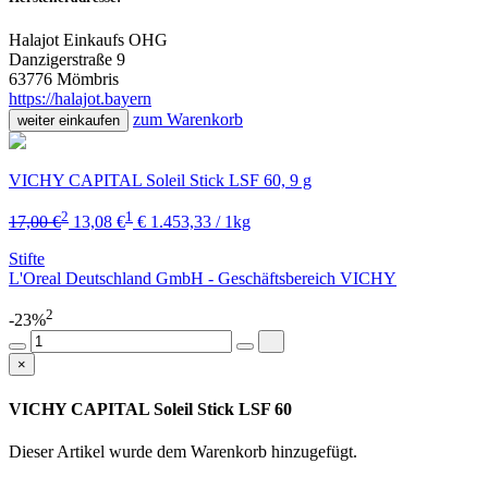
Halajot Einkaufs OHG
Danzigerstraße 9
63776 Mömbris
https://halajot.bayern
zum Warenkorb
weiter einkaufen
VICHY CAPITAL Soleil Stick LSF 60, 9 g
2
1
17,00 €
13,08 €
€ 1.453,33 / 1kg
Stifte
L'Oreal Deutschland GmbH - Geschäftsbereich VICHY
2
-23%
×
VICHY CAPITAL Soleil Stick LSF 60
Dieser Artikel wurde dem Warenkorb
hinzugefügt.