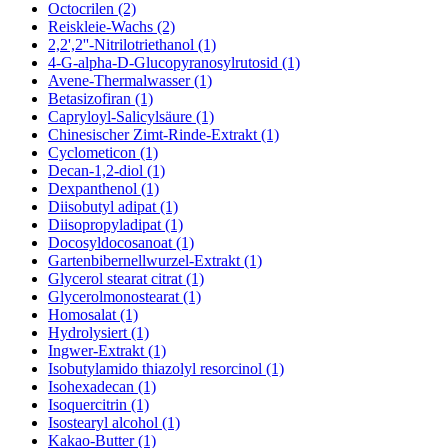
Octocrilen (2)
Reiskleie-Wachs (2)
2,2',2''-Nitrilotriethanol (1)
4-G-alpha-D-Glucopyranosylrutosid (1)
Avene-Thermalwasser (1)
Betasizofiran (1)
Capryloyl-Salicylsäure (1)
Chinesischer Zimt-Rinde-Extrakt (1)
Cyclometicon (1)
Decan-1,2-diol (1)
Dexpanthenol (1)
Diisobutyl adipat (1)
Diisopropyladipat (1)
Docosyldocosanoat (1)
Gartenbibernellwurzel-Extrakt (1)
Glycerol stearat citrat (1)
Glycerolmonostearat (1)
Homosalat (1)
Hydrolysiert (1)
Ingwer-Extrakt (1)
Isobutylamido thiazolyl resorcinol (1)
Isohexadecan (1)
Isoquercitrin (1)
Isostearyl alcohol (1)
Kakao-Butter (1)