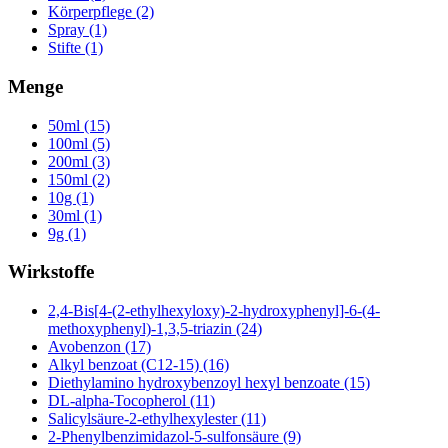
Körperpflege (2)
Spray (1)
Stifte (1)
Menge
50ml (15)
100ml (5)
200ml (3)
150ml (2)
10g (1)
30ml (1)
9g (1)
Wirkstoffe
2,4-Bis[4-(2-ethylhexyloxy)-2-hydroxyphenyl]-6-(4-
methoxyphenyl)-1,3,5-triazin (24)
Avobenzon (17)
Alkyl benzoat (C12-15) (16)
Diethylamino hydroxybenzoyl hexyl benzoate (15)
DL-alpha-Tocopherol (11)
Salicylsäure-2-ethylhexylester (11)
2-Phenylbenzimidazol-5-sulfonsäure (9)