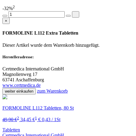
2
-32%
×
FORMOLINE L112 Extra Tabletten
Dieser Artikel wurde dem Warenkorb
hinzugefügt.
Herstelleradresse:
Certmedica International GmbH
Magnolienweg 17
63741 Aschaffenburg
www.certmedica.de
zum Warenkorb
weiter einkaufen
FORMOLINE L112 Tabletten, 80 St
2
1
49,90 €
34,45 €
€ 0,43 / 1St
Tabletten
Certmedica International GmbH