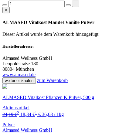
×
ALMASED Vitalkost Mandel-Vanille Pulver
Dieser Artikel wurde dem Warenkorb
hinzugefügt.
Herstelleradresse:
Almased Wellness GmbH
Leopoldstraße 180
80804 München
www.almased.de
zum Warenkorb
weiter einkaufen
ALMASED Vitalkost Pflanzen K Pulver, 500 g
Aktionsartikel
2
1
24,19 €
18,34 €
€ 36,68 / 1kg
Pulver
Almased Wellness GmbH