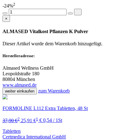
2
-24%
×
ALMASED Vitalkost Pflanzen K Pulver
Dieser Artikel wurde dem Warenkorb
hinzugefügt.
Herstelleradresse:
Almased Wellness GmbH
Leopoldstraße 180
80804 München
www.almased.de
zum Warenkorb
weiter einkaufen
FORMOLINE L112 Extra Tabletten, 48 St
2
1
37,90 €
25,91 €
€ 0,54 / 1St
Tabletten
Certmedica International GmbH