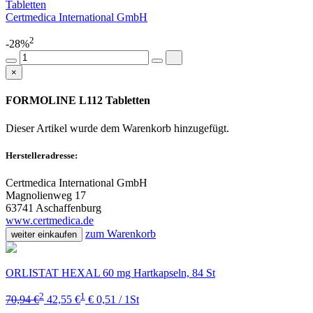
Tabletten
Certmedica International GmbH
2
-28%
×
FORMOLINE L112 Tabletten
Dieser Artikel wurde dem Warenkorb
hinzugefügt.
Herstelleradresse:
Certmedica International GmbH
Magnolienweg 17
63741 Aschaffenburg
www.certmedica.de
zum Warenkorb
weiter einkaufen
ORLISTAT HEXAL 60 mg Hartkapseln, 84 St
2
1
70,94 €
42,55 €
€ 0,51 / 1St