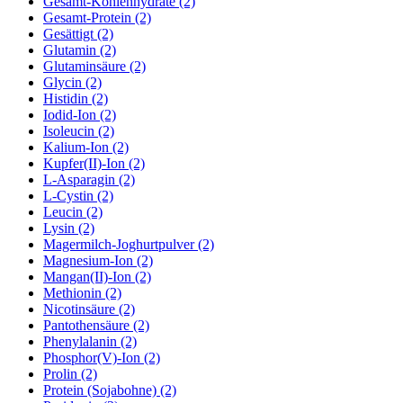
Gesamt-Kohlenhydrate (2)
Gesamt-Protein (2)
Gesättigt (2)
Glutamin (2)
Glutaminsäure (2)
Glycin (2)
Histidin (2)
Iodid-Ion (2)
Isoleucin (2)
Kalium-Ion (2)
Kupfer(II)-Ion (2)
L-Asparagin (2)
L-Cystin (2)
Leucin (2)
Lysin (2)
Magermilch-Joghurtpulver (2)
Magnesium-Ion (2)
Mangan(II)-Ion (2)
Methionin (2)
Nicotinsäure (2)
Pantothensäure (2)
Phenylalanin (2)
Phosphor(V)-Ion (2)
Prolin (2)
Protein (Sojabohne) (2)