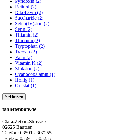
Pyridoxin (2)
Retinol (2)
Riboflavin (2)
Saccharide (2)
Selen(IV)-Ion (2)
Serin (2)
Thiamin (2)
Threonin (2)
Tryptophan (2)
Tyrosin (2)
Valin (2)
Vitamin K (2)
Zink-Ion (2)
Cyanocobalamin (1)
Honig (1)
Orlistat (1)
Schließen
tablettenbote.de
Clara-Zetkin-Strasse 7
02625 Bautzen
Telefon: 03591 - 307255
Telefax: 03591 - 303235