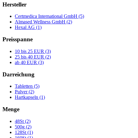
Hersteller
Certmedica International GmbH (5)
Almased Wellness GmbH (2)
Hexal AG (1)
Preisspanne
10 bis 25 EUR (3)
25 bis 40 EUR (2)
ab 40 EUR (3)
Darreichung
Tabletten (5)
Pulver (2)
Hartkapseln (1)
Menge
48St (2)
500g (2)
128St (1)
160St (1)