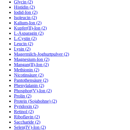
Glycin (2)
Histidin (2)
Iodid-Ion (2)
Isoleucin (2)
Kalium-Ion (2)
Kupfer(II)-Ion (2)
L-Asparagin (2)
L-Cystin (2)
Leucin (2)
Lysin (2)
Magermilch-Joghurtpulver (2)
Magnesium-Ion (2)
Mangan(II)-Ion (2)
Methionin (2)
Nicotinsäure (2)
Pantothensäure (2)
Phenylalanin (2)
Phosphor(V)-Ion (2)
Prolin (2)
Protein (Sojabohne) (2)
Pyridoxin (2)
Retinol (2)
Riboflavin (2)
Saccharide (2)
Selen(IV)-Ion (2)