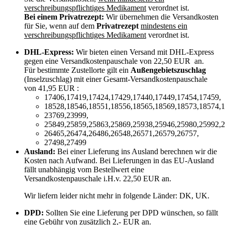
verschreibungspflichtiges Medikament
verordnet ist.
Bei einem Privatrezept:
Wir übernehmen die Versandkosten
für Sie, wenn auf dem
Privatrezept
mindestens ein
verschreibungspflichtiges Medikament
verordnet ist.
DHL-Express:
Wir bieten einen Versand mit DHL-Express
gegen eine Versandkostenpauschale von 22,50 EUR an.
Für bestimmte Zustellorte gilt ein
Außengebietszuschlag
(Inselzuschlag) mit einer Gesamt-Versandkostenpauschale
von 41,95 EUR :
17406,17419,17424,17429,17440,17449,17454,17459,
18528,18546,18551,18556,18565,18569,18573,18574,1
23769,23999,
25849,25859,25863,25869,25938,25946,25980,25992,2
26465,26474,26486,26548,26571,26579,26757,
27498,27499
Ausland:
Bei einer Lieferung ins Ausland berechnen wir die
Kosten nach Aufwand. Bei Lieferungen in das EU-Ausland
fällt unabhängig vom Bestellwert eine
Versandkostenpauschale i.H.v. 22,50 EUR an.
Wir liefern leider nicht mehr in folgende Länder:
DK, UK
.
DPD:
Sollten Sie eine Lieferung per DPD wünschen, so fällt
eine Gebühr von zusätzlich 2,- EUR an.